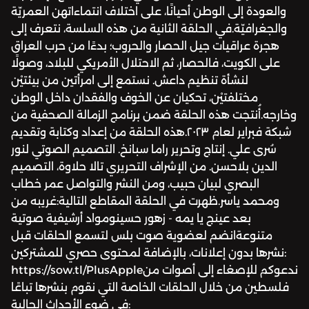
والعودة إلى الوطن أحيانًا، على اختلاف انتماءاتهن العمريّة
والجغرافيّة.في الحلقة الثانية من هذه السلسة، نتعرف إلى
هجرة عراقيات جيل الحصار والحروب؛ بدءًا من حرب العراق
على الكويت، فالحصار، ثم الاحتلال الأمريكي للبلاد، وصولًا
لنشأة تنظيم داعش. نستمع إلى امرأتين من بيئتيْن
مختلفتيْن، تحكيان عن الخوف والفقدان داخل الوطن
وخارجه.أُنتجت هذه الحلقة ضمن برنامج الزمالة الصحفية من
شبكة فبراير لعام ٢٠٢٣.هذه الحلقة من إعداد وكتابة وتقديم
سُرى علي. إنتاج وتحرير راما سبانخ. التصميم الصوتي لنور
الدين بلاحسن. من الإشراف التحريري تالا حلاوة، التصميم
البصري لبيان حبيب، ومن النشر والتواصل عمر خطاب
ومحمد ياسر.ظهرت في الحلقة المقاطع التالية:غريبه من
بعد عينج يا يمه - زهور حسينومواد أرشيفية صوتية
متنوعةانضم لعضوية صوت بلس لتسمع الحلقات قبل
نشرها بدون إعلانات، بالإضافة لمحتوى حصري للمشتركين:
https://sow.tl/PlusAppleندعوكم للإصغاء إلى أصوات من
فلسطين من خلال الحلقات الخاصة التي نقوم بنشرها تباعًا
في ضوء الأحداث الحالية: