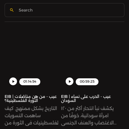
01:14:54
00:59:25
EIB | عيب - الحرب على نساء
EIB | عيب - من هن مناضلات
السودان
الثورة الفلسطينية؟
يكشف نبأ انتحار أكثر من ١٢٠
التاريخ بشكل ممنهج. كيف
امرأة سودانية، خوفًا من
ساهمت النسويات
الاغتصاب والعنف الجنسي
الفلسطينيات في الثورة من