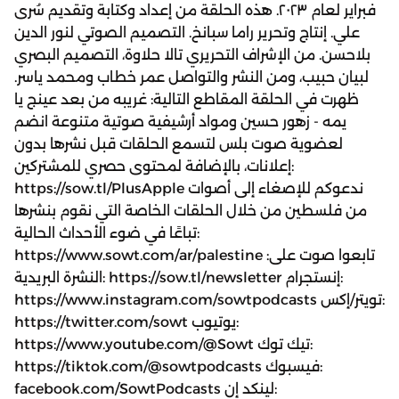
فبراير لعام ٢٠٢٣. هذه الحلقة من إعداد وكتابة وتقديم سُرى
علي. إنتاج وتحرير راما سبانخ. التصميم الصوتي لنور الدين
بلاحسن. من الإشراف التحريري تالا حلاوة، التصميم البصري
لبيان حبيب، ومن النشر والتواصل عمر خطاب ومحمد ياسر.
ظهرت في الحلقة المقاطع التالية: غريبه من بعد عينج يا
يمه - زهور حسين ومواد أرشيفية صوتية متنوعة انضم
لعضوية صوت بلس لتسمع الحلقات قبل نشرها بدون
إعلانات، بالإضافة لمحتوى حصري للمشتركين:
https://sow.tl/PlusApple ندعوكم للإصغاء إلى أصوات
من فلسطين من خلال الحلقات الخاصة التي نقوم بنشرها
تباعًا في ضوء الأحداث الحالية:
https://www.sowt.com/ar/palestine تابعوا صوت على:
النشرة البريدية: https://sow.tl/newsletter إنستجرام:
https://www.instagram.com/sowtpodcasts تويتر/إكس:
https://twitter.com/sowt يوتيوب:
https://www.youtube.com/@Sowt تيك توك:
https://tiktok.com/@sowtpodcasts فيسبوك:
facebook.com/SowtPodcasts لينكد إن: