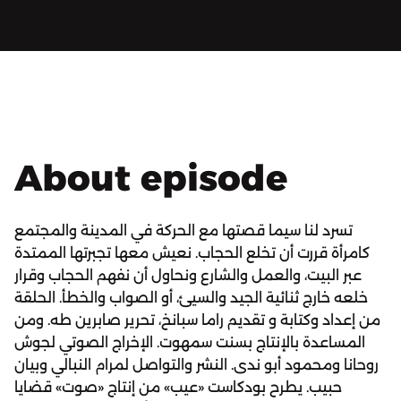
About episode
تسرد لنا سيما قصتها مع الحركة في المدينة والمجتمع
كامرأة قررت أن تخلع الحجاب. نعيش معها تجبرتها الممتدة
عبر البيت، والعمل والشارع ونحاول أن نفهم الحجاب وقرار
خلعه خارج ثنائية الجيد والسيئ، أو الصواب والخطأ. الحلقة
من إعداد وكتابة و تقديم راما سبانخ، تحرير صابرين طه. ومن
المساعدة بالإنتاج بسنت سمهوت. الإخراج الصوتي لجوش
روحانا ومحمود أبو ندى. النشر والتواصل لمرام النبالي وبيان
حبيب. يطرح بودكاست «عيب» من إنتاج «صوت» قضايا