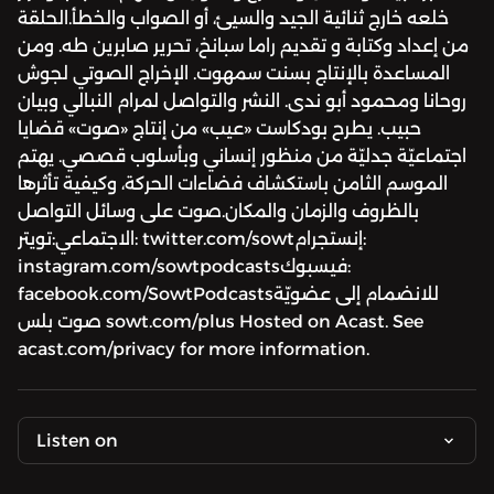
خلعه خارج ثنائية الجيد والسيئ، أو الصواب والخطأ.الحلقة
من إعداد وكتابة و تقديم راما سبانخ، تحرير صابرين طه. ومن
المساعدة بالإنتاج بسنت سمهوت. الإخراج الصوتي لجوش
روحانا ومحمود أبو ندى. النشر والتواصل لمرام النبالي وبيان
حبيب. يطرح بودكاست «عيب» من إنتاج «صوت» قضايا
اجتماعيّة جدليّة من منظور إنساني وبأسلوب قصصي. يهتم
الموسم الثامن باستكشاف فضاءات الحركة، وكيفية تأثرها
بالظروف والزمان والمكان.صوت على وسائل التواصل
الاجتماعي:تويتر: twitter.com/sowtإنستجرام:
instagram.com/sowtpodcastsفيسبوك:
facebook.com/SowtPodcastsللانضمام إلى عضويّة
صوت بلس sowt.com/plus Hosted on Acast. See
acast.com/privacy for more information.
Listen on