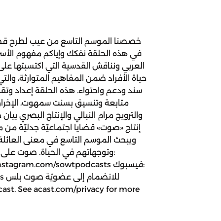
خصصنا الموسم التاسع من عيب لطرح قضاي
في هذه الحلقة نفكك وإياكم مفهوم الأسر
العربي ونناقش القدسية التي اكتسبتها على 
حياة الأفراد ضمن المفاهيم المتوارثة، والت
سند ودعم واحتواء. هذه الحلقة إعداد وتقدي
متابعة وتنسيق بسنت سمهوت، الإخراج
والترويج مرام النبالي والإنتاج البصري بي
إنتاج «صوت» قضايا اجتماعيّة جدليّة م
ويبحث الموسم التاسع في معنى العائلة 
وتوجهاتهم في الحياة. صوت على وس
sts
ast. See acast.com/privacy for more