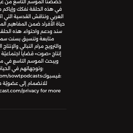
خصصنا الموسم التاسع من عيب 
في هذه الحلقة نفكك وإياكم م
العربي ونناقش القدسية التي اك
حياة الأفراد ضمن المفاهيم المت
سند ودعم واحتواء. هذه الحلقة إ
متابعة وتنسيق بسنت سمهو
والترويج مرام النبالي والإنت
إنتاج «صوت» قضايا اجتماعيّ
ويبحث الموسم التاسع في معن
وتوجهاتهم في الحياة
cast.com/privacy for more