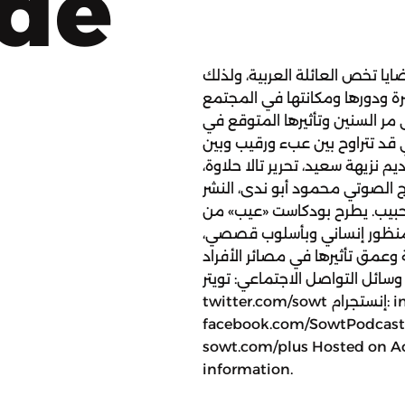
ode
ا تخص العائلة العربية، ولذلك
ة ودورها ومكانتها في المجتمع
مر السنين وتأثيرها المتوقع في
ي قد تتراوح بين عبء ورقيب وبين
م نزيهة سعيد، تحرير تالا حلاوة،
 الصوتي محمود أبو ندى، النشر
ان حبيب. يطرح بودكاست «عيب» من
ن منظور إنساني وبأسلوب قصصي،
وعمق تأثيرها في مصائر الأفراد
ائل التواصل الاجتماعي: تويتر:
twitter.com/sowt إنستجرام: instagram.com/sowtpodcasts فيسبوك:
facebook.com/SowtPodca للانضمام إلى عضويّة صوت بلس
sowt.com/plus Hosted on Ac
information.