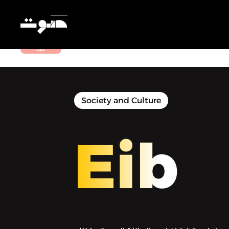
Eib | عيب - العائلة: سند أم عبء؟
Society and Culture
Eib