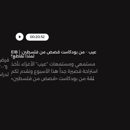
00:20:52
EIB | عيب - من بودكاست قصص من فلسطين:
لماذا نقاطع؟
فرض ع
مستمعي ومستمعات “عيب“ الأعزاء، نأخذ
استراحة قصيرة جداً هذا الأسبوع ونقدم لكم
لدراس
حلقة من بودكاست «قصص من فلسطين»
تلك ال
عن مقاطعة المنتجات الصهيونية
على ا
والأجنبية كشكل من أشكال المقاومة
والمساهمة في إنهاء الاحتلال والاستبداد.
نُشرت هذه الحلقة في تاريخ ٢٦ حزيران ٢٠٢٤.