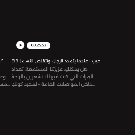
00:25:53
EIB | عيب - عندما يتمدد الرجال؛ وتتقلص النساء
EIB | عيب - “بلوغ إيه؟ دي في أولى ابتدائي!”
هل يمكنكِ، عزيزتنا المستمعة، تعداد
المرات التي كنتِ فيها لا تشعرين بالراحة
وعم
داخل المواصلات العامة – لمجرد كونكِ
مسار
امرأة؟ هل انزعجتِ من رجل يجلس جنبك
ال
مباعداً ساقيه بشكل يتحدى قوانين الفيزياء
والطبيعة – ويتعدى على مساحتكِ؟ أنتِ
والجس
لستِ وحدكِ!
خرا