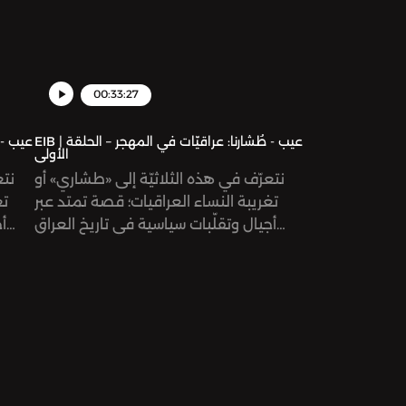
00:33:27
EIB | عيب - طُشارنا: عراقيّات في المهجر – الحلقة
الأولى
نتعرّف في هذه الثلاثيّة إلى «طشاري» أو
نتع
تغريبة النساء العراقيات؛ قصة تمتد عبر
تغ
أجيال وتقلّبات سياسية في تاريخ العراق
أ
المعاصر. نتعمق في تجارب نساء مع
الإغتراب –والعودة إلى الوطن أحياناً، على
الإ
اختلاف انتماءاتهن العمريّة والجغرافيّة.في
اختلا
الحلقة الأولى من هذه السلسة، نستكشف
الحلق
تجربة الشيوعيات العراقيات اللاتي لوحقن
هجر
وتهجرن في النصف الثاني من القرن
من 
الماضي، تحديدًا في الفترة التي اتسمت
بانقلاب حزب البعث على حكومة عبد الكريم