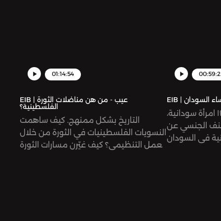
01:14:54
00:59:2
 نساء السودان
EIB | عيب - من هن مناضلات الثورة
الفلسطينية؟
يكشف نبأ انتحار أكثر من ١٢٠ امرأة سودانية،
التاريخ بشكل ممنهج. كيف ساهمت
عنف الجنسي عن
النسويات الفلسطينيات في الثورة من خلال
نية في السودان
العمل التنظيمي؟ كيف غيّرن مسارات الثورة
الحرب الكارثية
وساهمن في دفعها نحو التحرير؟ أين هو
المهمشين. فما
هذا التاريخ، وما هي الأمثلة التي يمكننا
، ولماذا تغيب
الاستفادة منها لتعزيز دور النساء التنظيمي
ذه الأحداث؟ ما
في حاضرنا؟
هي جذور ودوافع حرب ١٥ أبريل؟ وكيف
نفسهن اليوم في