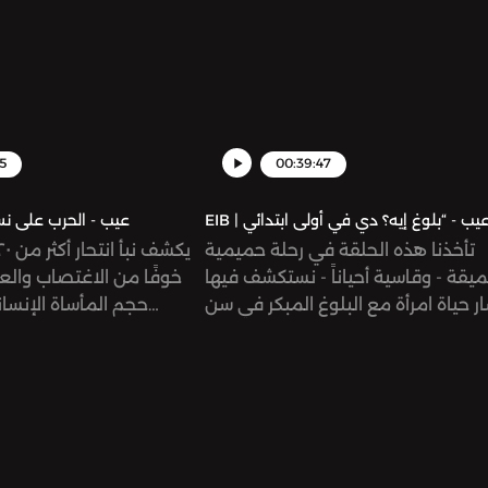
5
00:39:47
EIB | عيب - الحرب على
تأخذنا هذه الحلقة في رحلة حميمية
يقة - وقاسية أحياناً - نستكشف فيها
خوفًا من الاغتصاب وال
 حياة امرأة مع البلوغ المبكر في سن
حجم المأساة الإنسا
سادسة والختان القسري، ونتابع رحلتها
ويعرض صورة مرعبة لآثار 
الطويلة في مواجهة الاغتراب النفسي
على النساء والأطفال و
دي وصراعها مع الاكتئاب ومواجهتها
الذي يحدث في السودان
فات المجتمع وإنكار المنظومة الطبية
التغطية الإعلامية عن ه
لما تعانيه.
تنظم النساء السودانيات أ