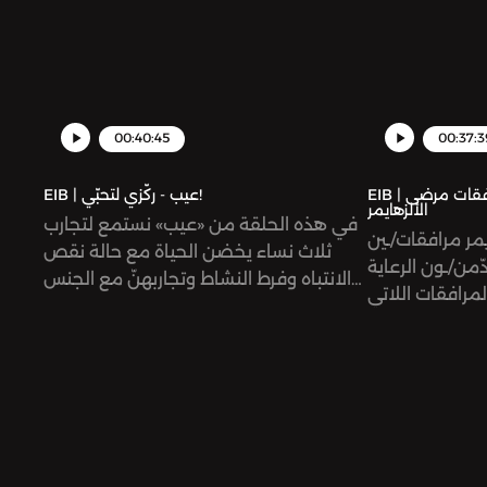
 لحماية حياتهن
ومجتمعاتهن؟
00:40:45
00:37:3
EIB | عيب - على حافة الذاكرة: مرافقات مرضى
EIB | عيب - ركّزي لتحبّي!
الألزهايمر
في هذه الحلقة من «عيب» نستمع لتجارب
مر مرافقات/ـين
ثلاث نساء يخضن الحياة مع حالة نقص
ّمن/ـون الرعاية
الانتباه وفرط النشاط وتجاربهنّ مع الجنس
مرافقات اللاتي
والحب والولادة
د لا يتذكّرونهن
يواجهنها في ظلّ
ومات الداعمة؟
إلى المستقبل؟