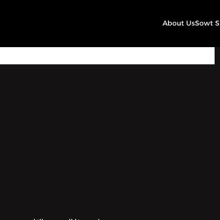
About Us
Sowt 
27:36
Play
Mute
Settings