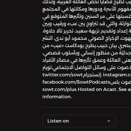
لطرح قضايا تخص العائلة العربية، ولذلك
فهوم الأسرة ودورها ومكانتها في المجتمع
تسبتها على مر السنين وتأثيرها المتوقع في
وارثة، والتي قد تتراوح بين عبء ورقيب وبين
عداد وتقديم نزيهة سعيد، تحرير تالا حلاوة،
ت، الإخراج الصوتي محمود أبو ندى، النشر
اج البصري بيان حبيب.يطرح بودكاست «عيب» من
ة جدليّة من منظور إنساني وبأسلوب قصصي،
ى العائلة وعمق تأثيرها في مصائر الأفراد
.صوت على وسائل التواصل الاجتماعي:تويتر:
twitter.com/sowtإنستجرام: instagram.com/sowtpodcastsفيسبوك:
facebook.com/SowtPodcastsللانضمام إلى عضويّة صوت بلس
sowt.com/plus Hosted on Acast. See a
information.
Listen on