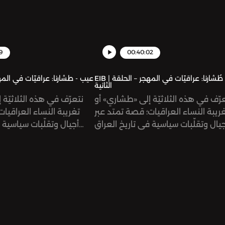
9
00:40:02
EIB | عيب - طُشارنا: عراقيّات في المهجر – الحلقة
الثانية
رّف في هذه الثلاثيّة إلى «طشاري» أو
نتعرّف في هذه الثلاثيّة
ريبة النساء العراقيات؛ قصة تمتد عبر
تغريبة النساء العراقيا
جيال وتقلّبات سياسية في تاريخ العراق
أجيال وتقلّبات سياسية 
المعاصر. نتعمق في تجارب نساء مع
المعاصر. نتعمق في 
غتراب –والعودة إلى الوطن أحيانًا، على
الإغتراب –والعودة إلى ال
ف انتماءاتهن العمريّة والجغرافيّة.في
اختلاف انتم
ة الثانية من هذه السلسة، نتعرف إلى
والجغرافيّة.هذه الحلقة الثا
ة عراقيات جيل الحصار والحروب؛ بدءًا
السلسلة، نستمع فيها إل
حرب العراق على الكويت، فالحصار، ثم
النسوية چومان هار
الاحتلال الأمريكي للبلاد، وصولًا لنشأة
الدراسات الجندرية في ال
تنظيم داعش. نستمع إلى امرأتين من
في السليمانية. تنطلق 