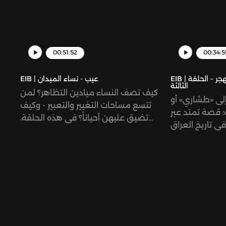
00:51:52
00:34:5
EIB | عيب - طشارنا: عراقيّات في المهجر – الحلقة
EIB | عيب - نساء الميدان
الثالثة
كيف تصف النساء ميادين التظاهر؟ لمن
 إلى «طشاري» أو
تتسع مساحات التغيير والتعبير - وكيف
ت؛ قصة تمتد عبر
تضيق عليهن أحياناً؟ في هذه الحلقة،
في تاريخ العراق
نستكشف تجربة خمس نساء من خمس
تجارب نساء مع
دول عربية ونستمع إلى تجاربهن الشخصية
وطن أحيانًا، على
في المظاهرات والمسيرات في سياقات
اءاتهن العمريّة
سياسية حديثة. نتفحص تقاطع هذه
لثة والأخيرة من
التجارب، ومواطن اختلافها وتضادها.
ى قصة الشاعرة
دي، رئيسة قسم
جامعة الأمريكية
چومان من رحلة