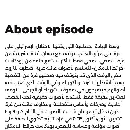
About episode
وسط الإبادة الجماعية التي يشنها الاحتلال الإسرائيلي على
غزة على مرأى العالم، نتوقف مع بيسان، فتاة عشرينية من
غزة، لنصغي، نصغي فقط لا أكثر. نستعير حلقة من بودكاست
«خرائط اللامكان» لنستمع لأصوات عائلة غزية اضطرت للنزوح.
ففي الوقت الذي قد يتوقف فيه صحفيو غزة عن التغطية
بسبب انقطاع الانترنت والكهرباء، وفي الوقت الذي تُغيّب فيه
أصواتهم فيصبحون في صفوف الشهداء أو الجرحى… نتوقف
لعشرين دقيقة فقط، لنستمع لأصوات حقيقية تحت القصف،
أحاديث وصرخات وأنفاس متقطعة، ومخاوف عائلة من غزة،
دون تدخل أو مونتاج. سُجلت الأصوات في الأيام ٨ و ٩ و ١٠
تشرين الأول/ أكتوبر ٢٠٢٣ في غزة. تنبيه: تحتوي الحلقة على
أصوات مؤلمة وحساسة للبعض. بودكاست خرائط اللامكان