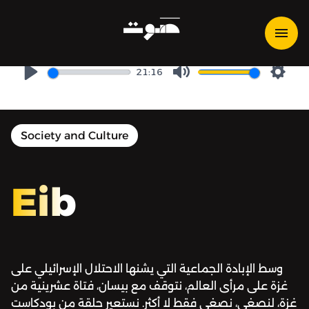
Eib | عيب - خرائط اللامكان | غزة:
أصوات تحت القصف
21:16
Play
Mute
Setti
Society and Culture
Eib
وسط الإبادة الجماعية التي يشنها الاحتلال الإسرائيلي على
غزة على مرأى العالم، نتوقف مع بيسان، فتاة عشرينية من
غزة، لنصغي، نصغي فقط لا أكثر. نستعير حلقة من بودكاست