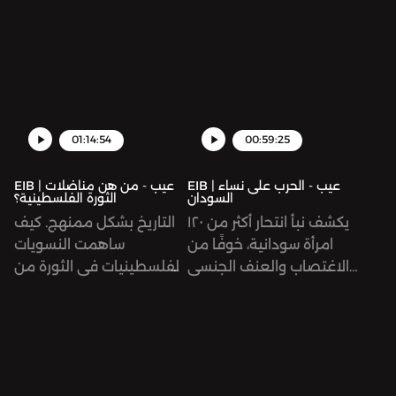
01:14:54
00:59:25
EIB | عيب - الحرب على نساء
EIB | عيب - من هن مناضلات
السودان
الثورة الفلسطينية؟
يكشف نبأ انتحار أكثر من ١٢٠
التاريخ بشكل ممنهج. كيف
امرأة سودانية، خوفًا من
ساهمت النسويات
الاغتصاب والعنف الجنسي
الفلسطينيات في الثورة من
عن حجم المأساة الإنسانية
خلال العمل التنظيمي؟
في السودان ويعرض صورة
كيف غيّرن مسارات الثورة
مرعبة لآثار الحرب الكارثية
وساهمن في دفعها نحو
على النساء والأطفال
التحرير؟ أين هو هذا التاريخ،
والمهمشين. فما الذي
وما هي الأمثلة التي يمكننا