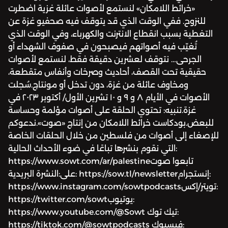
«خرائط اللامكان» لنستمع لأصوات عائلة غزية اضطرت
للنزوح. ففي الوقت الذي قد يتوقف فيه صحفيو غزة عن
التغطية بسبب انقطاع الانترنت والكهرباء، وفي الوقت الذي
تُغيّب فيه أصواتهم فيصبحون في صفوف الشهداء أو
الجرحى… نتوقف لعشرين دقيقة فقط، لنستمع لأصوات
حقيقية تحت القصف، أحاديث وصرخات وأنفاس متقطعة،
ومخاوف عائلة من غزة، دون تدخل أو مونتاج.سُجلت
الأصوات في الأيام ٨ و ٩ و ١٠ تشرين الأول/ أكتوبر ٢٠٢٣ في
غزة.تنبيه: تحتوي الحلقة على أصوات مؤلمة وحساسة
للبعض.بودكاست خرائط اللامكان من إنتاج «صوت».ندعوكم
للإصغاء إلى أصوات من فلسطين من خلال الحلقات الخاصة
التي نقوم بنشرها تباعًا في ضوء الأحداث الحالية:
https://www.sowt.com/ar/palestineتابعوا صوت
على:النشرة البريدية: https://sow.tl/newsletterإنستجرام:
https://www.instagram.com/sowtpodcastsتويتر/إكس:
https://twitter.com/sowtيوتيوب:
https://www.youtube.com/@Sowt تيك توك:
https://tiktok.com/@sowtpodcasts فيسبوك: