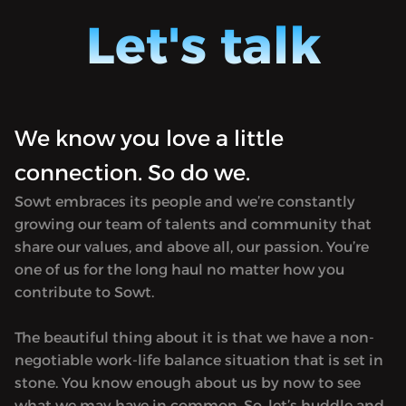
tiquitaca football style] is a sports
podcas
Let's talk
podcast providing weekly coverage and
interes
interesting takes on football in regional
and Eur
and European leagues. Available only in
Arabic.
Arabic.
We know you love a little
connection. So do we.
Sowt embraces its people and we’re constantly
growing our team of talents and community that
share our values, and above all, our passion. You’re
one of us for the long haul no matter how you
contribute to Sowt.
The beautiful thing about it is that we have a non-
negotiable work-life balance situation that is set in
stone. You know enough about us by now to see
what we may have in common. So, let’s huddle and