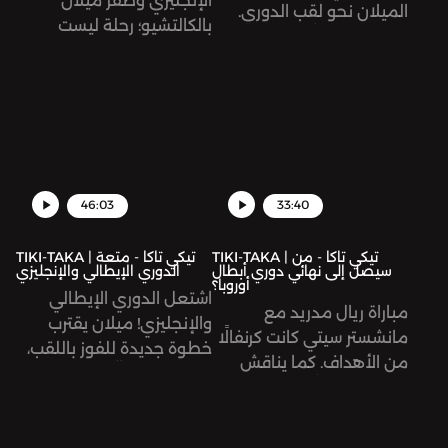
الإنجليزي وظفر ميلان
الميلان نحو لقب الدوري.
بالكالتشيو؛ رحلة ليست
يناقش عبد الله وضياء،
سهلة على الفريقين انتهت
بالشراكة مع ليال تيماني،
بالتتويج. كما يناقش ضياء
حظوظ المتنافسين على
وعبد الله تمديد عقد مبابي
لقب الدوري الإنجليزي،
مع باريس سان جيرمان،
وتقييم موسم بايرن ميونيخ،
وتوقعات نهائي دوري
بالإضافة إلى آخر أخبار
الأبطال.
الانتقالات.
46:03
33:40
TIKI-TAKA | تيكي تاكا - من
TIKI-TAKA | تيكي تاكا - متعة
سيصل إلى نهائي دوري أبطال
الدوري الإيطالي والإنجليزي
أوروبا؟
اشتعل الدوري الإيطالي
مباراة ريال مدريد مع
والإنجليزي! ميلان يقترب
مانشستر سيتي كانت كرنفالًا
خطوة جديدة للفوز باللقب،
من الأهداف. كما يناقش
وليفربول يتعثّر ويبتعد قليلاً
ضياء وعبد الله مباراة
عن السباق. كما يناقش عبد
ليفربول أمام فياريال،
الله وضياء خبر وفاة مينو
واحتمالات دور الإياب من