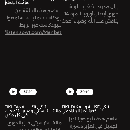
هزمت الإنجليز
ريال مدريد يظفر ببطولة
نستعير هذه الحلقة من
دوري أبطال أوروبا للمرة 14.
بودكاست «منبِت»، استمعوا
يناقش عبد الله وضياء أحدث
للبودكاست عبر الرابط:
أهم مباراة في الموسم.
s://listen.sowt.com/Manbet
37:24
34:44
TIKI-TAKA | تيكي تاكا - ثيو
TIKI-TAKA | تيكي تاكا -
هيرنانديز المارادوني!
مانشستر سيتي وميلان: تتويجات
في كل مكان
ساهم هدف ثيو هيرنانديز
مانشستر سيتي فاز بالدوري
الجميل في تعزيز مسيرة