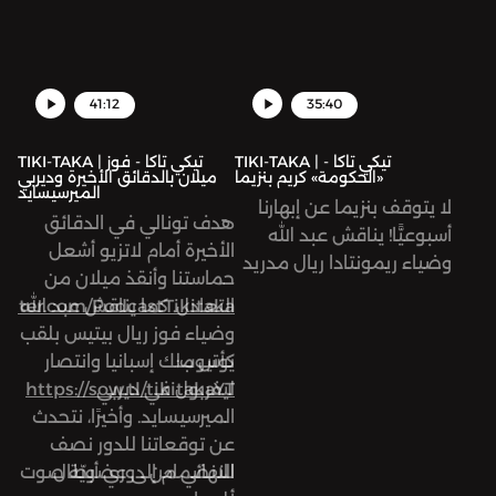
رايولا، وكيل اللاعبين الشهير.
نصف نهائي دوري أبطال
بالإضافة للحديث عن أهم
أوروبا. بالإضافة إلى ما سبق،
مباريات الأسبوع.
نتحاور حول أهم مباريات
الأسبوع.
41:12
35:40
TIKI-TAKA | تيكي تاكا -
TIKI-TAKA | تيكي تاكا - فوز
«الحكومة» كريم بنزيما
ميلان بالدقائق الأخيرة وديربي
الميرسيسايد
لا يتوقف بنزيما عن إبهارنا
هدف تونالي في الدقائق
أسبوعيًّا! يناقش عبد الله
الأخيرة أمام لاتزيو أشعل
وضياء ريمونتادا ريال مدريد
حماستنا وأنقذ ميلان من
أمام إشبيلية، وحسم نصف
التعادل. كما يناقش عبد الله
twitter.com/PodcastTikitaka
نهائي كأس الاتحاد الإنجليزي.
وضياء فوز ريال بيتيس بلقب
بالإضافة إلى خبر وفاة
يوتيوب:
كأس ملك إسبانيا وانتصار
اللاعب الكولومبي فريدي
ليفربول في ديربي
https://sow.tl/tikitakaYT
رينكون.
الميرسيسايد. وأخيرًا، نتحدث
عن توقعاتنا للدور نصف
النهائي من دوري أبطال
للانضمام إلى عضويّة صوت