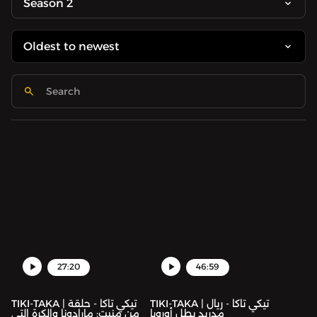
Season 2
27:20
46:59
TIKI-TAKA | تيكي تاكا - ريال
TIKI-TAKA | تيكي تاكا - حلقة
مدريد بطل أوروبا
من منبت: مارادونا والكرة التي