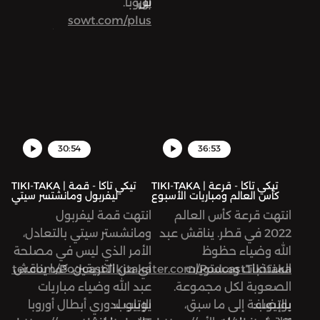
بل
س
أوروبا.
sowt.com/plus
إعداد وتقديم عبد الله
البشيتي وضياء أبو عودة،
الهندسة الصوتية يزن
قواس، مساهمة في الإعداد
عمر فارس.
بودكاست «تيكي تاكا» برنامج
30:54
36:53
كروي من إنتاج «صوت»
يُقدّم لكم تغطية أسبوعية
TIKI-TAKA | تيكي تاكا - قرعة
TIKI-TAKA | تيكي تاكا - قمة
كأس العالم ومباريات الأسبوع
ليفربول ومانشتسر سيتي
وحوارات ثريّة حول الكرة
انتهت قرعة كأس العالم
انتهت قمة ليفربول
الأوروبية والعربية.
2022 في قطر. يناقش عبد
ومانشستر سيتي بالتعادل،
الله وضياء حظوظ
الأمر الذي ليس في مصلحة
تابعوا حسابات «تيكي تاكا»
المنتخبات ومستويات
https://twitter.com/PodcastTikitaka
أي من الفريقين. كما يناقش
twitter.com/PodcastTikitaka
على:
الصعوبة لكل مجموعة.
عبد الله وضياء مباريات
تويتر:
يوتيوب:
بالإضافة إلى ما سبق،
يوتيوب:
الإياب لدوري أبطال أوروبا