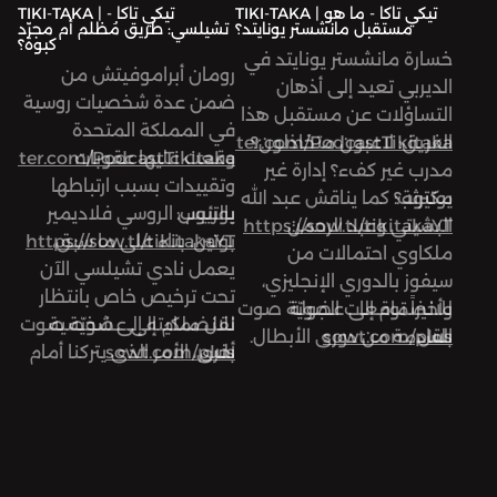
TIKI-TAKA | تيكي تاكا - ما هو
TIKI-TAKA | تيكي تاكا -
مستقبل مانشستر يونايتد؟
تشيلسي: طريق مُظلم أم مجرّد
تابعوا حسابات «تيكي تاكا»
كبوة؟
خسارة مانشستر يونايتد في
على:
رومان أبراموفيتش من
الديربي تعيد إلى أذهان
تويتر:
ضمن عدة شخصيات روسية
التساؤلات عن مستقبل هذا
في المملكة المتحدة
الفريق: لاعبون متخاذلون؟
https://twitter.com/PodcastTikitaka
وقعت عليها عقوبات
twitter.com/PodcastTikitaka
مدرب غير كفء؟ إدارة غير
وتقييدات بسبب ارتباطها
يوتيوب:
مكترثة؟ كما يناقش عبد الله
يوتيوب:
بالرئيس الروسي فلاديمير
البشيتي وعبد الرحمن
https://sow.tl/tikitakaYT
بوتين. بناء على ما سبق،
https://sow.tl/tikitakaYT
ملكاوي احتمالات من
يعمل نادي تشيلسي الآن
سيفوز بالدوري الإنجليزي،
تحت ترخيص خاص بانتظار
وأخيراً توقعات الجولة
للانضمام إلى عضويّة صوت
نقل ملكيته إلى شخصية
للانضمام إلى عضويّة صوت
بلس
sowt.com/plus
القادمة من دوري الأبطال.
بلس
sowt.com/plus
أخرى، الأمر الذي يتركنا أمام
تساؤل مهم: هل تشيلسي
إعداد وتقديم عبد الله
يدخل طريقًا مظلمًا أم أنه
البشيتي وعبد الرحمن
يمرّ بفترة صعبة مؤقتة؟
ملكاوي، الهندسة الصوتية
محمود أبو ندى، مساهمة
إعداد وتقديم عبد الله