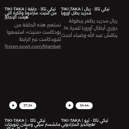
TIKI-TAKA | تيكي تاكا - ريال
TIKI-TAKA | تيكي تاكا - حلقة
مدريد بطل أوروبا
من منبت: مارادونا والكرة التي
هزمت الإنجليز
ريال مدريد يظفر ببطولة
نستعير هذه الحلقة من
دوري أبطال أوروبا للمرة 14.
بودكاست «منبِت»، استمعوا
يناقش عبد الله وضياء أحدث
للبودكاست عبر الرابط:
أهم مباراة في الموسم.
s://listen.sowt.com/Manbet
37:24
34:44
TIKI-TAKA | تيكي تاكا - ثيو
TIKI-TAKA | تيكي تاكا -
هيرنانديز المارادوني!
مانشستر سيتي وميلان: تتويجات
في كل مكان