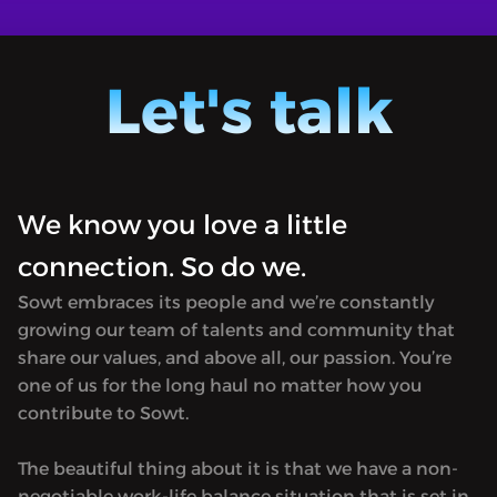
والكرة التي هزمت الإنجليز
Tiki-Ta
Tiki-Taka [stands for the Spanish
tiquita
tiquitaca football style] is a sports
podcas
Let's talk
podcast providing weekly coverage and
interes
interesting takes on football in regional
and Eur
and European leagues. Available only in
Arabic.
Arabic.
We know you love a little
connection. So do we.
Sowt embraces its people and we’re constantly
growing our team of talents and community that
share our values, and above all, our passion. You’re
one of us for the long haul no matter how you
contribute to Sowt.
The beautiful thing about it is that we have a non-
negotiable work-life balance situation that is set in