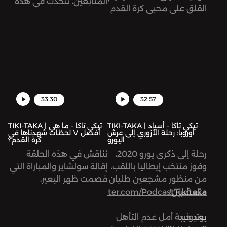
المتابعين، نتحدث في هذه
القلق على محبي كرة القدم
الحلقة عن طريق الصعب
من تأثيره على اللعبة
لمنتخب الأردن، وحظوظ
الجماهيرية الأولى. يتحدث
بقية المنتخبات المنافسة
عبد الله وأمجد في هذه
مثل مصر والمغرب
الحلقة عن الموضوع، مع
والإمارات وقطر.
التعريج على مباراة بنفيكا
وبيلينيسيس التي انتهت
بنتيجة 7 مقابل صفر بسبب
33:30
32:57
نقص لاعبي الفريق الأخير
جراء إصابتهم بفايروس
TIKI-TAKA | تيكي تاكا - أسياد
TIKI-TAKA | تيكي تاكا - ما هي
أوروبا: رحلة الأزوري إلى عرش
أفضل ٧ لحظات شهدناها في
كورونا. كما يُطرح نقاش
اليورو
كرة القدم؟
التوقعات لمن سيحصل
رحلة إلى ذكرى يورو 2020،
نناقش في هذه الحلقة
على ألقاب الدوريات الكبرى
وفوز منتخب إيطاليا باللقب،
إقالة سولشاير والمباراة التي
ودوري الأبطال.
من منظور مشجعين طليان
قصمت ظهر البعير،
متعصّبين!
https://twitter.com/PodcastTikitaka
بالإضافة للانطباعات الأولى
استمعوا إلى الحلقة
عن تسلّم تشافي لتدريب
لمعرفة توقعات بودكاست
يوتيوب:
بعد خيبة أمل عدم التأهل
البارسا، وتعثّر معظم
تيكي تاكا ومقارنتها مع ما