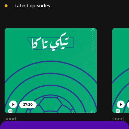
كروي من إنتاج «صوت»
Latest episodes
يُقدّم لكم تغطية أسبوعية
وحوارات ثريّة حول الكرة
الأوروبية والعربية.
27:20
sport
sport
TIKI-TAKA | تيكي تاكا - حلقة من منبت: مارادونا