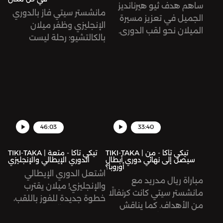
ساهم هدف ثيو هيرنانديز
مانشستر سيتي فاز بالدوري
الجميل في تعزيز مسيرة
الإنجليزي وظفر ميلان
الميلان نحو لقب الدوري.
بالكالتشيو؛ رحلة ليست
يناقش عبد الله وضياء،
سهلة على الفريقين انتهت
بالشراكة مع ليال تيماني،
بالتتويج. كما يناقش ضياء
حظوظ المتنافسين على
وعبد الله تمديد عقد مبابي
لقب الدوري الإنجليزي،
مع باريس سان جيرمان،
وتقييم موسم بايرن ميونيخ،
وتوقعات نهائي دوري
بالإضافة إلى آخر أخبار
الأبطال.
الانتقالات.
46:03
33:40
TIKI-TAKA | تيكي تاكا - من
TIKI-TAKA | تيكي تاكا - متعة
سيصل إلى نهائي دوري أبطال
الدوري الإيطالي والإنجليزي
أوروبا؟
اشتعل الدوري الإيطالي
مباراة ريال مدريد مع
والإنجليزي! ميلان يقترب
مانشستر سيتي كانت كرنفالًا
خطوة جديدة للفوز باللقب،
من الأهداف. كما يناقش
وليفربول يتعثّر ويبتعد قليلاً
ضياء وعبد الله مباراة