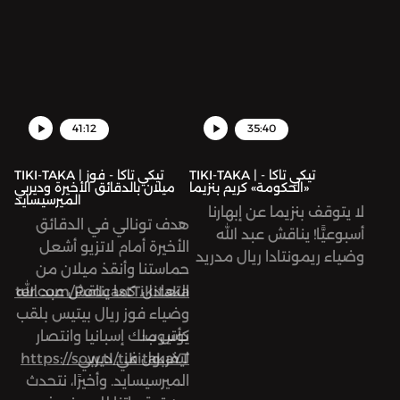
عن السباق. كما يناقش عبد
ليفربول أمام فياريال،
الله وضياء خبر وفاة مينو
واحتمالات دور الإياب من
رايولا، وكيل اللاعبين الشهير.
نصف نهائي دوري أبطال
بالإضافة للحديث عن أهم
أوروبا. بالإضافة إلى ما سبق،
مباريات الأسبوع.
نتحاور حول أهم مباريات
الأسبوع.
41:12
35:40
TIKI-TAKA | تيكي تاكا -
TIKI-TAKA | تيكي تاكا - فوز
«الحكومة» كريم بنزيما
ميلان بالدقائق الأخيرة وديربي
الميرسيسايد
لا يتوقف بنزيما عن إبهارنا
هدف تونالي في الدقائق
أسبوعيًّا! يناقش عبد الله
الأخيرة أمام لاتزيو أشعل
وضياء ريمونتادا ريال مدريد
حماستنا وأنقذ ميلان من
أمام إشبيلية، وحسم نصف
التعادل. كما يناقش عبد الله
twitter.com/PodcastTikitaka
نهائي كأس الاتحاد الإنجليزي.
وضياء فوز ريال بيتيس بلقب
بالإضافة إلى خبر وفاة
يوتيوب:
كأس ملك إسبانيا وانتصار
اللاعب الكولومبي فريدي
ليفربول في ديربي
https://sow.tl/tikitakaYT
رينكون.
الميرسيسايد. وأخيرًا، نتحدث