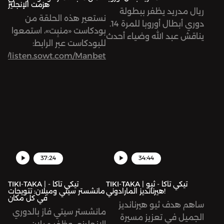
هزمت الإنجليز
ريال مدريد يظفر ببطولة
نستعير هذه الحلقة من
دوري أبطال أوروبا للمرة 14.
بودكاست «منبِت»، استمعوا
يناقش عبد الله وضياء أحدث
للبودكاست عبر الرابط:
أهم مباراة في الموسم.
s://listen.sowt.com/Manbet
37:24
34:44
TIKI-TAKA | تيكي تاكا - ثيو
TIKI-TAKA | تيكي تاكا -
هيرنانديز المارادوني!
مانشستر سيتي وميلان: تتويجات
في كل مكان
ساهم هدف ثيو هيرنانديز
مانشستر سيتي فاز بالدوري
الجميل في تعزيز مسيرة