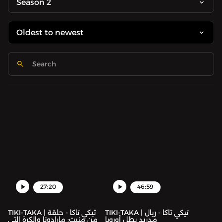
Season 2
27:20
46:59
TIKI-TAKA | تيكي تاكا - ريال
TIKI-TAKA | تيكي تاكا - حلقة
مدريد بطل أوروبا
من منبت: مارادونا والكرة التي