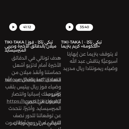
رايولا، وكيل اللاعبين الشهير.
نصف نهائي دوري أبطال
بالإضافة للحديث عن أهم
أوروبا. بالإضافة إلى ما سبق،
مباريات الأسبوع.
نتحاور حول أهم مباريات
الأسبوع.
41:12
35:40
TIKI-TAKA | تيكي تاكا -
TIKI-TAKA | تيكي تاكا - فوز
«الحكومة» كريم بنزيما
ميلان بالدقائق الأخيرة وديربي
الميرسيسايد
لا يتوقف بنزيما عن إبهارنا
هدف تونالي في الدقائق
أسبوعيًّا! يناقش عبد الله
الأخيرة أمام لاتزيو أشعل
وضياء ريمونتادا ريال مدريد
حماستنا وأنقذ ميلان من
أمام إشبيلية، وحسم نصف
التعادل. كما يناقش عبد الله
twitter.com/PodcastTikitaka
نهائي كأس الاتحاد الإنجليزي.
وضياء فوز ريال بيتيس بلقب
بالإضافة إلى خبر وفاة
يوتيوب:
كأس ملك إسبانيا وانتصار
اللاعب الكولومبي فريدي
ليفربول في ديربي
https://sow.tl/tikitakaYT
رينكون.
الميرسيسايد. وأخيرًا، نتحدث
عن توقعاتنا للدور نصف
النهائي من دوري أبطال
للانضمام إلى عضويّة صوت