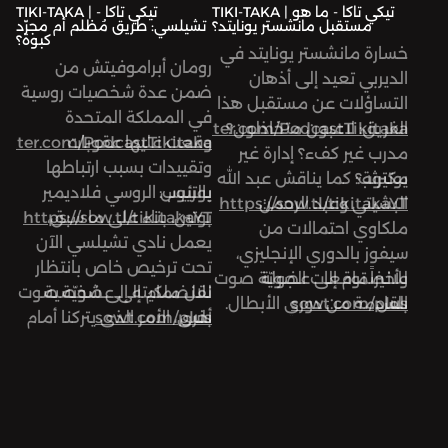
TIKI-TAKA | تيكي تاكا - ما هو
TIKI-TAKA | تيكي تاكا -
مستقبل مانشستر يونايتد؟
تشيلسي: طريق مُظلم أم مجرّد
تابعوا حسابات «تيكي تاكا»
كبوة؟
خسارة مانشستر يونايتد في
على:
رومان أبراموفيتش من
الديربي تعيد إلى أذهان
تويتر:
ضمن عدة شخصيات روسية
التساؤلات عن مستقبل هذا
في المملكة المتحدة
الفريق: لاعبون متخاذلون؟
https://twitter.com/PodcastTikitaka
وقعت عليها عقوبات
twitter.com/PodcastTikitaka
مدرب غير كفء؟ إدارة غير
وتقييدات بسبب ارتباطها
يوتيوب:
مكترثة؟ كما يناقش عبد الله
يوتيوب:
بالرئيس الروسي فلاديمير
البشيتي وعبد الرحمن
https://sow.tl/tikitakaYT
بوتين. بناء على ما سبق،
https://sow.tl/tikitakaYT
ملكاوي احتمالات من
يعمل نادي تشيلسي الآن
سيفوز بالدوري الإنجليزي،
تحت ترخيص خاص بانتظار
وأخيراً توقعات الجولة
للانضمام إلى عضويّة صوت
نقل ملكيته إلى شخصية
للانضمام إلى عضويّة صوت
بلس
sowt.com/plus
القادمة من دوري الأبطال.
بلس
sowt.com/plus
أخرى، الأمر الذي يتركنا أمام
تساؤل مهم: هل تشيلسي
إعداد وتقديم عبد الله
يدخل طريقًا مظلمًا أم أنه
البشيتي وعبد الرحمن
يمرّ بفترة صعبة مؤقتة؟
ملكاوي، الهندسة الصوتية
محمود أبو ندى، مساهمة
إعداد وتقديم عبد الله