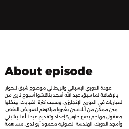
About episode
عودة الدوري الإسباني والإيطالي موضوع شيق للحوار.
بالإضافة لما سبق، عبد الله أمجد بناقشوا أسبوع ناري من
المباريات في الدوري الإنجليزي، وبسبب كثرة الغيابات، بيتخلوا
مين ممكن من اللاعبين يغيروا مراكزهم لتعويض النقص.
معقول مهاجم يصير حارس؟ إعداد وتقديم عبد الله البشيتي
وأمجد الدويك، الهندسة الصوتية محمود أبو ندى، مساهمة