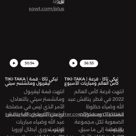
بل
س
أوروبا.
sowt.com/plus
إعداد وتقديم عبد الله
البشيتي وضياء أبو عودة،
الهندسة الصوتية يزن
قواس، مساهمة في الإعداد
عمر فارس.
بودكاست «تيكي تاكا» برنامج
30:54
36:53
كروي من إنتاج «صوت»
يُقدّم لكم تغطية أسبوعية
TIKI-TAKA | تيكي تاكا - قرعة
TIKI-TAKA | تيكي تاكا - قمة
كأس العالم ومباريات الأسبوع
ليفربول ومانشتسر سيتي
وحوارات ثريّة حول الكرة
انتهت قرعة كأس العالم
انتهت قمة ليفربول
الأوروبية والعربية.
2022 في قطر. يناقش عبد
ومانشستر سيتي بالتعادل،
الله وضياء حظوظ
الأمر الذي ليس في مصلحة
تابعوا حسابات «تيكي تاكا»
المنتخبات ومستويات
https://twitter.com/PodcastTikitaka
أي من الفريقين. كما يناقش
twitter.com/PodcastTikitaka
على:
الصعوبة لكل مجموعة.
عبد الله وضياء مباريات
تويتر:
يوتيوب:
بالإضافة إلى ما سبق،
يوتيوب:
الإياب لدوري أبطال أوروبا