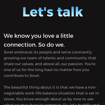
tiquitaca football style] is a sports
podcas
Let's talk
podcast providing weekly coverage and
interes
interesting takes on football in regional
and Eur
and European leagues. Available only in
Arabic.
Arabic.
We know you love a little
connection. So do we.
Sowt embraces its people and we’re constantly
growing our team of talents and community that
share our values, and above all, our passion. You’re
one of us for the long haul no matter how you
contribute to Sowt.
The beautiful thing about it is that we have a non-
negotiable work-life balance situation that is set in
stone. You know enough about us by now to see
what we may have in common. So, let’s huddle and