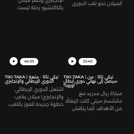
الإنجليزي وظفر ميلان
الميلان نحو لقب الدوري.
بالكالتشيو؛ رحلة ليست
يناقش عبد الله وضياء،
سهلة على الفريقين انتهت
بالشراكة مع ليال تيماني،
بالتتويج. كما يناقش ضياء
حظوظ المتنافسين على
وعبد الله تمديد عقد مبابي
لقب الدوري الإنجليزي،
مع باريس سان جيرمان،
وتقييم موسم بايرن ميونيخ،
وتوقعات نهائي دوري
بالإضافة إلى آخر أخبار
الأبطال.
الانتقالات.
46:03
33:40
TIKI-TAKA | تيكي تاكا - من
TIKI-TAKA | تيكي تاكا - متعة
سيصل إلى نهائي دوري أبطال
الدوري الإيطالي والإنجليزي
أوروبا؟
اشتعل الدوري الإيطالي
مباراة ريال مدريد مع
والإنجليزي! ميلان يقترب
مانشستر سيتي كانت كرنفالًا
خطوة جديدة للفوز باللقب،
من الأهداف. كما يناقش
وليفربول يتعثّر ويبتعد قليلاً
ضياء وعبد الله مباراة
عن السباق. كما يناقش عبد
ليفربول أمام فياريال،
الله وضياء خبر وفاة مينو
واحتمالات دور الإياب من