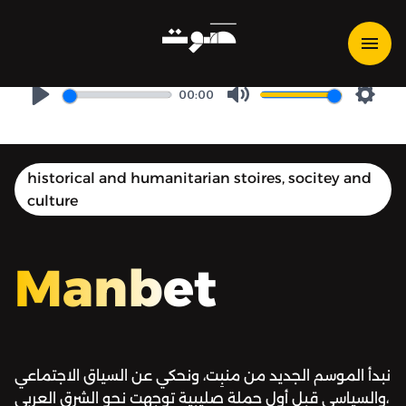
مَنبِت | Manbet - ما قبل
الحملات الصليبية
00:00
Play
Mute
Setti
historical and humanitarian stoires, socitey and
culture
Manbet
نبدأ الموسم الجديد من منبِت، ونحكي عن السياق الاجتماعي
والسياسي قبل أول حملة صليبية توجهت نحو الشرق العربي،