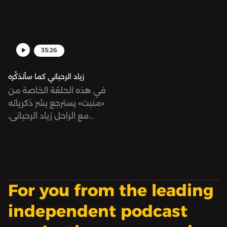
35:26
زياد الرحباني كما سأتذكّره
في هذه الحلقة الخاصة من
«منبت» يسترجع بشر ذكرياته
مع الراحل زياد الرحباني،
الذكريات التي تعكس أيضًا
جزءًا من ذاكرة جمعية لجيله
من السوريين. من
المسرحيات التي نشأ عليها،
إلى أولّ حفلة حضرها له، ثم
For you from the leading
آخر حفلة، وسط ما حملته
تلك السنين من أحداث ثقيلة
independent podcast
وتناقضات.