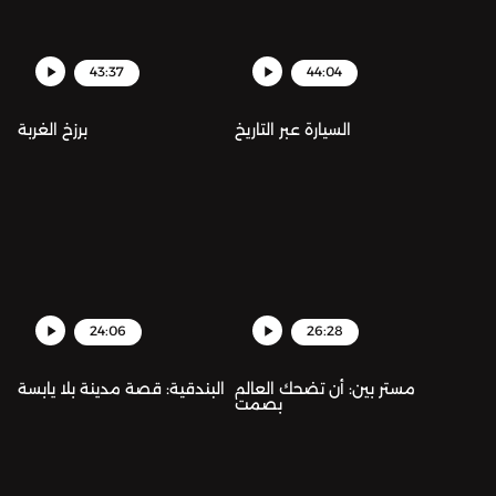
43:37
44:04
السيارة عبر التاريخ
برزخ الغربة
24:06
26:28
مستر بين: أن تضحك العالم
البندقية: قصة مدينة بلا يابسة
بصمت