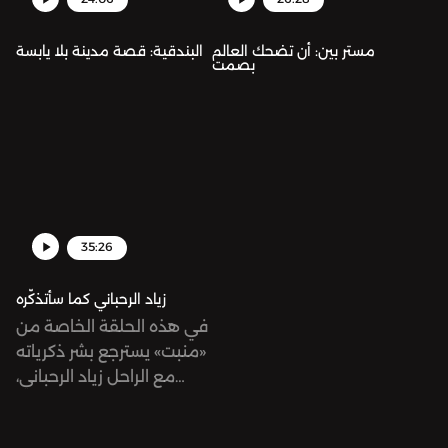
مستر بين: أن تضحك العالم
البندقية: قصة مدينة بلا يابسة
بصمت
35:26
زياد الرحباني كما سأتذكّره
في هذه الحلقة الخاصة من
«منبت» يسترجع بشر ذكرياته
مع الراحل زياد الرحباني،
الذكريات التي تعكس أيضًا
جزءًا من ذاكرة جمعية لجيله