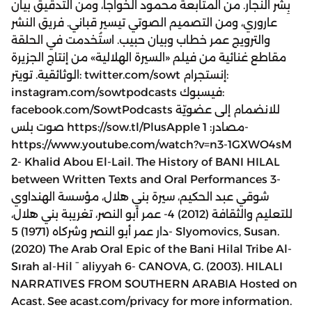
بِشر النجار. من المتابعة محمود الخواجا، ومن التدقيق بيان
عاروري، ومن التصميم الصوتي تيسير قباني. فريق النشر
والترويج عمر خطاب وبيان حبيب. استُخدمت في الحلقة
مقاطع غنائية من فيلم «السيرة الهلالية» من إنتاج الجزيرة
الوثائقية. تويتر: twitter.com/sowt إنستجرام:
instagram.com/sowtpodcasts فيسبوك:
facebook.com/SowtPodcasts للانضمام إلى عضويّة
صوت بلس https://sow.tl/PlusApple مصادر: 1-
https://www.youtube.com/watch?v=n3-1GXWO4sM
2- Khalid Abou El-Lail. The History of BANI HILAL
between Written Texts and Oral Performances 3-
شوقي عبد الحكيم، سيرة بني هلال، مؤسسة الهنداوي
للتعليم والثقافة (2012) 4- عمر أبو النصر، تغريبة بني هلال،
دار عمر أبو النصر وشركاه (1971) 5- Slyomovics, Susan.
(2020) The Arab Oral Epic of the Bani Hilal Tribe Al-
Sırah al-Hil ¯ aliyyah 6- CANOVA, G. (2003). HILALI
NARRATIVES FROM SOUTHERN ARABIA Hosted on
Acast. See acast.com/privacy for more information.