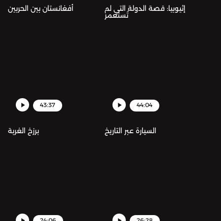
إثيوبيا: قصة الدولة التي لم
أفغانستان بين الحربين
تُستعمر
43:37
44:04
السيارة عبر التاريخ
برزخ الغربة
24:06
26:28