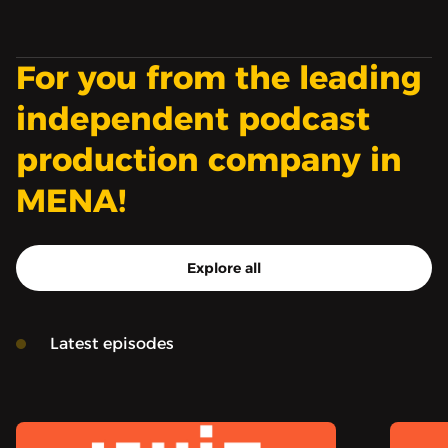
من السوريين. من
المسرحيات التي نشأ عليها،
إلى أولّ حفلة حضرها له، ثم
For you from the leading
آخر حفلة، وسط ما حملته
تلك السنين من أحداث ثقيلة
independent podcast
وتناقضات.
production company in
MENA!
Explore all
Latest episodes