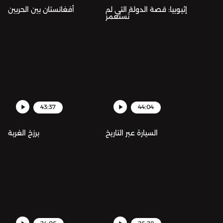
إثيوبيا: قصة الدولة التي لم
أفغانستان بين الحربين
تُستعمر
43:37
44:04
السيارة عبر التاريخ
برزخ الغربة