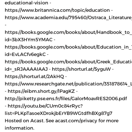
educational-vision -
https://www.britannica.com/topic/education -
https://www.academia.edu/795460/Ostraca_Literatur
-
https://books.google.com/books/about/Handbook_to
id=3bX3HYm5YMAC -
https://books.google.com/books/about/Education_in_
id=EvLACfv6egkC -
https://books.google.com/books/about/Greek_Educati
id=_sRJAAAAIAAJ - https://shorturl.at/SyguW -
https://shorturl.at/2AkHQ -
https://www.researchgate.net/publication/351878614
- https://eibm.short.gy/lPagKZ -
http://piketty.pse.ens.fr/files/GalorMoavRES2006.pdf
- https://youtu.be/CUm0c84rRyc?
list=PLKpTasoeXDrokjbErYB9WGtdfhBXg87g7
Hosted on Acast. See acast.com/privacy for more
information.