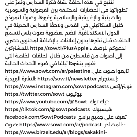
نتتبع في هذه الحلقة نشأة فكرة المدارس ونمرّ على
تطوراتها في الحضارات المختلفة بين الفرعونية والسومرية
والصينية والإغريقية والإسلامية وغيرها، وصولًا لنموذج
خليل السكاكيني في القدس ولاحقًا المدارس الحديثة في
الدول الاسكندنافية. انضم لعضوية صوت بلس لتسمع
الحلقات قبل نشرها بدون إعلانات، بالإضافة لمحتوى حصري
للمشتركين: https://sow.tl/PlusApple ندعوكم للإصغاء
إلى أصوات من فلسطين من خلال الحلقات الخاصة التي
نقوم بنشرها تباعًا في ضوء الأحداث الحالية:
https://www.sowt.com/ar/palestine تابعوا صوت على:
النشرة البريدية: https://sow.tl/newsletter إنستجرام:
https://www.instagram.com/sowtpodcasts تويتر/إكس:
https://twitter.com/sowt يوتيوب:
https://www.youtube.com/@Sowt تيك توك:
https://tiktok.com/@sowtpodcasts فيسبوك:
facebook.com/SowtPodcasts تعرف على جميع برامج
صوت: https://www.sowt.com/ar/podcast المصادر: -
https://www.birzeit.edu/ar/blogs/sakakini-