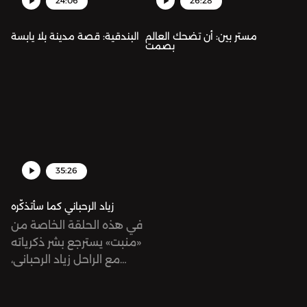
24:06
26:28
مستر بين: أن تضحك العالم
البندقية: قصة مدينة بلا يابسة
بصمت
35:26
زياد الرحباني كما سأتذكّره
في هذه الحلقة الخاصة من
«منبت» يسترجع بشر ذكرياته
مع الراحل زياد الرحباني،
الذكريات التي تعكس أيضًا
جزءًا من ذاكرة جمعية لجيله