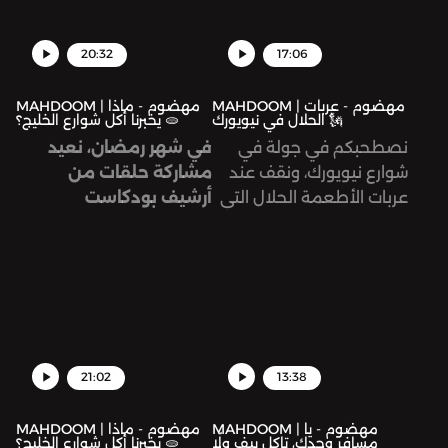
20:32
17:06
MAHDOOM | مهضوم - عربات
MAHDOOM | مهضوم - ماذا
الحلال في نيويورك 🗽
يخبرنا أكل شوارع الخليج؟ 🫓
نصطحبكم في جولة في
في شهر رمضان، نعيد
شوارع نيويورك، ونقف عند
مشاركة حلقات من
عربات الأطعمة الحلال التي
أرشيف بودكاست
ساهم في تشكيل ثقافتها
«مهضوم» معكم.. وكل
أبناء الجالية المصريّة. لمَ
عام وأنتم بخير!
يتزايد الإقبال عليها بعيدًا عن
الدافع الديني، في مدينة
تحوي خيارات أكل عالميّة لا
تعد ولا تحصى؟
21:02
13:38
هذه الحلقة من تقديم
وإنتاج جنى قزّاز، وبحث أويس
MAHDOOM | مهضوم - يا
MAHDOOM | مهضوم - ماذا
مسافر وحدك، تاكل بيف ولّا
يخبرنا أكل شوارع الخليج؟ 🫓
أبو زيد، وتحرير رنا داود.