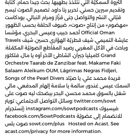
الثروة السمكيّة التي نتلذّذ بطهيها. بحث جيدا حمام، كتابة
وتقديم سيرين حسني، تحرير رنا داود، تصميم الصوت تيسير
قبّاني. النشر والتواصل جنى قزّاز ومرام النبالي. بودكاست
«مهضوم» من إنتاج «صوت». ضيوف الحلقة بحسب الظهور:
أحمد حبيب وعيسى البحري، مؤسّسا Official Oman
Travels عايشة التميمي، شيف قطريّة الهوّاري حسين، شيف
وباحث في الأكل المغربي رصيد المقاطع الصوتيّة المكمّلة:
كاميليا جبران، الشاطئ الآخر أوه يا مال، فلكلور Grand
Orchestre Taarab de Zanzibar feat. Makame Faki
Salaam Aleikum OUM, Lágrimas Negras Fidjeri,
Songs of the Pearl Divers فريدة محمد علي، يا صيّاد
السمك عيسى غندور، سالمة يا سلامة إلهام المدفعي، مالي
شغل بالسوق محمد محسن، البحر بيضحك ليه صوت على
وسائل التواصل الاجتماعي: تويتر: twitter.com/sowt
إنستجرام: instagram.com/sowtpodcasts فيسبوك:
facebook.com/SowtPodcasts للانضمام إلى عضويّة
صوت بلس sowt.com/plus Hosted on Acast. See
acast.com/privacy for more information.