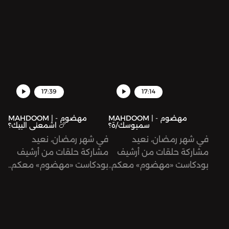
17:39
17:14
MAHDOOM | مهضوم -
MAHDOOM | مهضوم -
سمبوسك/ة؟
اشمعنى البيك؟ 🍗
في شهر رمضان، نعيد
في شهر رمضان، نعيد
مشاركة حلقات من أرشيف
مشاركة حلقات من أرشيف
بودكاست «مهضوم» معكم..
بودكاست «مهضوم» معكم..
وكل عام وأنتم بخير!
وكل عام وأنتم بخير!