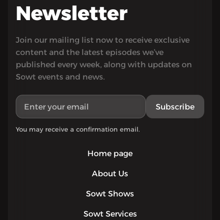
Newsletter
Join our mailing list now to receive exclusive
content and the latest episodes we’ve
published every week, along with updates on
Sowt events and news.
Subscribe
You may receive a confirmation email.
Home page
About Us
Sowt Shows
Sowt Services