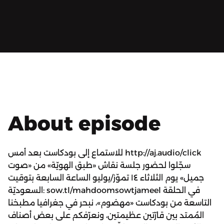
About episode
للاستماع إلى بودكاست بعد أمس http://aj.audio/click
سجّلوا لحضور جلسة نقاش «طبق الهويّة» من «صوت
جميل» يوم الثلاثاء ١٤ تموّز/يوليو الساعة السابعة بتوقيت
السعوديّة: sow.tl/mahdoomsowtjameel في الحلقة
التاسعة من بودكاست «مهضوم»، نبحر في جغرافيا مطبخنا
المُمتد بين قارّتين عظيمتين، ونعرّفكم على بعض أصناف