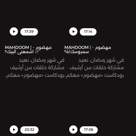
17:39
17:14
MAHDOOM | مهضوم -
MAHDOOM | مهضوم -
سمبوسك/ة؟
اشمعنى البيك؟ 🍗
في شهر رمضان، نعيد
في شهر رمضان، نعيد
مشاركة حلقات من أرشيف
مشاركة حلقات من أرشيف
بودكاست «مهضوم» معكم..
بودكاست «مهضوم» معكم..
وكل عام وأنتم بخير!
وكل عام وأنتم بخير!
20:32
17:06