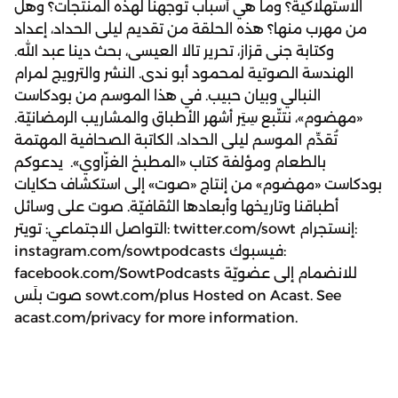
الاستهلاكية؟ وما هي أسباب توجهنا لهذه المنتجات؟ وهل
من مهرب منها؟ هذه الحلقة من تقديم ليلى الحداد، إعداد
وكتابة جنى قزاز، تحرير تالا العيسى، بحث دينا عبد الله.
الهندسة الصوتية لمحمود أبو ندى. النشر والترويج لمرام
النبالي وبيان حبيب. في هذا الموسم من بودكاست
«مهضوم»، نتتّبع سِيَر أشهر الأطباق والمشاريب الرمضانيّة.
تُقدِّم الموسم ليلى الحداد، الكاتبة الصحافية المهتمة
بالطعام ومؤلفة كتاب «المطبخ الغزّاوي». يدعوكم
بودكاست «مهضوم» من إنتاج «صوت» إلى استكشاف حكايات
أطباقنا وتاريخها وأبعادها الثقافيّة. صوت على وسائل
التواصل الاجتماعي: تويتر: twitter.com/sowt إنستجرام:
instagram.com/sowtpodcasts فيسبوك:
facebook.com/SowtPodcasts للانضمام إلى عضويّة
صوت بلَس sowt.com/plus Hosted on Acast. See
acast.com/privacy for more information.