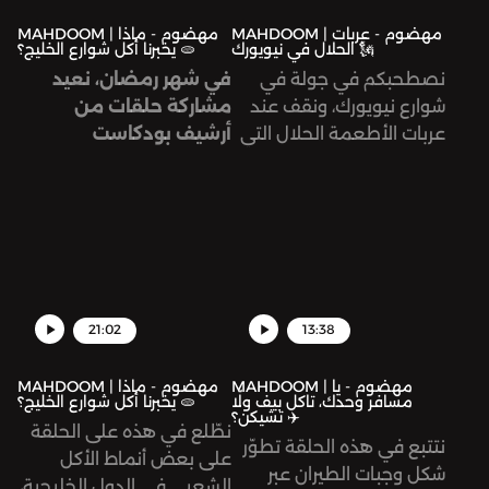
MAHDOOM | مهضوم - عربات
MAHDOOM | مهضوم - ماذا
الحلال في نيويورك 🗽
يخبرنا أكل شوارع الخليج؟ 🫓
نصطحبكم في جولة في
في شهر رمضان، نعيد
شوارع نيويورك، ونقف عند
مشاركة حلقات من
عربات الأطعمة الحلال التي
أرشيف بودكاست
ساهم في تشكيل ثقافتها
«مهضوم» معكم.. وكل
أبناء الجالية المصريّة. لمَ
عام وأنتم بخير!
يتزايد الإقبال عليها بعيدًا عن
الدافع الديني، في مدينة
تحوي خيارات أكل عالميّة لا
تعد ولا تحصى؟
21:02
13:38
هذه الحلقة من تقديم
وإنتاج جنى قزّاز، وبحث أويس
MAHDOOM | مهضوم - يا
MAHDOOM | مهضوم - ماذا
مسافر وحدك، تاكل بيف ولّا
يخبرنا أكل شوارع الخليج؟ 🫓
أبو زيد، وتحرير رنا داود.
تشيكن؟ ✈️
نطّلع في هذه على الحلقة
الهندسة الصوتية لتيسير
نتتبع في هذه الحلقة تطوّر
على بعض أنماط الأكل
قبّاني.
شكل وجبات الطيران عبر
الشعبي في الدول الخليجية،