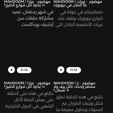
MAHDOOM | مهضوم - عربات
MAHDOOM | مهضوم - ماذا
الحلال في نيويورك 🗽
يخبرنا أكل شوارع الخليج؟ 🫓
نصطحبكم في جولة في
في شهر رمضان، نعيد
شوارع نيويورك، ونقف عند
مشاركة حلقات من
عربات الأطعمة الحلال التي
أرشيف بودكاست
ساهم في تشكيل ثقافتها
«مهضوم» معكم.. وكل
أبناء الجالية المصريّة. لمَ
عام وأنتم بخير!
يتزايد الإقبال عليها بعيدًا عن
الدافع الديني، في مدينة
تحوي خيارات أكل عالميّة لا
تعد ولا تحصى؟
21:02
13:38
هذه الحلقة من تقديم
وإنتاج جنى قزّاز، وبحث أويس
MAHDOOM | مهضوم - يا
MAHDOOM | مهضوم - ماذا
مسافر وحدك، تاكل بيف ولّا
يخبرنا أكل شوارع الخليج؟ 🫓
أبو زيد، وتحرير رنا داود.
تشيكن؟ ✈️
نطّلع في هذه على الحلقة
الهندسة الصوتية لتيسير
نتتبع في هذه الحلقة تطوّر
على بعض أنماط الأكل
قبّاني.
شكل وجبات الطيران عبر
الشعبي في الدول الخليجية،
السنوات ونحاول معرفة ما
ونتحدّث عن تأثّرها بالثقافة
شكر خاص لكل من ساعد