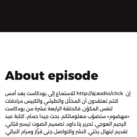
About episode
للاستماع إلى بودكاست بعد أمس http://aj.audio/click إن
كنتم تعتقدون أن المخلّل والطرشي والكبيس مرادفات
لنفس المكوّن، فالحلقة الرابعة عشرة من بودكاست
«مهضوم» ستصوّب معلوماتكم. بحث جيدا حمام، كتابة عبد
الرحيم العوجي، تحرير رنا داود، تصميم الصوت تيسير قبّاني،
تقديم ابتهال بختي. النشر والتواصل جنى قزّاز ومرام النبالي.