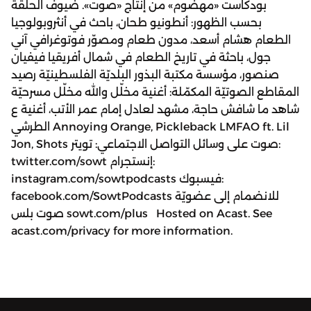
بودكاست «مهضوم» من إنتاج «صوت». ضيوف الحلقة
بحسب الظهور: أنطونيو طحان، باحث في أنثروبولوجيا
الطعام هشام أسعد، مدون طعام ومصوّر فوتوغرافي آني
جول، باحثة في تاريخ الطعام في شمال أفريقيا فيفيان
صنصور، مؤسسة مكتبة البذور البلديّة الفلسطينيّة رصيد
المقاطع الصوتيّة المكمّلة: أغنية مخلّل والله مخلّل مسرحيّة
شاهد ما شافش حاجة، مشهد لعادل إمام عمر الأتب، أغنية ع
الطرشي Annoying Orange, Pickleback LMFAO ft. Lil
Jon, Shots صوت على وسائل التواصل الاجتماعي: تويتر:
twitter.com/sowt إنستجرام:
instagram.com/sowtpodcasts فيسبوك:
facebook.com/SowtPodcasts للانضمام إلى عضويّة
صوت بلس sowt.com/plus Hosted on Acast. See
acast.com/privacy for more information.