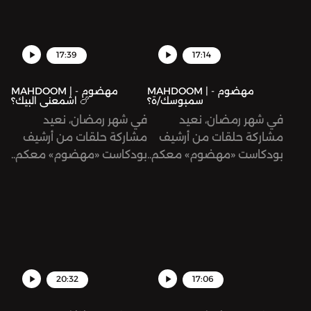
17:39
17:14
MAHDOOM | مهضوم -
MAHDOOM | مهضوم -
سمبوسك/ة؟
اشمعنى البيك؟ 🍗
في شهر رمضان، نعيد
في شهر رمضان، نعيد
مشاركة حلقات من أرشيف
مشاركة حلقات من أرشيف
بودكاست «مهضوم» معكم..
بودكاست «مهضوم» معكم..
وكل عام وأنتم بخير!
وكل عام وأنتم بخير!
20:32
17:06