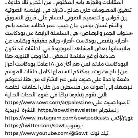
المقابلات وأنجزها ياسر المختوم .. من التحرير تالا حلاوة ..
تدقيق المعلومات حنين صالح .. شارك في الهندسة الصوتية
يزن قواس والتصميم الصوتي لحسام علي. فريق التسويق
والنشر غسان يونس، بيان حبيب، عمر خطاب، محمد ياسر.
«سنوات الجمر والرصاص» هي السلسلة الرابعة من بودكاست
«أحراز». يتقصى بودكاست «أحراز» جرائم حقيقية ويكشف عن
ملابساتها. بعض المشاهد الموجودة في الحلقات قد تكون
صادمة أو غير ملائمة للبعض .. لذا وجب التنويه. هذا
البودكاست ملائم لمن هم أكثر من ١٨ عامـًا. بودكاست أحراز
من إنتاج «صوت». يمكنكم الاستماع لكامل حلقات الموسم
دفعة واحدة على صوت بلس عبر الاشتراك من هنا. ندعوكم
للإصغاء إلى أصوات من فلسطين من خلال الحلقات الخاصة
التي نقوم بنشرها تباعًا في ضوء الأحداث الحالية:
https://www.sowt.com/ar/palestine تابعوا صوت على:
النشرة البريدية: https://sow.tl/newsletter إنستجرام:
https://www.instagram.com/sowtpodcasts تويتر/إكس:
https://twitter.com/sowt يوتيوب:
https://www.youtube.com/@Sowt تيك توك: