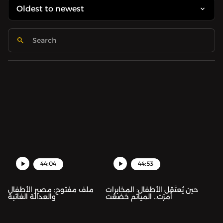
44:04
44:53
حين يُعتَقل الأطفال: المخابرات
ملف مفتوح: مصير الأطفال
أمرَت.. المياتم خضعَت
والعدالة الغائبة