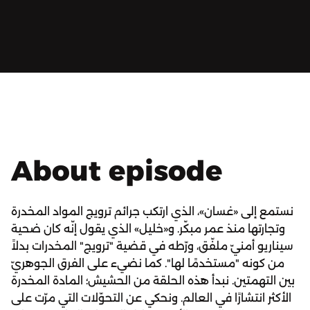
About episode
نستمع إلى «غسان»، الذي ارتكب جرائم ترويج المواد المخدرة
وتجارتها منذ عمر مبكّر. و«خليل» الذي يقول إنّه كان ضحية
سيناريو أمنيّ ملفّق، ورّطه في قضية "ترويج" المخدرات بدلاً
من كونه "مستخدمًا لها". كما نضيء على الفرق الجوهريّ
بين التهمتين. نبدأ هذه الحلقة من الحشيش؛ المادة المخدرة
الأكثر انتشارًا في العالم. ونحكي عن التحوّلات التي مرّت على