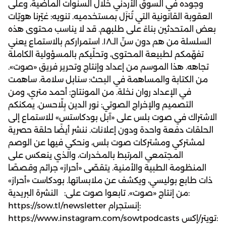
وجوده في السوق الأردني خلال السنوات الماضية، وعلى
العقوبة القانونية التي تُنزَل بمستخدميه. تنويه: غيّرنا هويّات
بعض المتحدثين بناءً على طلبهم. قد لا يناسب محتوى هذه
السلسلة من هم دون سنّ الـ١٨. استمراركم بالاستماع يعني
تفهّمكم لطبيعة المحتوى، وتحلّيكم بالمسؤولية الكاملة
تجاهه. هذا الموسم من إعداد وإنتاج وتحرير فريق «صوت».
من الكتابة والمساهمة في البحث: سنابل سلامة. ساهمت
في الإعداد روان نخلة. من المونتاج: أحمد متري، ومن
التصميم والإخراج الصوتي: نور الدين بِلّاحسن. يمكنكم
الاشتراك في صوت بلس على «آبل بودكاستس» للاستماع إلى
الحلقات دفعة واحدة ودون إعلانات. ننشر أيضًا حلقة حصرية
لمشتركي ومشتركات صوت بلس، ونحكي فيها عن الوصم
المجتمعي المرتبط بالمخدرات، والذي ينعكس على
المنظومة الطبية والأمنية. يتقصّى «أحراز» جرائم وقصصًا
ذات طابع بوليسي، ويكشف عن ملابساتها. بودكاست «أحراز»
من إنتاج «صوت». تابعوا صوت على: النشرة البريدية:
https://sow.tl/newsletter إنستجرام:
https://www.instagram.com/sowtpodcasts تويتر/إكس: