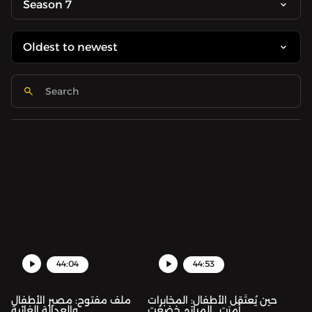
Season 7
44:04
44:53
حين يُعتَقل الأطفال: المخابرات
ملف مفتوح: مصير الأطفال
أمرَت.. المياتم خضعَت
والعدالة الغائبة