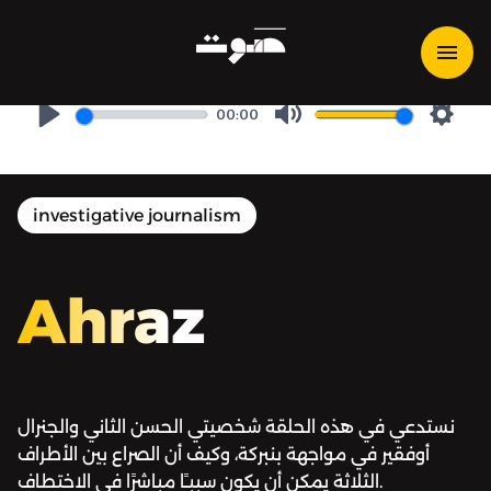
Ahraz | أحراز - سيناريو اختطاف
بأيادٍ وطنية
00:00
Play
Mute
Setti
investigative journalism
Ahraz
نستدعي في هذه الحلقة شخصيتي الحسن الثاني والجنرال
أوفقير في مواجهة بنبركة، وكيف أن الصراع بين الأطراف
الثلاثة يمكن أن يكون سببـًا مباشرًا في الاختطاف.