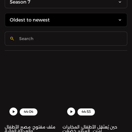
Season 7
44:04
44:53
حين يُعتَقل الأطفال: المخابرات
ملف مفتوح: مصير الأطفال
أمرَت.. المياتم خضعَت
والعدالة الغائبة