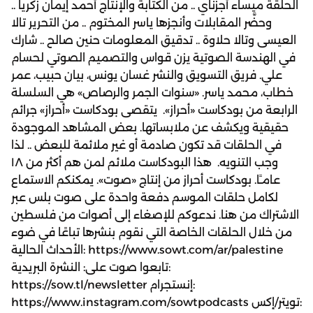
الحلقة ميساء أجزناي .. من الكتابة والإنتاج أحمد إيمان زكريا ..
وحضَّر المقابلات وأنجزها ياسر المختوم .. من التحرير تالا
العيسى وتالا حلاوة .. تدقيق المعلومات حنين صالح .. شارك
في الهندسة الصوتية يزن قواس والتصميم الصوتي لحسام
علي. فريق التسويق والنشر غسان يونس، بيان حبيب، عمر
خطاب، محمد ياسر. «سنوات الجمر والرصاص» هي السلسلة
الرابعة من بودكاست «أحراز». يتقصى بودكاست «أحراز» جرائم
حقيقية ويكشف عن ملابساتها. بعض المشاهد الموجودة
في الحلقات قد تكون صادمة أو غير ملائمة للبعض .. لذا
وجب التنويه. هذا البودكاست ملائم لمن هم أكثر من ١٨
عامـًا. بودكاست أحراز من إنتاج «صوت». يمكنكم الاستماع
لكامل حلقات الموسم دفعة واحدة على صوت بلس عبر
الاشتراك من هنا. ندعوكم للإصغاء إلى أصوات من فلسطين
من خلال الحلقات الخاصة التي نقوم بنشرها تباعًا في ضوء
الأحداث الحالية: https://www.sowt.com/ar/palestine
تابعوا صوت على: النشرة البريدية:
https://sow.tl/newsletter إنستجرام:
https://www.instagram.com/sowtpodcasts تويتر/إكس: