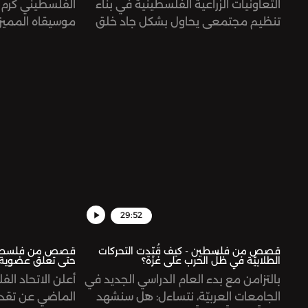
التعاونيات الزراعية الفلسطينية في بناء
الفلسطيني كرم 
تنظيم مجتمعي يحاول بشكل جاد خلق
موسيقاه المميزة
مبادرات تسعى للانفكاك الاقتصادي عن
الفنان في النضا
الاحتلال ومحاربة الاستيطان واستعادة
ونطرح جملة من 
السيادة على الغذاء.
الفنية التي شهد
الإبادة المستمر
قطاع غزة.
29:52
قصص من فلسطين - كيف قُيّدت التحركات
قصص من فلسطين -
الطلابيّة في ظلِّ الحرب على غزة؟
حتى تعلق عضوية إ
بالتزامن مع بدء العام الدراسي الجديد في
أعلن الاتحاد الف
الجامعات العربيّة، نتساءل: هل سنشهد
الماضي عن تقد