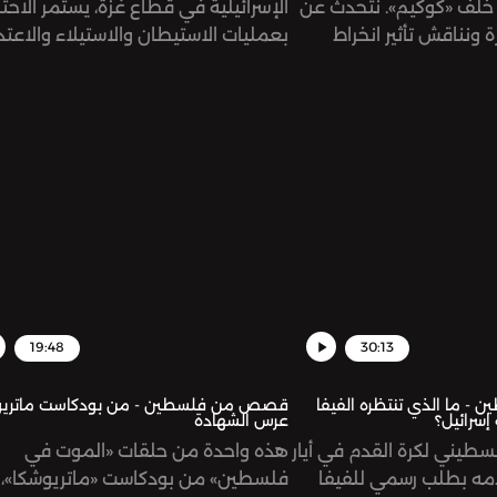
خلف «كوكيم». نتحدث عن
الإسرائيلية في قطاع غزة، يستمر الاحت
 ونناقش تأثير انخراط
بعمليات الاستيطان والاستيلاء والاعتد
لات السياسية والوطنية،
على الأراضي والممتلكات الفلسطينية
التساؤلات حول الحالة
الضفة الغربية والقدس، ولكن بوتيرة أس
ناها مؤخراً في ظل حرب
ة منذ أكثر من عام على
19:48
30:13
 ما الذي تنتظره الفيفا
قصص من فلسطين - من بودكاست ماتريو
سرائيل؟
عرس الشهادة
لسطيني لكرة القدم في أيار
هذه واحدة من حلقات «الموت في
مه بطلب رسمي للفيفا
فلسطين» من بودكاست «ماتريوشكا»،