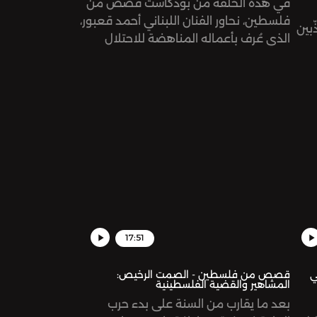
في هذه الحلقة من بودكاست قصص من
فلسطين، نحاور الفنان اللبناني أحمد قعبور،
ّبين
الذي عُرف بأعماله المناهضة للاحتلال
الصهيوني، والداعية للتمسك بالأرض ودعم
صمود أصحابها.
17:51
ي
قصص من فلسطين - الصمت الرخيص:
المشاهير والقضية الفلسطينية
بعد ما يقارب من السنة على بدء حرب