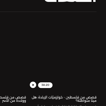
38:20
قصص من فلسطين - خوارزميّات الإبادة: هل
قصص من فلسطين - 
ميتا متواطئة؟
وولادة من الأسر