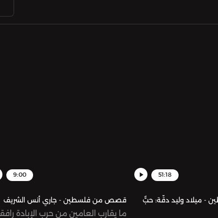
9:00
51:18
ميلاد وليد دقّة: حبٌّ
قصص من فلسطين - جاري أنس الشريف
ما يقارب العامين من حرب الإبادة رافقن