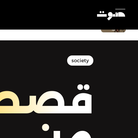
قصص من فلسطين - وحدنا ننعى طلابَنا
الشهداء
Settings
society
قصص
من