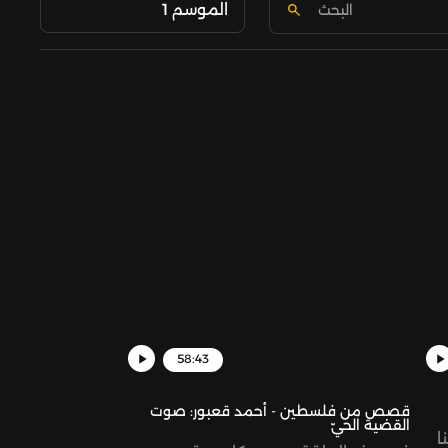
الموسم 1
58:43
قصص من فلسطين - أحمد قعبور: صوت
القضية الحيّ
ا