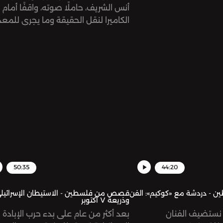
أنس الشريف، حاملًا صوته، واقفًا أمام
الكاميرا لنقل الحقيقة وما يجري للمعذ
في غزّة.
50:35
44:20
 دردشة مع «كوكيم»: الفن
قصص من فلسطين - الاستيطان الإسرائيل
وذريعة ٧ أكتوبر
نستضيف الفنان
بعد أكثر من عام على بدء حرب الإبادة