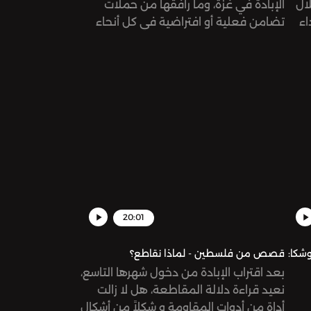
لال
الإبادة في غزة، وما رافقها من حملات
اء
تضامن فعلية أو افتراضية في كل أنحاء
 في
العالم، نسأل عن أثر التضامن العربي، ودور
رع!
المشاهير في سياق هذا التضامن.
20:01
شكا:
قصص من فلسطين - لماذا نقاطع؟
بعد اقتراب الإبادة من دخول شهرها التاسع،
نعيد قراءة دلالة المقاطعة، هل لا زالت
أداة من أدوات المقاومة و شكلاً من أشكال