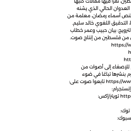
 نقرأ فيها مقالات كتبها
العدوان الحالي الذي يشنه
 النص أسماء رمضان، معلمة من
يا، التدقيق اللغوي خالد سليم.
لترويج: بيان حبيب وعمر خطاب
ن فلسطين من إنتاج صوت.
https://www
h
ht
https://twitter ندعوكم للإصغاء إلى أصوات من
 بنشرها تباعًا في ضوء
الأحداث الحالية: https://www.sowt.com/ar/palestine تابعوا صوت على:
شرة البريدية: https://sow.tl/newsletter إنستجرام:
https://www.instagram.com/sowtpodcasts تويتر/إكس:
https://ww تيك توك:
https://tiktok.com فيسبوك: