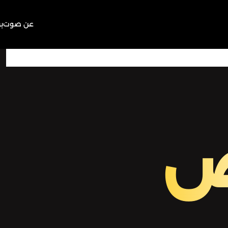
عن صوت
ب
00:00
Play
Mute