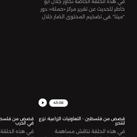
في هذه الحلقة الخاصّة نحاور جلال أبو
خاطر للحديث عن تقرير مركز «حملة»: دور
"ميتا" .في تضخيم المحتوى الضار خلال
الإبادة الجماعية في غزة
43:08
قصص من فلسطين - التعاونيات الزراعية: نزرع
قصص من فلسطين -
لنتحرر
في الحرب
في هذه الحلقة نناقش مساهمة
في هذه الحلقة 