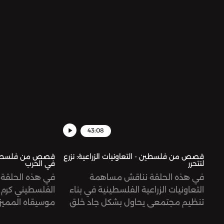
الإبادة الجماعية في غزة
43:08
قصص من فلسطين - التعاونيات الزراعية: نزرع
قصص من فلسطين -
لنتحرر
في الحرب
في هذه الحلقة نناقش مساهمة
في هذه الحلقة 
التعاونيات الزراعية الفلسطينية في بناء
الفلسطيني كرم 
تنظيم مجتمعي يحاول بشكل جاد خلق
موسيقاه المميزة
مبادرات تسعى للانفكاك الاقتصادي عن
الفنان في النضا