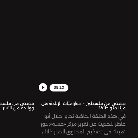
38:20
قصص من فلسطين - خوارزميّات الإبادة: هل
قصص من فلسطين - 
ميتا متواطئة؟
وولادة من الأسر
في هذه الحلقة الخاصّة نحاور جلال أبو
خاطر للحديث عن تقرير مركز «حملة»: دور
"ميتا" .في تضخيم المحتوى الضار خلال