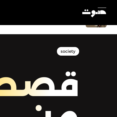
قصص من فلسطين - من بودكاست
ماتريوشكا: عرس الشهادة
Settings
society
قصص
من