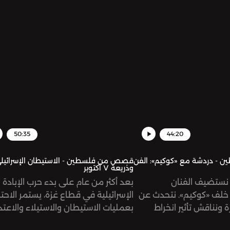
50:35
44:20
 دردشة مع «كوكيم»: الفن
قصص من فلسطين - الاستيطان الإسرائيل
وذريعة ٧ أكتوبر
نستضيف الفنان
بعد أكثر من عام على بدء حرب الإبادة
خلف «كوكيم». نتحدث عن
الإسرائيلية في قطاع غزة، يستمر الاحت
 ونناقش تأثير انخراط
بعمليات الاستيطان والاستيلاء والاعتد
لات السياسية والوطنية،
على الأراضي والممتلكات الفلسطينية