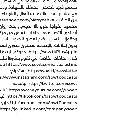
هذه واحدة من حلقات «الموت في فلسطين» 
نستمع فيها لقصص الاحتفاء بالشهادة، ومشاع
مع مشاعر الفخر والتضحية لأهالي الشهداء ا
محمود الخواجا، تحرير تالا العيسى. بحث: رو
أبو ندى. أُنتجت هذه الحلقات بتعاون من مرك
وحقوق الإنسان. انضم لعضوية صوت بلس لت
بدون إعلانات، بالإضافة لمحتوى حصري للمش
tps://sow.tl/PlusApple
خلال الحلقات الخاصة التي نقوم بنشرها تباعً
lestine
https://sow.tl/newsletter إنستجرام:
https://twitter.com/sowt يوتيوب:
w.youtube.com/@Sowt
/@sowtpodcasts
facebook.com/SowtPodcasts لينكد إن: