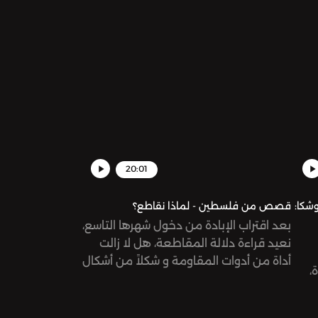
رع!
المشاهير في سياق هذا التضامن.
20:01
شكا:
قصص من فلسطين - لماذا نقاطع؟
بعد اقتراب الإبادة من دخول شهرها التاسع،
نعيد قراءة دلالة المقاطعة، هل لا زالت
أداة من أدوات المقاومة و شكلاً من أشكال
،
الرفض الذي تستدعيه أخلاقيتنا وإنسانيتنا؟،
في هذا الحلقة نعود لجذور المقاطعة من
ء