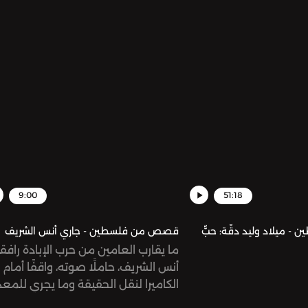
9:00
51:18
ميلاد وليد دقّة: حبٌّ
قصص من فلسطين - جاري أنس الشريف
ما يقارب العامين من حرب الإبادة رافقن
أنس الشريف، حاملًا صوته، واقفًا أمام
الكاميرا لنقل الحقيقة وما يجري للمعذ
في غزّة.