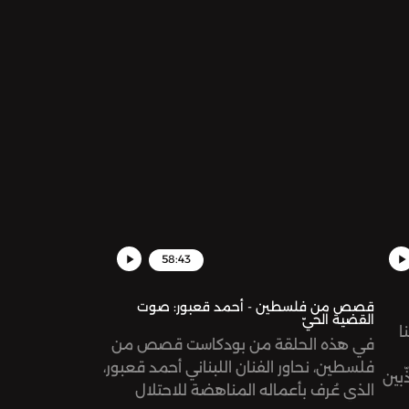
58:43
قصص من فلسطين - أحمد قعبور: صوت
القضية الحيّ
ا
في هذه الحلقة من بودكاست قصص من
فلسطين، نحاور الفنان اللبناني أحمد قعبور،
ّبين
الذي عُرف بأعماله المناهضة للاحتلال