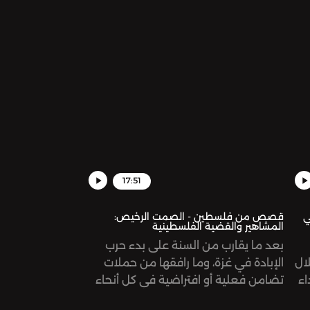
الصهيوني، والداعية للتمسك بالأرض ودعم
صمود أصحابها.
17:51
ي
قصص من فلسطين - الصمت الرخيص:
المشاهير والقضية الفلسطينية
بعد ما يقارب من السنة على بدء حرب
لال
الإبادة في غزة، وما رافقها من حملات
اء
تضامن فعلية أو افتراضية في كل أنحاء
 في
العالم، نسأل عن أثر التضامن العربي، ودور