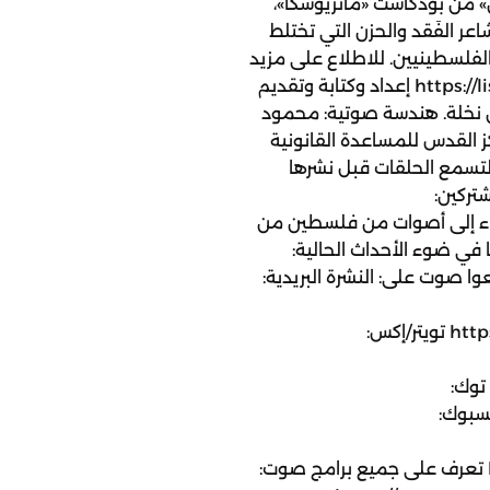
من بودكاست «ماتريوشكا»،
ر الفَقد والحزن التي تختلط
لفلسطينيين. للاطلاع على مزيد
من الحلقات: https://listen.sowt.com/Matryoshka إعداد وكتابة وتقديم
ان نخلة. هندسة صوتية: محمود
ز القدس للمساعدة القانونية
سمع الحلقات قبل نشرها
تركين:
ht ندعوكم للإصغاء إلى أصوات من فلسطين من
ا في ضوء الأحداث الحالية:
https://www.sowt.com/ar/pa تابعوا صوت على: النشرة البريدية:
https://www.instagram.com/sowtpodcasts تويتر/إكس:
https://ww تيك توك:
https://tiktok.com فيسبوك:
https://jo.linkedin.com/company/sowt تعرف على جميع برامج صوت: