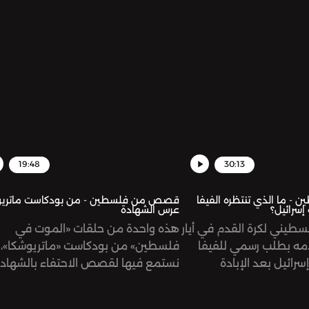
التساؤلات حول الحالة
الضفة الغربية والقدس، ولكن بوتيرة أس
ناها مؤخراً في ظل حرب
ة منذ أكثر من عام على
19:48
30:13
 ما الذي تنتظره الفيفا
قصص من فلسطين - من بودكاست ماتريو
سرائيل؟
عرس الشهادة
لسطيني لكرة القدم في أيار
هذه واحدة من حلقات «الموت في
مه بطلب رسمي للفيفا
فلسطين» من بودكاست «ماتريوشكا»،
رائيل بعد الإبادة
نستمع فيها لقصص الاحتفاء بالشهادة
لمدنيين الفلسطينيين
ومشاعر الفَقد والحزن التي تختلط مع
اضيين بشكل خاص وتدمير
مشاعر الفخر والتضحية لأهالي الشهدا