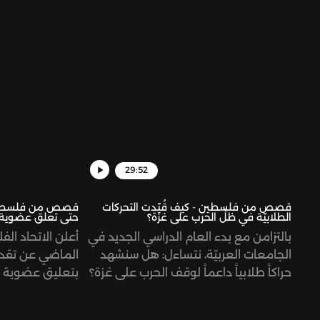
الاحتلال ومحاربة الاستيطان واستعادة
ونطرح جملة من 
السيادة على الغذاء.
الفنية التي شهد
الإبادة المستمر
قطاع غزة.
29:52
قصص من فلسطين - كيف قُيّدت التحركات
قصص من فلسطين -
الطلابيّة في ظلِّ الحرب على غزة؟
حتى تعلق عضوية إ
بالتزامن مع بدء العام الدراسي الجديد في
أعلن الاتحاد الف
الجامعات العربيّة، نتساءل: هل سنشهد
الماضي عن تقد
حراكاً طلابياً داعماً لوقف الحرب على غزة؟
بتعليق عضوية إس
المستمرة بحق ا
بشكل عام والري