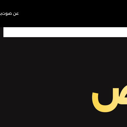
عن صوت
ب
00:00
Play
Mute