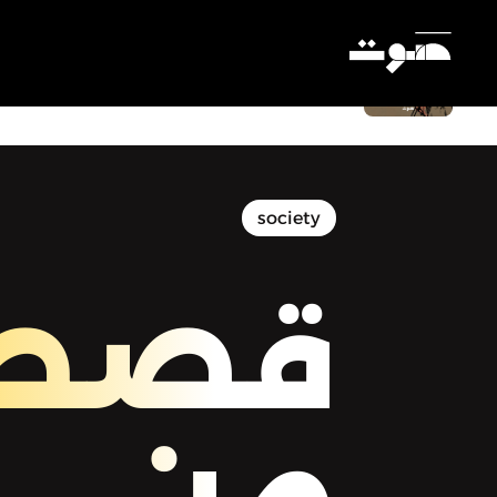
قصص من فلسطين - المدرسة بيتنا الثاني
والوحيد حرفيًّا
Settings
society
قصص
من