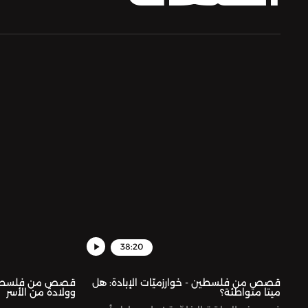
38:20
قصص من فلسطين - خوارزميّات الإبادة: هل
قصص من فلسطين - 
ميتا متواطئة؟
وولادة من الأسر