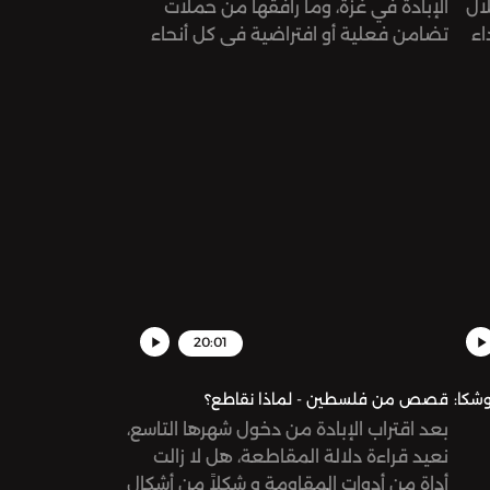
لال
الإبادة في غزة، وما رافقها من حملات
اء
تضامن فعلية أو افتراضية في كل أنحاء
 في
العالم، نسأل عن أثر التضامن العربي، ودور
رع!
المشاهير في سياق هذا التضامن.
20:01
شكا:
قصص من فلسطين - لماذا نقاطع؟
بعد اقتراب الإبادة من دخول شهرها التاسع،
نعيد قراءة دلالة المقاطعة، هل لا زالت
أداة من أدوات المقاومة و شكلاً من أشكال