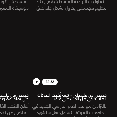
التعاونيات الزراعية الفلسطينية في بناء
الفلسطيني كرم 
تنظيم مجتمعي يحاول بشكل جاد خلق
موسيقاه المميزة
مبادرات تسعى للانفكاك الاقتصادي عن
الفنان في النضا
الاحتلال ومحاربة الاستيطان واستعادة
ونطرح جملة من 
السيادة على الغذاء.
الفنية التي شهد
الإبادة المستمر
قطاع غزة.
29:52
قصص من فلسطين - كيف قُيّدت التحركات
قصص من فلسطين -
الطلابيّة في ظلِّ الحرب على غزة؟
حتى تعلق عضوية إ
بالتزامن مع بدء العام الدراسي الجديد في
أعلن الاتحاد الف
الجامعات العربيّة، نتساءل: هل سنشهد
الماضي عن تقد