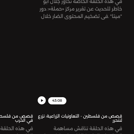
في هذه الحلقة الخاصّة نحاور جلال أبو
خاطر للحديث عن تقرير مركز «حملة»: دور
"ميتا" .في تضخيم المحتوى الضار خلال
الإبادة الجماعية في غزة
43:08
قصص من فلسطين - التعاونيات الزراعية: نزرع
قصص من فلسطين -
لنتحرر
في الحرب
في هذه الحلقة نناقش مساهمة
في هذه الحلقة 