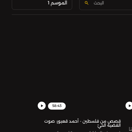
الموسم 1
58:43
قصص من فلسطين - أحمد قعبور: صوت
القضية الحيّ
ا