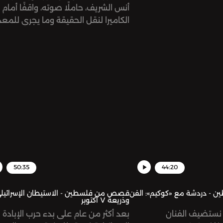
أنس الشريف، حاملًا صوته، واقفًا أمام
الكاميرا لنقل الحقيقة وما يجري للمعذ
في غزّة.
50:35
44:20
 دردشة مع «كوكيم»: الفن
قصص من فلسطين - الاستيطان الإسرائيل
وذريعة ٧ أكتوبر
نستضيف الفنان
بعد أكثر من عام على بدء حرب الإبادة