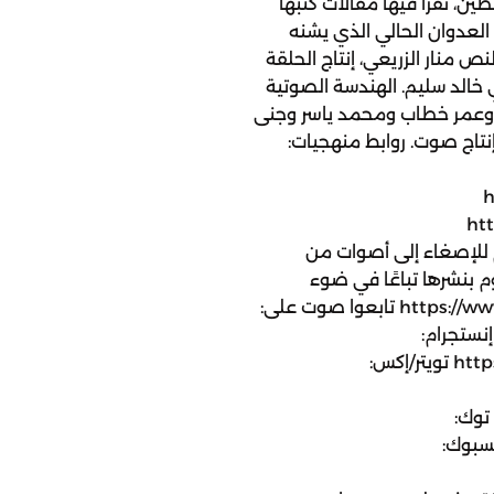
 نقرأ فيها مقالات كتبها
العدوان الحالي الذي يشنه
ص منار الزريعي، إنتاج الحلقة
ي خالد سليم. الهندسة الصوتية
يب وعمر خطاب ومحمد ياسر وجنى
ج صوت. روابط منهجيات:
h
ht
https://twitter ندعوكم للإصغاء إلى أصوات من
 بنشرها تباعًا في ضوء
الأحداث الحالية: https://www.sowt.com/ar/palestine تابعوا صوت على:
شرة البريدية: https://sow.tl/newsletter إنستجرام:
https://www.instagram.com/sowtpodcasts تويتر/إكس:
https://ww تيك توك:
https://tiktok.com فيسبوك: