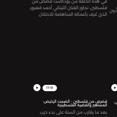
في هذه الحلقة من بودكاست قصص من
فلسطين، نحاور الفنان اللبناني أحمد قعبور،
ّبين
الذي عُرف بأعماله المناهضة للاحتلال
الصهيوني، والداعية للتمسك بالأرض ودعم
صمود أصحابها.
17:51
ي
قصص من فلسطين - الصمت الرخيص:
المشاهير والقضية الفلسطينية
بعد ما يقارب من السنة على بدء حرب