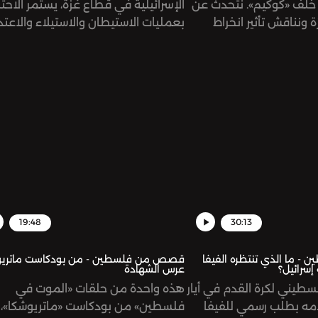
خلف «كوكيم». نتحدث عن
الإسرائيلية في قطاع غزة، يستمر الاحت
 ونناقش تأثير انخراط
بعمليات الاستيطان والاستيلاء والاعتد
لات السياسية والوطنية،
على الأراضي والممتلكات الفلسطينية
التساؤلات حول الحالة
الضفة الغربية والقدس، ولكن بوتيرة أس
ناها مؤخراً في ظل حرب
ة منذ أكثر من عام على
19:48
30:13
 ما الذي تنتظره الفيفا
قصص من فلسطين - من بودكاست ماتريو
سرائيل؟
عرس الشهادة
لسطيني لكرة القدم في أيار
هذه واحدة من حلقات «الموت في
مه بطلب رسمي للفيفا
فلسطين» من بودكاست «ماتريوشكا»،