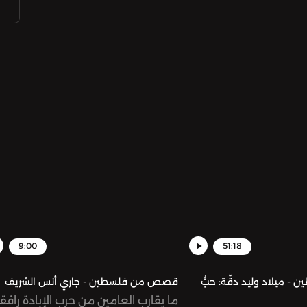
9:00
51:18
ميلاد وليد دقّة: حبٌّ
قصص من فلسطين - جاري أنس الشريف
ما يقارب العامين من حرب الإبادة رافقن