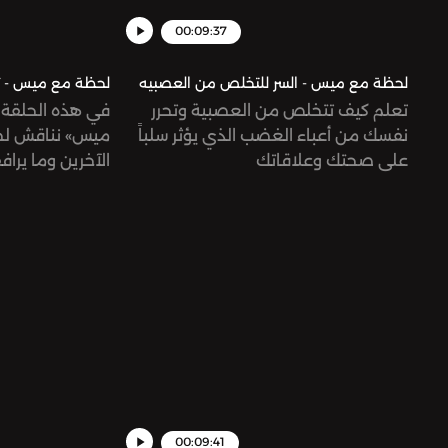
00:09:37
لحظة مع ميس - السر للتخلص من العصبيه
لحظة مع ميس - ث
تعلم كيف تتخلص من العصبية وتحرر
في هذه الحلقة
نفسك من أعباء الغضب الذي يؤثر سلباً
ميس» نناقش لح
على صحتك وعلاقاتك
الآخرين وما يرا
الحقيقة
00:09:41