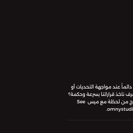
Th كلمة نسمعها دائماً عند مواجهة التحديات أو
ف ناخذ قراراتنا بسرعة وحكمة؟
تابعوا قصة اليوم وحكمة اليوم بحلقة. جديدج من لحظة مع ميس See
omnystudio