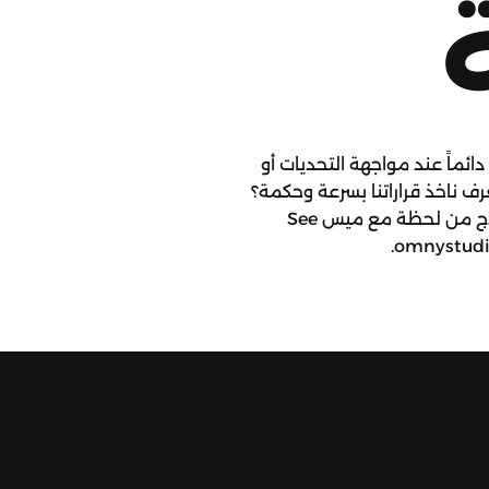
Th كلمة نسمعها دائماً عند مواجهة التحديات أو
ف ناخذ قراراتنا بسرعة وحكمة؟
تابعوا قصة اليوم وحكمة اليوم بحلقة. جديدج من لحظة مع ميس See
omnystudio