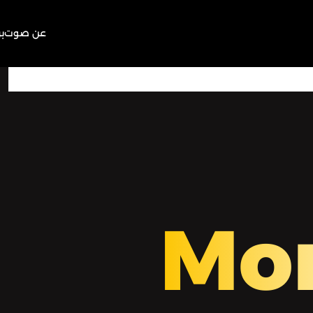
عن صوت
ب
10:06
Play
Mute
Mo