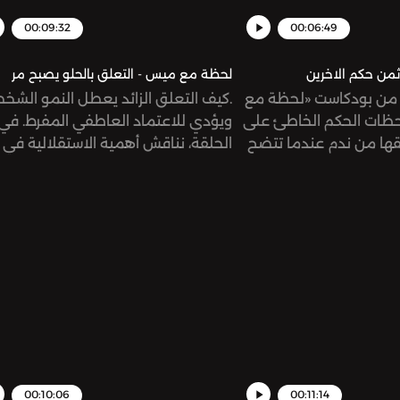
00:09:32
00:06:49
من حكم الاخرين
لحظة مع ميس - التعلق بالحلو يصبح مر
 من بودكاست «لحظة مع
.كيف التعلق الزائد يعطل النمو الش
ظات الحكم الخاطئ على
ويؤدي للاعتماد العاطفي المفرط. في
فقها من ندم عندما تتضح
الحلقة، نناقش أهمية الاستقلالية في
العلاقات
00:10:06
00:11:14