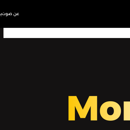
عن صوت
ب
11:19
Play
Mute
Mo