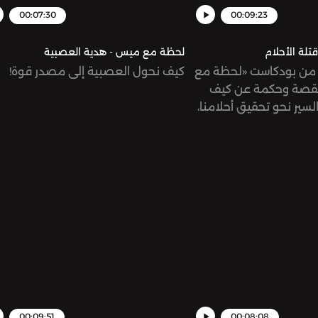
00:07:30
00:09:23
لة الأحلام
لحظة مع ميس - هدية العصبية
 من بودكاست «لحظة مع
كيف نحول العصبية إلى مصدر قوة!
قصة وحكمة عن كيف
سير نحو تحقيق أحلامنا،
طين!
00:09:51
00:08:08