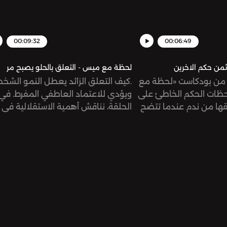
00:09:32
00:06:49
من حكم الاخرين
لحظة مع ميس - التعلق بالحلو يصبح مر
 من بودكاست «لحظة مع
.كيف التعلق الزائد يعطل النمو الش
ظات الحكم الخاطئ على
ويؤدي للاعتماد العاطفي المفرط. في
فقها من ندم عندما تتضح
الحلقة، نناقش أهمية الاستقلالية في
العلاقات