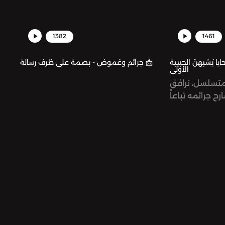
1382
1461
 يُشبهنَ الحبيبة
جرائم وغموض - بصمة على ظرف رسالة 📩
الأولى
متسلسل، نرافق