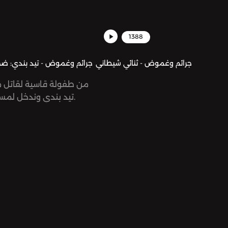
1388
جرائم وغموض - ثنائي شيطاني
جرائم وغموض - تيد بندي: ضحايا
من طفولة قاسية لقاتل 
تيد بندي وندخل لمسارح جرائمه تباعاً.