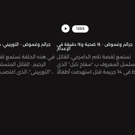
1265
جرائم وغموض - ١٤ ضحية و١٤ دقيقة في
جرائم وغموض - التوربيني: 
الإعدام
نستمع لقصة ناصر الدامرجي، القاتل
في هذه الحلقة نستمع لق
سلسل المعروف ب "سفاح نابل” الذي
الرحيم ، القاتل المت
تورط في 14 جريمة قتل استهدفت أطفالاً
التوربيني"، الذي اغتصب و
في عدة مناطق في تونس.
عن 32 طفلاً وشابًا 
عدة مواقع في مصر.