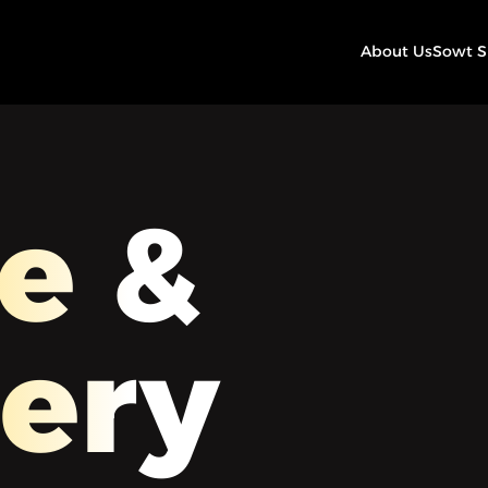
About Us
Sowt 
e &
ery