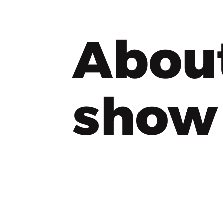
Abou
show