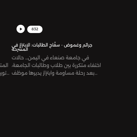
832
جرائم وغموض - سفّاح الطالبات: الابتزاز في
المشرحة
في جامعة صنعاء في اليمن... حالات
اختفاء متكررة بين طلاب وطالبات الجامعة،
المت
بعد رحلة مساومة وابتزاز يديرها موظف
في المشرحة!