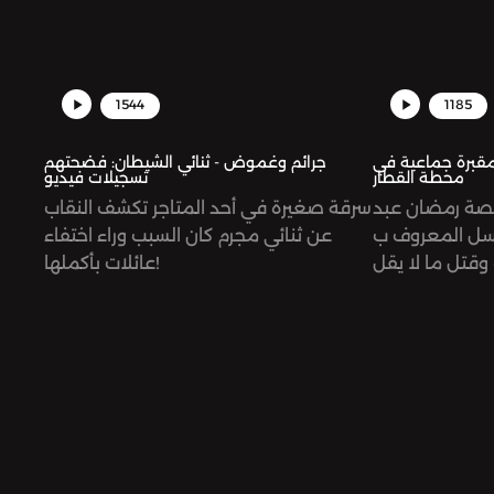
1544
1185
مقبرة جماعية في
جرائم وغموض - ثنائي الشيطان: فضحتهم
محطة القطار
تسجيلات فيديو
صة رمضان عبد
سرقة صغيرة في أحد المتاجر تكشف النقاب
سلسل المعروف ب
عن ثنائي مجرم كان السبب وراء اختفاء
"قتل ما لا يقل
عائلات بأكملها!
خلال سبع سنوات في