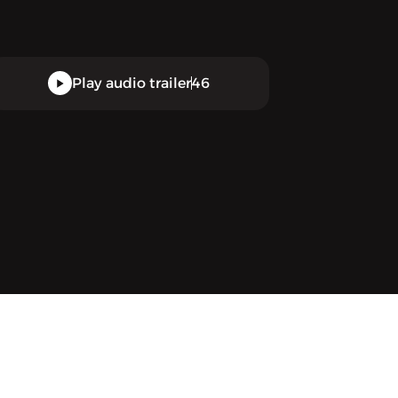
Play audio trailer
46