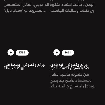
اليمن... حالات اختفاء متكررة
الدامرجي، القاتل المتسلسل
بين طلاب وطالبات الجامعة،
المعروف ب "سفاح نابل”
بعد رحلة مساومة وابتزاز
الذي تورط في 14 جريمة
يديرها موظف في المشرحة!
قتل استهدفت أطفالاً في
عدة مناطق في تونس.
1382
1461
جرائم وغموض - تيد بندي:
جرائم وغموض - بصمة على
ضحايا يُشبهنَ الحبيبة الأولى
ظرف رسالة 📩
من طفولة قاسية لقاتل
متسلسل، نرافق تيد بندي
وندخل لمسارح جرائمه تباعاً.