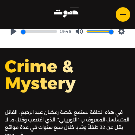
جرائم وغموض - التوربيني: مقبرة
جماعية في محطة القطار
19:45
Play
Mute
Setti
Crime &
Mystery
في هذه الحلقة نستمع لقصة رمضان عبد الرحيم ، القاتل
المتسلسل المعروف ب "التوربيني"، الذي اغتصب وقتل ما لا
يقل عن 32 طفلاً وشابًا خلال سبع سنوات في عدة مواقع
في مصر.