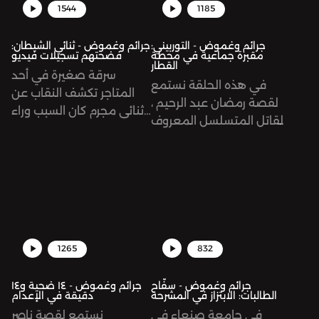
1544
1185
جرائم وغموض - التوربيني:
جرائم وغموض - ثنائي الشيطان:
مقبرة جماعية في محطة
فضحتهم تسجيلات فيديو
القطار
سرقة صغيرة في أحد
في هذه الحلقة نستمع
المتاجر تكشف النقاب عن
لقصة رمضان عبد الرحيم ،
ثنائي مجرم كان السبب وراء
القاتل المتسلسل المعروف
اختفاء عائلات بأكملها!
ب "التوربيني"، الذي اغتصب
وقتل ما لا يقل عن 32 طفلاً
وشابًا خلال سبع سنوات في
عدة مواقع في مصر.
1265
832
جرائم وغموض - سفّاح
جرائم وغموض - ١٤ ضحية و١٤
الطالبات: الابتزاز في المشرحة
دقيقة في الإعدام
في جامعة صنعاء في
نستمع لقصة ناصر