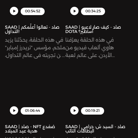
00:54:52
00:34:25
SAAD | صاد - كيف صار لاعبو
SAAD | صاد - تعالوا أعلّمكم
DOTA أساطير؟
التداول!
في هذه الحلقة يعرّفنا
في هذه الحلقة، يحدّثنا يزيد
هاوي ألعاب فيديو من
ملحم، مؤسس "تريدرز إمباير"
الأردن، على عالم لعبة
عن تجربته في عالم التداول،
القتال الشهيرة «دوتا». لماذا
وبنائه مجتمعًا من
تحقّق اللعبة كلّ هذا
المتداولين. من أين نبدأ؟
الصخب؟ وكيف يجني
وكيف نفرّق بين الحقيقة
لاعبوها أرباحًا بمئات آلاف
والاستغلال؟
الدولارات؟
01:06:44
00:19:21
SAAD | صاد - السيد ش: حرامي
SAAD | صاد - NFT ضفدع
البطاقات التائب
هدية عيد الميلاد