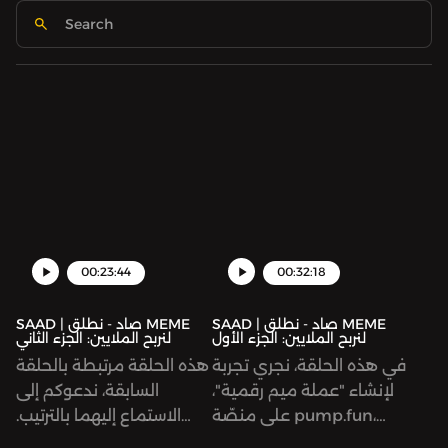
00:23:44
00:32:18
SAAD | صاد - نطلق MEME
SAAD | صاد - نطلق MEME
لنربح الملايين: الجزء الأول
لنربح الملايين: الجزء الثاني
في هذه الحلقة، نجري تجربة
هذه الحلقة مرتبطة بالحلقة
لإنشاء "عملة ميم رقمية"،
السابقة، ندعوكم إلى
على منصّة pump.fun،
الاستماع إليهما بالترتيب.
لطرحها وهي مساحة
نستكمل تجربة إطلاق