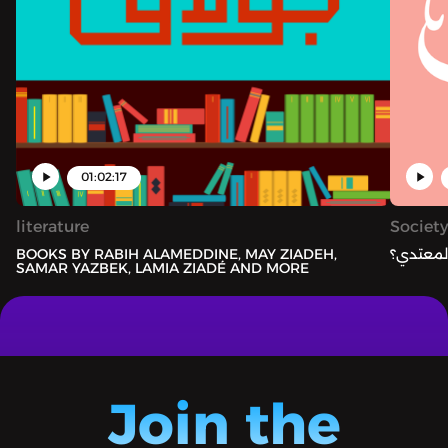
01:02:17
literature
Society
لمعتدي؟
BOOKS BY RABIH ALAMEDDINE, MAY ZIADEH,
SAMAR YAZBEK, LAMIA ZIADÉ AND MORE
Join the