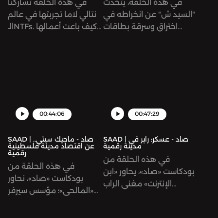
في هذه الحلقة، يتحدث
في هذه الحلقة تشاركنا
"السيد ش" عن انخراطه في
نتالي لاما تجربتها في عالم
اختراق وسرقة بطاقات
الـNTFs. كيف باعت أعمالها
ائتمانية على الإنترنت، وهو
الفنيّة بصيغة NFT، وكيف
نشاط غير قانوني يقول إنّه
حقّقت ربحًا بالاستثمار في
منتشر في الأردن.
ضفدع؟
00:44:06
00:47:29
SAAD | صاد - عسكر: رابر في
SAAD | صاد - ماجيك سيتي..
مدينة رقمية
عن اقتصاد مدينة فلسطينية
رقمية
في هذه الحلقة من
في هذه الحلقة من
بودكاست «صاد»، يحاور «ابن
بودكاست «صاد»، نحاور
الإنترنت» مغني الراب
«المالحي»؛ مؤسس سيرفر
«عسكر» الذي يؤلف أغاني
«ماجيك سيتي» والقائم
راب بمقابل مادي؛ ليس في
عليه. ونسأله: لماذا صمّمت