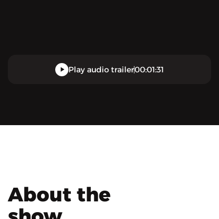
Play audio trailer
00:01:31
About the
show