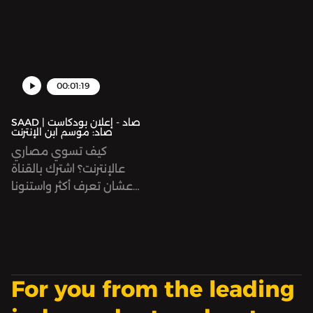
العالم الحقيقي وحسب،
مدينة فلسطينية افتراضية
وإنما في سيرفر "ماجيك
على الإنترنت؟ وكيف تدير
سيتي"؛ المدينة الفلسطينية
اقتصادها؟
الافتراضية في لعبة "جي تي
إيه".
00:01:19
SAAD | صاد - إعلان بودكاست
صاد: موسم ابن الإنترنت
كيف تسوي مصاري
عالإنترنت؟ اشترك بالقناة
عشان تعرف أكثر واستنونا
في الموسم الأول قريبًا 💵
Hosted on Acast. See
acast.com/privacy for
more information.
For you from the leading