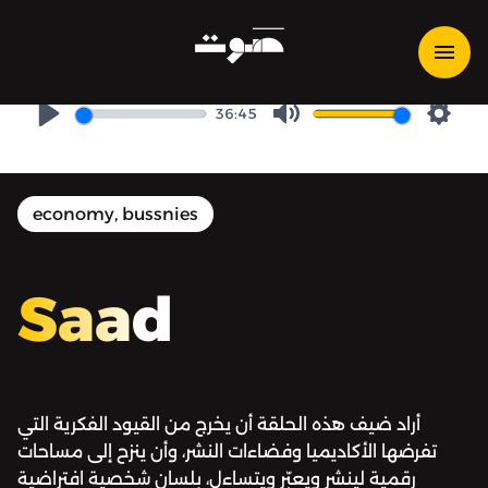
Saad | صاد - «الرعب» ينشر
ويتساءل من وراء لثام
36:45
Play
Mute
Setti
economy, bussnies
Saad
أراد ضيف هذه الحلقة أن يخرج من القيود الفكرية التي
تفرضها الأكاديميا وفضاءات النشر، وأن ينزح إلى مساحات
رقمية لينشر ويعبّر ويتساءل، بلسان شخصية افتراضية