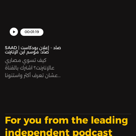
مدينة فلسطينية افتراضية
وإنما في سيرفر "ماجيك
على الإنترنت؟ وكيف تدير
سيتي"؛ المدينة الفلسطينية
اقتصادها؟
الافتراضية في لعبة "جي تي
إيه".
00:01:19
SAAD | صاد - إعلان بودكاست
صاد: موسم ابن الإنترنت
كيف تسوي مصاري
عالإنترنت؟ اشترك بالقناة
عشان تعرف أكثر واستنونا
في الموسم الأول قريبًا 💵
Hosted on Acast. See
acast.com/privacy for
more information.
For you from the leading
independent podcast