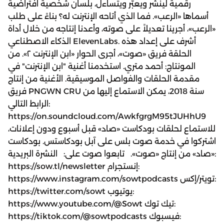
رقمية لينشر ويعبّر ويتساءل، بلسان شخصية افتراضية
أسماها «الرعب». فما الذي أتاحه الإنترنت له؟ بناءً على طلب
«الرعب»، أجرينا تعديلاً على صوته، وأعدنا إنتاجه من خلال أداة
الذكاء الاصطناعي ElevenLabs. أشرف على إعداد هذه
الحلقة فريق «صوت»، أجرى الحوار «ابن الإنترنت ٢». من
المونتاج: أحمد متري. استخدمنا أغنية "ابن الإنترنت" في
مقدمة الحلقات والفواصل الموسيقية. الأغنية من إنتاج
فريق PNGWN CRU سنة 2018، يمكن الاستماع إليها من
الرابط التالي:
https://on.soundcloud.com/AwkfgrgM95tJUHhU9
للاستماع لحلقات بودكاست «صاد» قبل أسبوع ودون إعلانات،
اشتركوا في خدمة صوت بلس على آبل بودكاستس. بودكاست
«صاد» من إنتاج «صوت». تابعوا صوت على: النشرة البريدية:
https://sow.tl/newsletter إنستجرام:
https://www.instagram.com/sowtpodcasts تويتر/إكس:
https://twitter.com/sowt يوتيوب:
https://www.youtube.com/@Sowt تيك توك:
https://tiktok.com/@sowtpodcasts فيسبوك: