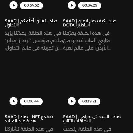
00:54:52
00:34:25
SAAD | صاد - كيف صار لاعبو
SAAD | صاد - تعالوا أعلّمكم
DOTA أساطير؟
التداول!
في هذه الحلقة يعرّفنا
في هذه الحلقة، يحدّثنا يزيد
هاوي ألعاب فيديو من
ملحم، مؤسس "تريدرز إمباير"
الأردن، على عالم لعبة
عن تجربته في عالم التداول،
القتال الشهيرة «دوتا». لماذا
وبنائه مجتمعًا من
تحقّق اللعبة كلّ هذا
المتداولين. من أين نبدأ؟
الصخب؟ وكيف يجني
وكيف نفرّق بين الحقيقة
لاعبوها أرباحًا بمئات آلاف
والاستغلال؟
الدولارات؟
01:06:44
00:19:21
SAAD | صاد - السيد ش: حرامي
SAAD | صاد - NFT ضفدع
البطاقات التائب
هدية عيد الميلاد
في هذه الحلقة، يتحدث
في هذه الحلقة تشاركنا