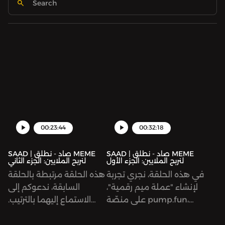
00:23:44
00:32:18
SAAD | صاد - نطلق MEME
SAAD | صاد - نطلق MEME
لنربح الملايين: الجزء الأول
لنربح الملايين: الجزء الثاني
في هذه الحلقة، نجري تجربة
هذه الحلقة مرتبطة بالحلقة
لإنشاء "عملة ميم رقمية"،
السابقة، ندعوكم إلى
على منصّة pump.fun،
الاستماع إليهما بالترتيب.
لطرحها وهي مساحة
نستكمل تجربة إطلاق
متخصصة في تبادل
"عملة ميم رقمية" تجريبية