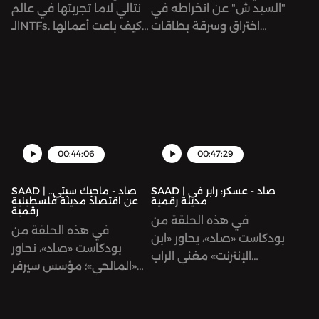
"السيد ش" عن انخراطه في
نتالي لاما تجربتها في عالم
اختراق وسرقة بطاقات
الـNTFs. كيف باعت أعمالها
ائتمانية على الإنترنت، وهو
الفنيّة بصيغة NFT، وكيف
نشاط غير قانوني يقول إنّه
حقّقت ربحًا بالاستثمار في
منتشر في الأردن.
ضفدع؟
00:44:06
00:47:29
SAAD | صاد - عسكر: رابر في
SAAD | صاد - ماجيك سيتي..
مدينة رقمية
عن اقتصاد مدينة فلسطينية
رقمية
في هذه الحلقة من
في هذه الحلقة من
بودكاست «صاد»، يحاور «ابن
بودكاست «صاد»، نحاور
الإنترنت» مغني الراب
«المالحي»؛ مؤسس سيرفر
«عسكر» الذي يؤلف أغاني
«ماجيك سيتي» والقائم
راب بمقابل مادي؛ ليس في
عليه. ونسأله: لماذا صمّمت
العالم الحقيقي وحسب،