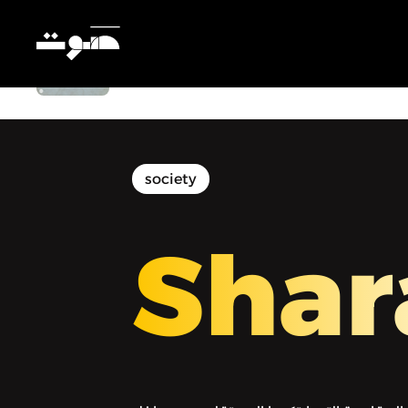
Sharayet | شرايط - وراء الشمس: المقاومة
من داخل أسوار السجن
society
Shar