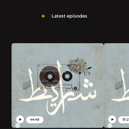
Latest episodes
44:48
51: