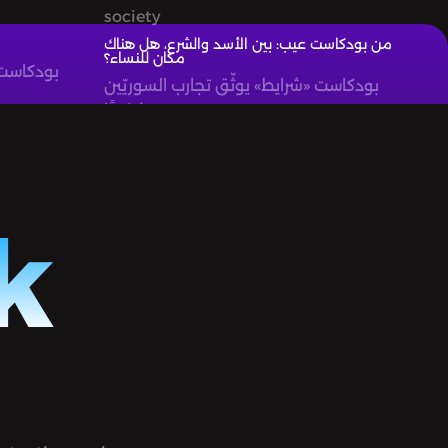
society
من بودكاست عيب: بين الأسد والشرع، هل هناك
مكان للنساء؟
بودكاست 
بودكاست «شرايط» يوثّق تجارب السوريّين
شفويًّا.
k