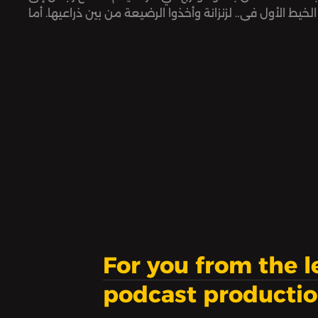
الخيط الأول في
الزنزانة وأخذوا الرضيعة من بين ذراعيها. أما
اء جريمة الفصل
هديل.. فقد أمضت عشرة أعوام وهي
 جهاز المخابرات
تخوض معركة لاستعادة ولديها من قرى
السورية.
الأطفال SOS في سوريا.
For you from the 
podcast producti