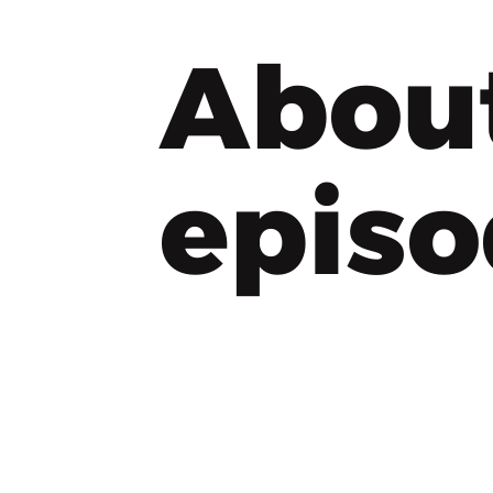
Abou
epis