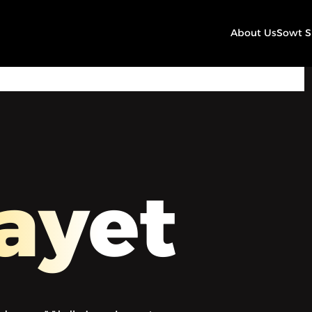
About Us
Sowt 
00:00
Play
Mute
Settings
ayet