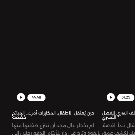
44:48
51:25
لملف السري للفصل
حين يُعتَقل الأطفال: المخابرات أمرت.. المياتم
القسري
خضعت
ال تبدأ القصة.
لم يخطر ببال مجد أن تنتزع طفلتها منها
آباء تكشف عمق
بالقوة وتزج في دار للأيتام، اندفع رجلان إلى