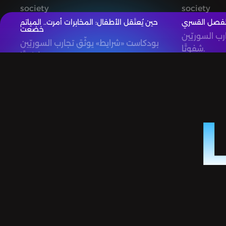
society
society
للفصل القسري
حين يُعتَقل الأطفال: المخابرات أمرت.. المياتم
خضعت
ب السوريّين
بودكاست «شرايط» يوثّق تجارب السوريّين
شفويًّا.
شفويًّا.