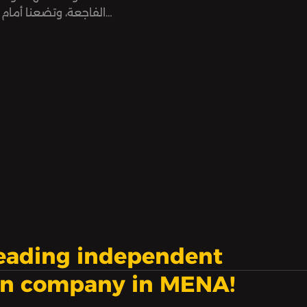
الفاجعة، وتضعنا أمام 
رحلة البحث عن الحقيقة ور
القسري التي نفذتها أفرع
leading independent
on company in MENA!