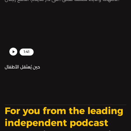
الفاجعة، وتضعنا أمام الخيط
إلى الزنزانة وأخذوا الرضيعة
الأول في رحلة البحث عن
من بين ذراعيها. أما هديل..
الحقيقة وراء جريمة الفصل
فقد أمضت عشرة أعوام
القسري التي نفذتها أفرع
وهي تخوض معركة
جهاز المخابرات السورية.
لاستعادة ولديها من قرى
الأطفال SOS في سوريا.
1:41
حين يُعتَقل الأطفال
For you from the leading
independent podcast