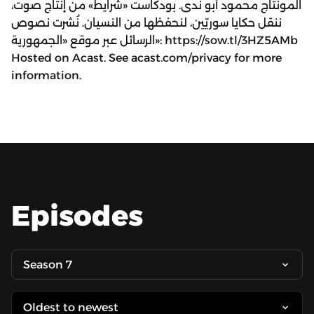
المونتاج محمود أبو ندى. بودكاست «شرايط» من إنتاج صوت،
ننقل حكايا سوريّين، لنحفظها من النسيان. نُشرت نصوص
الرسائل عبر موقع «الجمهورية»: https://sow.tl/3HZ5AMb
Hosted on Acast. See acast.com/privacy for more
information.
Episodes
Season 7