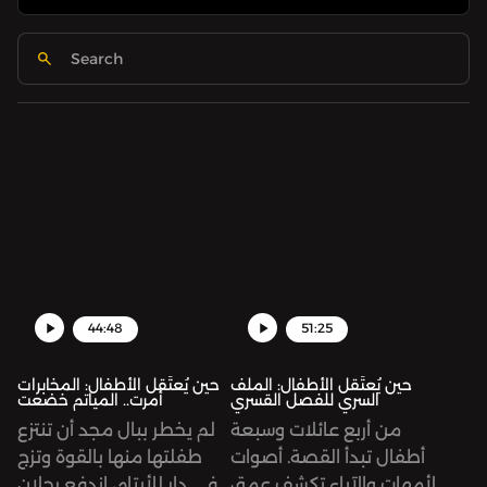
44:48
51:25
حين يُعتَقل الأطفال: الملف
حين يُعتَقل الأطفال: المخابرات
السري للفصل القسري
أمرت.. المياتم خضعت
من أربع عائلات وسبعة
لم يخطر ببال مجد أن تنتزع
أطفال تبدأ القصة. أصوات
طفلتها منها بالقوة وتزج
الأمهات والآباء تكشف عمق
في دار للأيتام، اندفع رجلان