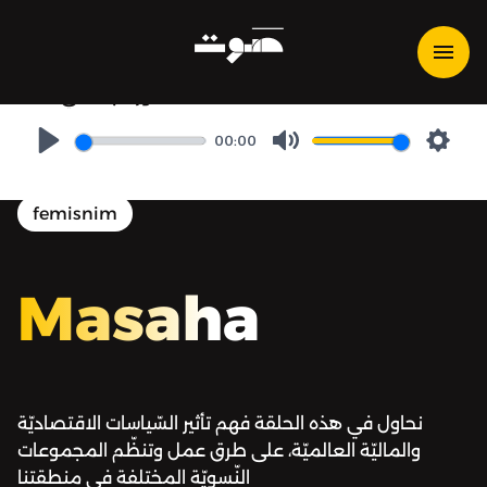
Masaha | مساحة - استراتيجيّة
صندوق النقد الدولي لتعميم
المنظور الجنساني
00:00
Play
Mute
Setti
femisnim
Masaha
نحاول في هذه الحلقة فهم تأثير السّياسات الاقتصاديّة
والماليّة العالميّة، على طرق عمل وتنظّم المجموعات
النّسويّة المختلفة في منطقتنا