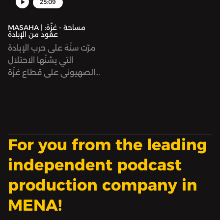
25:09
MASAHA | مساحة - غزّة:
عقود من الإبادة
مرّت سنّة على حرب الإبادة
التي يشنّها الاحتلال
الصهيوني على قطاع غزّة
بدءًا من ٧ أكتوبر/تشرين
الأوّل ٢٠٢٣. يشهد سكّان غزّة
من جميع الفئات أقصى
وأشنع الانتهاكات التي
تصنّف كجرائم حرب.
For you from the leading
independent podcast
production company in
MENA!