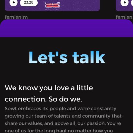
23:28
femisnim
femis
ب والحرية
في حق اليمن، كل الأطراف مذنبة
"Masaha" [Arabic for Space], provides a
"Masaha
platform for activists to discuss social
platfor
and economic issues from a feminist
and ec
Let's talk
perspective.Available only in Arabic.
perspec
We know you love a little
connection. So do we.
Sowt embraces its people and we’re constantly
growing our team of talents and community that
share our values, and above all, our passion. You’re
one of us for the long haul no matter how you