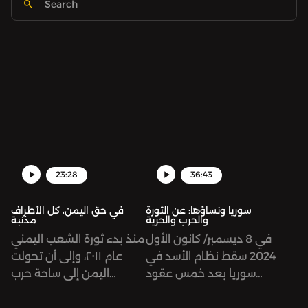
23:28
36:43
سوريا ونساؤها: عن الثورة
في حق اليمن، كل الأطراف
والحرب والحرية
مذنبة
في 8 ديسمبر/ كانون الأول
منذ بدء ثورة الشعب اليمني
2024 سقط نظام الأسد في
عام ٢٠١١، وإلى أن تحولت
سوريا بعد خمس عقود
اليمن إلى ساحة حرب
ونصف من حكم الأب وابنه
إقليمية عام ٢٠١٥، يعاني
بقبضة من حديد، وبعد 13
اليمنيون من أوضاع إنسانية