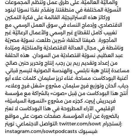
والماليّة العالميّة، على طرق عمل وتنظّم المجموعات
النّسويّة المختلفة في منطقتنا، ونقدّم نقدًا نسويًا لبنود
وركائز هذه الاستراتيجيّة، القائمة على فكرة التمكين
الاقتصادي، وإدماج النساء في سوق العمل الرسمي، مع
تغييب كامل للقطاع غير الرسمي والأعمال الرعائيّة غير
المأجورة. ضيفتا الحلقة: شيرين طلعت، نسويّة مصريّة
وناشطة في مجال العدالة الاقتصاديّة والمناخيّة، وميّادة
عبد العظيم، نسويّة اقتصاديّة من السودان. هذه الحلقة
من إعداد وتقديم ريم بن رجب، إنتاج وتحرير حنين صالح،
مساعدة إنتاج هبة نابلسي، والهندسة الصوتية لتيسير قباني.
أغنية البودكاست: مساحة، غناء تريز سليمان، كلمات علاء أبو
دياب، ألحان وتوزيع فرج سليمان، مشروع «شغل فرج وعلاء».
أُنتج هذا البودكاست من قِبل «صوت» بالشراكة مع مؤسسة
فريدريش إيبرت، كجزء من مشروع «النسوية السياسيّة»
الإقليمي. الآراء المطروحة في هذا البودكاست لا تعبّر
بالضرورة عن آراء المؤسسة. صفحات صوت على مواقع
التواصل الاجتماعي: تويتر: twitter.com/sowt إنستجرام:
instagram.com/sowtpodcasts فيسبوك: