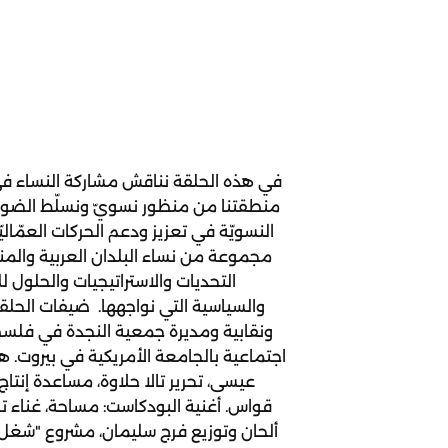
في هذه الحلقة نناقش مشاركة النساء في ال
منطقتنا من منظور نسويّ ونسلّط الضوء 
النسويّة في تعزيز ودعم الحركات العمّا
مجموعة من نساء البلدان العربية وا
التحديات والاستراتيجيات والحلول 
والسياسية التي نواجهها. ضيفات الحلق
ونقابية ومديرة جمعية النجدة في فلسطي
اجتماعية بالجامعة الأمريكية في بيروت. هذ
عيسى، تحرير تالا حلاوة، مساعدة إنتا
قواس. أغنية البودكاست: مساحة، غناء تري
ألحان وتوزيع فرج سليمان، مشروع "شغل 