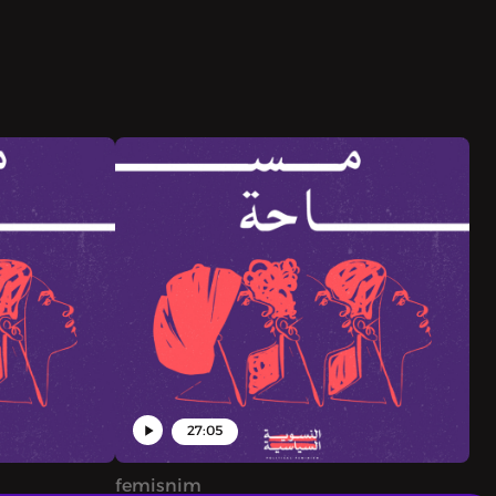
27:05
femisnim