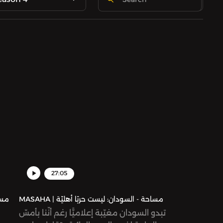
27:05
MASAHA | مساحة - السودان: ليست حربًا أهليّة
تبدو السودان مغيّبة إعلاميًّا رغم أنّنا بأمسّ