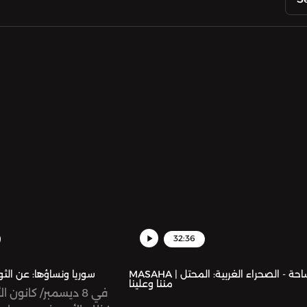
32:36
MASAHA | مساحة - الصحراء الغربية: المحتل
سوريا ونساؤها: عن الثو
مننا وعلينا