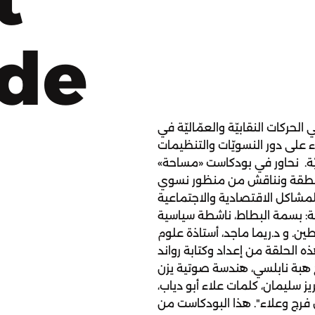
ode
حركات النقابيّة والعمّاليّة في
على دور النسويّات والتنظيمات
ليّة. نحاور في بودكاست «مساحة»
لمنطقة ونناقش من منظور نسوي
للمشاكل الاقتصادية والاجتماعية
ة: بسمة البطاط، ناشطة سياسية
ن. و د.ريما ماجد، أستاذة علوم
ه الحلقة من إعداد وكتابة رواند
ج هبة نابلسي، هندسة صوتية يزن
ز سليمان، كلمات علاء أبو دياب،
فرج وعلاء". هذا البودكاست من