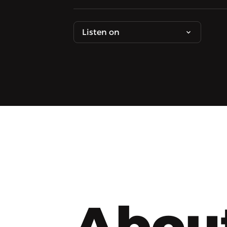
Listen on
Abou