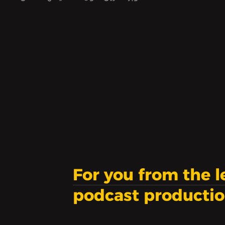
غزّة من جميع الفئات أقصى وأشنع
الانتهاكات التي تصنّف كجرائم حرب.
For you from the 
podcast producti