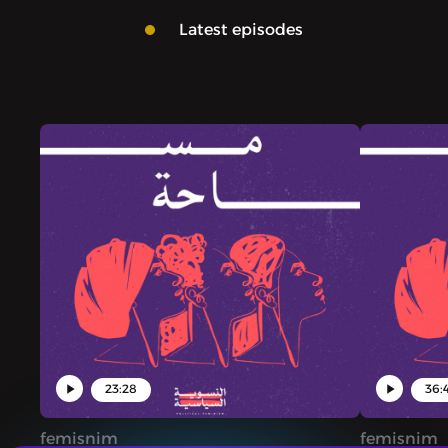
Latest episodes
23:28
36:
femisnim
femisnim