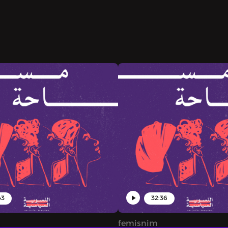
43
32:36
femisnim