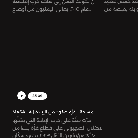
 بعد خمس عقود
أن تحولت اليمن إلى ساحة حرب إقليمية
ابنه بقبضة من
عام ٢٠١٥، يعاني اليمنيون من أوضاع
 عامًا على انطلاق الثورة
إنسانية واقتصادية كارثية ومستمرة. في
م وحوّل الدولة
هذه الحلقة، نناقش تحولات الثورة والحرب
لية، ليدفع أهل
التي أفضت إلى واقع اليمن الحالي، وتأثير
ثمانًا باهظة. في
الحرب التي قادتها أطراف دولية وعربية على
لصراع في سوريا
أهلها، وحجم وتمثلات الانتهاكات الإنسانية
 النساء والفئات
من تجنيد الأطفال في النزاع العسكري، إلى
اجئات واللاجئين
الانتهاكات المختلفة بحق النساء في
 داخل معتقلات
الفضاءات العامة والسجون.
كما نطرح سؤالًا
وي داخل سوريا
وفي الشتات.
25:09
MASAHA | مساحة - غزّة: عقود من الإبادة
مرّت سنّة على حرب الإبادة التي يشنّها
الاحتلال الصهيوني على قطاع غزّة بدءًا من
٧ أكتوبر/تشرين الأوّل ٢٠٢٣. يشهد سكّان