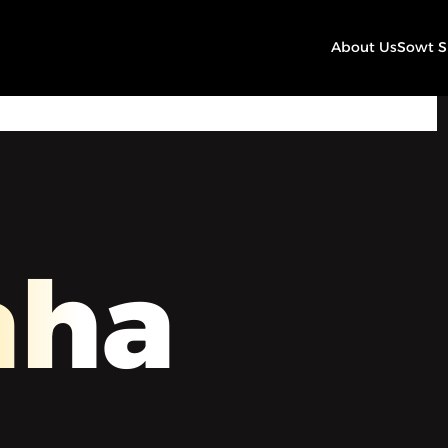
About Us
Sowt 
00:00
Play
Mute
Settings
aha