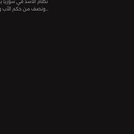
نظام الأسد في سوريا
ونصف من حكم الأب و
حديد، وبعد 13
السورية والتي سرقها النظا
إلى ساحة حرب إقليمية ودو
البلد التواقون للحرية أ
هذه الحلقة، نحلل ا
وتأثيراته المضاعفة على
الهشّة، بما في ذلك الل
والمعارضات والمعارضين
الأسد أو مسالخه البشرية، 
محوريًا حول العمل النس