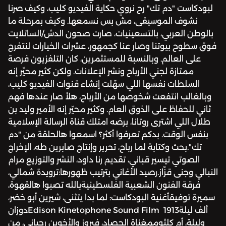
لبودكاست "دم تك" رح نروي حكاية الفيديو كليب، وكيف صرنا
نشوف الموسيقى، مش بس نسمعها. وكيف بمرحلة ما
بالوطن العربي، بالتسعينيات، صارت صحون الدش/الساتلايت
فوق سطوح بيوتنا وصار عنا كجمهور، عشرات الخيارات لنتفرج
على العالم. وبالنسبة للمستثمرين، كان التلفزيون فرصة
ممتازة لجني الأرباح ونشر الإعلانات. ولكن كثير محيِّر إنه
السلطات نفسها اللي سهّلت إنشاء قنوات الفيديو كليب،
وبالغالب انتفعت شخوصها من الأرباح، هلأ صار عندها فهم
ثاني للحفاظ على الذوق العام. وكثير محيّر إنه الأمير وليد بن
طلال اللي اشترى روتانا، برضه امتلك قناة الرسالة الإسلامية
بنفس الوقت. بدكم تعرفوا أكثر؟ اسمعوا هالحلقة من "دم
تك".بحث وكتابة لما رباح، تحرير وإنتاج صابرين طه، الإخراج
الصوتي تيسير قباني، تقديم رنا داود، النشر والتوزيع مرام
النبالي وجنى قزّاز.رصيد الأغاني بترتيب ظهورها:ترويدة شمالي،
فرقة الفنون الشعبية الفلسطينيةبالله تصبوا هالقهوة،
سميرة توفيقأغنية البودكاست: لما بدا يتثنى، شيرين أبو خضر،
دوزانEdison Kinetophone Sound Film 1913ألف ليلة
وليلة، أم كلثوممغناة الحصاد، فيروز والأخوين رحباني، من