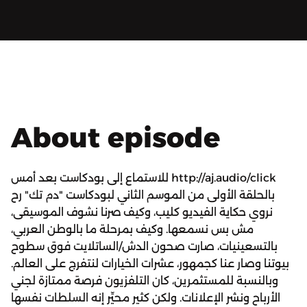
About episode
للاستماع إلى بودكاست بعد أمس http://aj.audio/click
بالحلقة الأولى من الموسم الثاني لبودكاست "دم تك" رح
نروي حكاية الفيديو كليب، وكيف صرنا نشوف الموسيقى،
مش بس نسمعها. وكيف بمرحلة ما بالوطن العربي،
بالتسعينيات، صارت صحون الدش/الساتلايت فوق سطوح
بيوتنا وصار عنا كجمهور، عشرات الخيارات لنتفرج على العالم.
وبالنسبة للمستثمرين، كان التلفزيون فرصة ممتازة لجني
الأرباح ونشر الإعلانات. ولكن كثير محيِّر إنه السلطات نفسها