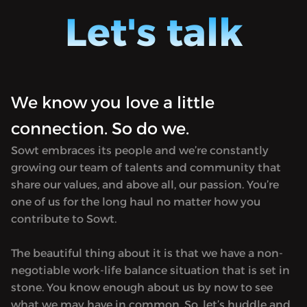
توثيقيّة
للموسيقى بمختلف ألوانها في منطقتنا.
Let's talk
نطقتنا.
يُمكن الاستماع إلى الموسم قبل مواعيد النشر
د النشر
الأصلية عبر الاشتراك في قناة «صوت بلَس»
ت بلَس»
مقابل مبلغ رمزي. يوفّر الاشتراك كذلك فرصة
لك فرصة
الاستماع إلى جميع برامج «صوت» دون
وت» دون
إعلانات. Hosted on Acast. See
We know you love a little
إعلانات. Hosted on Acast. See
acast.com/privacy for more information.
acast.c
connection. So do we.
Sowt embraces its people and we’re constantly
growing our team of talents and community that
share our values, and above all, our passion. You’re
one of us for the long haul no matter how you
contribute to Sowt.
The beautiful thing about it is that we have a non-
negotiable work-life balance situation that is set in
stone. You know enough about us by now to see
what we may have in common. So, let’s huddle and