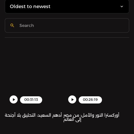
00:31:13
00:26:19
أوركسترا النور والأمل: من مصر
أدهم السعيد: التحليق بلا أجنحة
إلى العالم