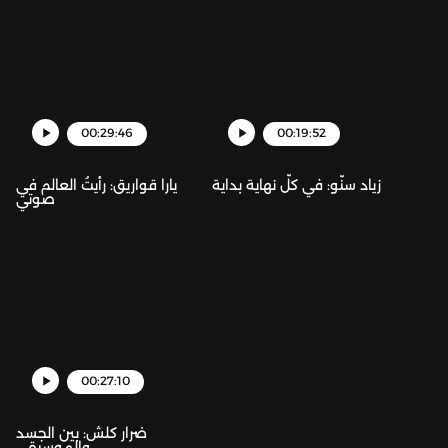
00:29:46
00:19:52
زياد سنّو: في كلّ نهاية بداية
يارا قواريق: رأيتُ العالم في
صوتي
00:27:10
ضرار كلش: بين الجسد
والموسيقى