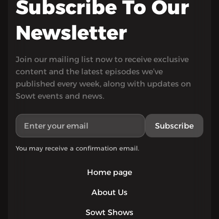
Subscribe To Our
Newsletter
Join our mailing list now to receive exclusive
content and the latest episodes we’ve
published every week, along with updates on
Sowt events and news.
Subscribe
You may receive a confirmation email.
Home page
About Us
Sowt Shows