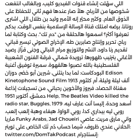
اللي سهّلت إنشاء قنوات الفيديو كليب، وبالغالب انتفعت
شخوصها من الأرباح، هلأ صار عندها فهم ثاني للحفاظ على
الذوق العام. وكثير محيّر إنه الأمير وليد بن طلال اللي اشترى
روتانا، برضه امتلك قناة الرسالة الإسلامية بنفس الوقت. بدكم
تعرفوا أكثر؟ اسمعوا هالحلقة من "دم تك". بحث وكتابة لما
رباح، تحرير وإنتاج صابرين طه، الإخراج الصوتي تيسير قباني،
تقديم رنا داود، النشر والتوزيع مرام النبالي وجنى قزّاز. رصيد
الأغاني بترتيب ظهورها: ترويدة شمالي، فرقة الفنون الشعبية
الفلسطينية بالله تصبوا هالقهوة، سميرة توفيق أغنية
البودكاست: لما بدا يتثنى، شيرين أبو خضر، دوزان Edison
Kinetophone Sound Film 1913 ألف ليلة وليلة، أم كلثوم
مغناة الحصاد، فيروز والأخوين رحباني، من تسجيلات إذاعة
دمشق، أكتوبر 1951 Help, The Beatles Video killed the
radio star, Buggles, 1979 أسعد وحدة، إليسا أنت عارف ليه،
روبي ليه بيداري كدا، روبي الواوا، هيفاء وهبة إلعب إلعب،
ماريا Funky Arabs, Jad Choueiri واني مارق مريت، عاصي
الحلاني عندي ظروف، شيما حساب دُم تَك الخاص على تويتر:
twitter.com/DomTakPodcast إنستاجرام: