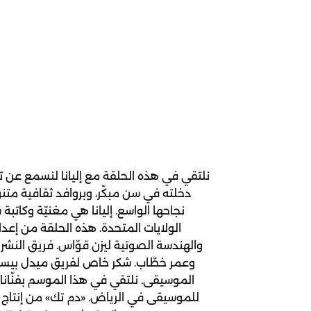
نلتقي في هذه الحلقة مع إليانا لنسمع عن ت
دخلته في سن مبكّر، وبروافد ثقافية متن
نجاحها الواسع. إليانا هي مغنيّة وكاتبة
الولايات المتحدة. هذه الحلقة من إعداد و
والهندسة الصوتية ليزن قوّاس. فريق النشر 
وعمر خطّاب. شكر خاص لفريق ميدل بيست.
الموسيقى. نلتقي في هذا الموسم بفنّان
للموسيقى في الرياض. «دم تك» من إنتاج