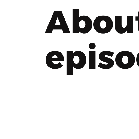
Abou
epis