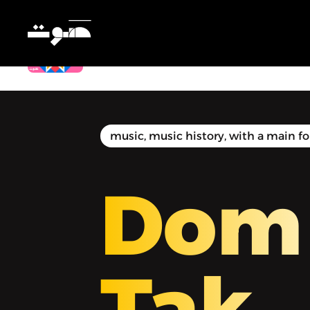
Dom Tak | دُمْ تَكْ - دُم تَك في الرياض:
إليانا
music, music history, with a main f
Dom
Tak