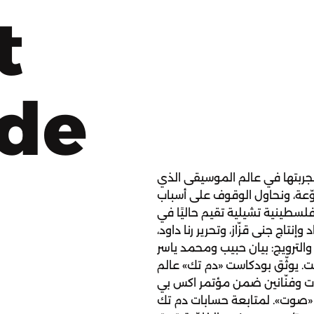
t
ode
جربتها في عالم الموسيقى الذي
وّعة، ونحاول الوقوف على أسباب
 فلسطينية تشيلية تقيم حاليًا في
إنتاج جنى قزّاز، وتحرير رنا داود،
والترويج: بيان حبيب ومحمد ياسر
 يوثّق بودكاست «دم تك» عالم
ات وفنّانين ضمن مؤتمر اكس بي
 «صوت». لمتابعة حسابات دم تك