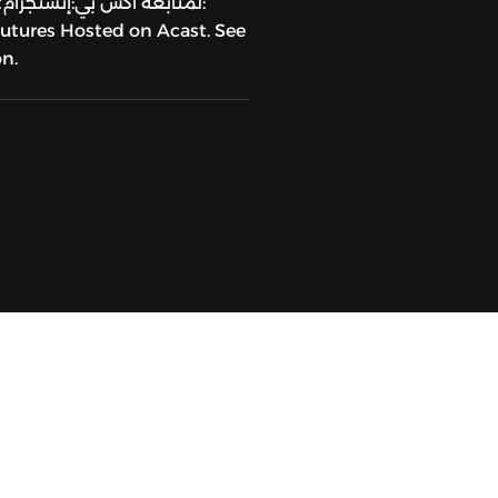
t
tures Hosted on Acast. See
n.