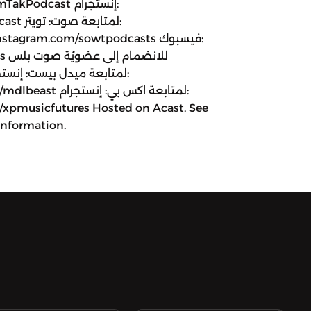
podcast
sts
gram.com/mdlbeast
xpmusicfutures Hosted on Acast. See
information.