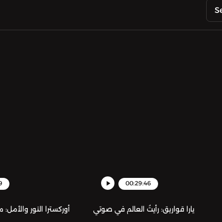
S
9
00:29:46
يارا قواريق: رأيتُ العالم في صوتي
أوركسترا النور والأمل: 