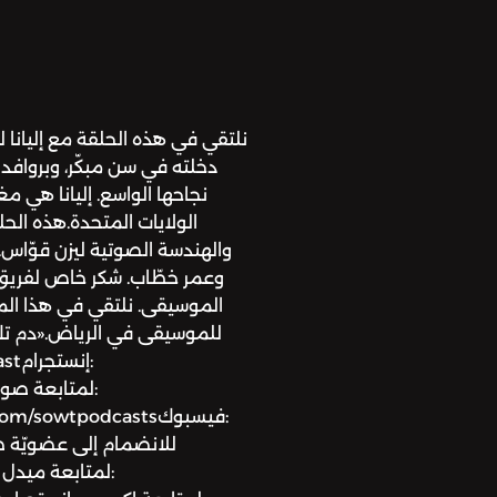
نلتقي في هذه الحلقة مع إليانا
دخلته في سن مبكّر، وبروافد
نجاحها الواسع. إليانا هي مغ
الولايات المتحدة.هذه الحلقة
والهندسة الصوتية ليزن قوّاس.ف
وعمر خطّاب. شكر خاص لفريق 
الموسيقى. نلتقي في هذا الم
للموسيقى في الرياض.«دم تك