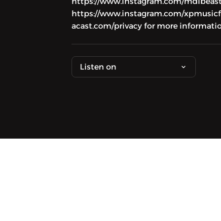
https://www.instagram.com/mdlbeasلمتابعة اكس بي:إنستجرام:
https://www.instagram.com/xpmusicfu
acast.com/privacy for more informatio
Listen on