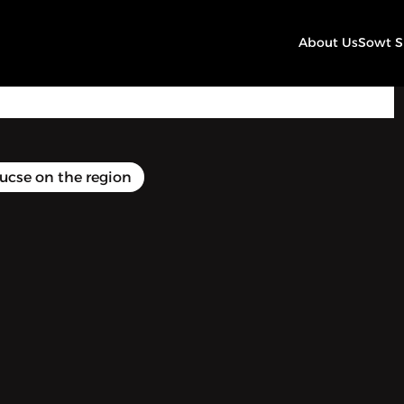
About Us
Sowt 
09:52
Play
Mute
Settings
oucse on the region