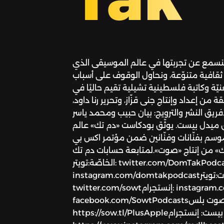
 لنسمع عن تجربتها في عالم الموسيقى الذي
 ثقافية متنوّعة، ونحاول الوقوف على أسباب
نيّة وكاتبة فلسطينية تشيلية تقيم حاليًا في
 من إعداد وإنتاج جنى قزّاز، وتحرير رنا داود،
ريق النشر والترويج: بيان حبيب ومحمد ياسر
ميدل بيست. يوثّق بودكاست «دم تك» عالم
وسم بفنّانات وفنّانين ضمن مؤتمر اكس بي
» من إنتاج «صوت».لمتابعة حسابات دم تك
الخاصّة:تويتر: twitter.com/DomTakPodcastإنستجرام:
instagram.com/domtakpodcastلمتابعة صوت:تويتر:
twitter.com/sowtإنستجرام: instagram.com/sowtpodcastsفيسبوك:
facebook.com/SowtPodcastsللانضمام إلى عضويّة صوت بلس
https://sow.tl/PlusAppleلمتابعة ميدل بيست: إنستجرام: