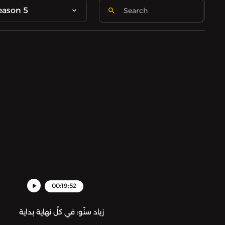
eason 5
00:19:52
زياد سنّو: في كلّ نهاية بداية