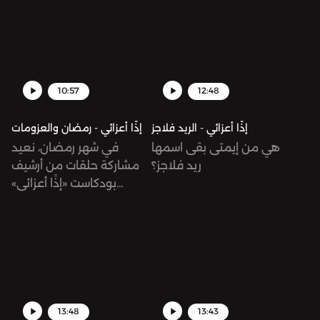
على الستيج وسمعوا أسئلة
الجمهور. استمعوا للحوار
واعتبروه تصبيرة لحدّ ما نرجع
تاني في حلقات جديدة من
«إذًا أعزائي».
10:57
12:48
إذًا أعزائي - الريد فلاجز
إذًا أعزائي - رمضان والعزومات
هي من إيمتى بقى اسمها
في شهر رمضان، نعيد
ريد فلاجز؟
مشاركة حلقات من أرشيف
بودكاست «إذًا أعزائي»
معكم.. وكل عام وأنتم بخير!
13:48
13:43