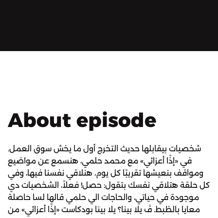
About episode
شخصيات بيقابلها حديث التخرج أول ما يخش سوق العمل.
في «إذًا أعزائي» مع محمد حلمي، هنسمع عن مواضيع
ومواقف بنعيشها تقريبًا كل يوم، هنلاقي نفسنا فيها، وفي
كل حلقة هتلاقي نفسك بتقول: حصل! فعلاً، الشخصيات دي
موجودة في حياتي، والحاجات الي حلمي قالها لسا حاصلة
معايا بالظبط. فَ يلا بينا؟ يلا بينا بودكاست «إذًا أعزائي» من