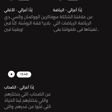
إذًا أعزائي - الرياضة
إذًا أعزائي - الأغاني
عن علاقتنا الشائكة مع
فاكرين الووكمان والسي دي
الرياضة؛ الرياضات اللي
بلاير؟ قمّة الروشنة. كنّا فين
لعبناها في طفولتنا بقى،
وبقينا فين!
زي الكاراتيه والجمباز،
والرياضات اللي سمعنا عنها
من بعيد.
13:49
إذًا أعزائي - الصُحاب
عن الصُحاب، اللي بنختارهم،
واللي بتختارهم لينا الحياة،
واللي غنّوا عن غدرهم، واللي