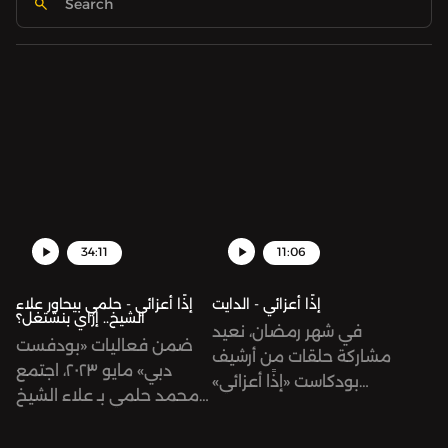
34:11
11:06
إذًا أعزائي - الدايت
إذًا أعزائي - حلمي بيحاور علاء
الشيخ.. إزاي بنشتغل؟
في شهر رمضان، نعيد
ضمن فعاليات «بودفست
مشاركة حلقات من أرشيف
دبي» مايو ٢٠٢٣، اجتمع
بودكاست «إذًا أعزائي»
محمد حلمي بـ علاء الشيخ
معكم.. وكل عام وأنتم بخير!
صاحب بودكاست «كفاية
بقى»، دردشوا مع بعضهم