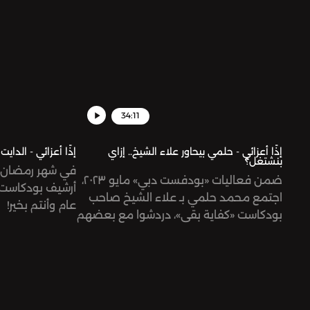
34:11
إذًا أعزائي - حلمي بيحاور علاء الشيخ.. إزاي
إذًا أعزائي - الدايت
بنشتغل؟
في شهر رمضان، 
ضمن فعاليات «بودفست دبي» مايو ٢٠٢٣،
أرشيف بودكاست «
اجتمع محمد حلمي بـ علاء الشيخ صاحب
عام وأنتم بخير!
بودكاست «كفاية بقى»، دردشوا مع بعضهم
على الستيج وسمعوا أسئلة الجمهور.
استمعوا للحوار واعتبروه تصبيرة لحدّ ما
نرجع تاني في حلقات جديدة من «إذًا
أعزائي».