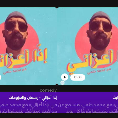
11:06
comedy
ايت
إذًا أعزائي - رمضان والعزومات
زائي» مع محمد حلمي، هنسمع عن
في «إذًا أعزائي» مع محمد حل
ف بنعيشها تقريبًا كل يوم،
مواضيع ومواقف بنعيشها تقريبً
فيها، وفي...
هنلاقي نفسنا فيها، وفي...