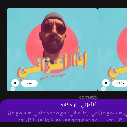
12:48
10:57
comedy
إذًا أعزائي - الريد فلاجز
مي، هنسمع عن
في «إذًا أعزائي» مع محمد حلمي، هنسمع عن
ا كل يوم،
مواضيع ومواقف بنعيشها تقريبًا كل يوم،
هنلاقي نفسنا فيها، وفي...