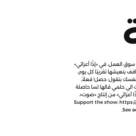
وق العمل. في «إذًا أعزائي»
بنعيشها تقريبًا كل يوم،
فسك بتقول: حصل! فعلاً،
الي حلمي قالها لسا حاصلة
ذًا أعزائي» من إنتاج «صوت».
Support the show: https:
See a