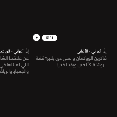
13:48
إذًا أعزائي - الأغاني
إذًا أعزائي - الرياض
فاكرين الووكمان والسي دي بلاير؟ قمّة
عن علاقتنا الشائ
الروشنة. كنّا فين وبقينا فين!
اللي لعبناها في 
والجمباز، والري
بعيد.