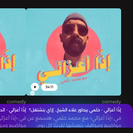
34:11
comedy
comedy
إذًا أعزائي - حلمي بيحاور علاء الشيخ.. إزاي بنشتغل؟
إذًا أعزائي - الد
في «إذًا أعزائي» مع محمد حلمي، هنسمع عن
في «إذًا أع
مواضيع ومواقف بنعيشها تقريبًا كل يوم،
مواضيع ومواق
هنلاقي نفسنا فيها، وفي...
هنلاقي نفسنا 