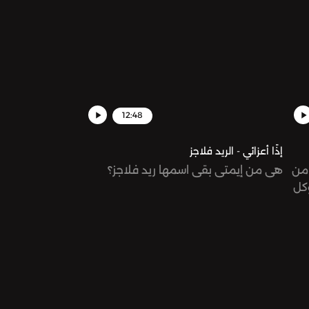
12:48
إذًا أعزائي - الريد فلاجز
من
هي من إيمتى بقى اسمها ريد فلاجز؟
وكل