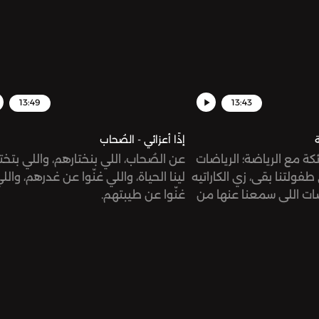
13:49
13:43
ة
إذًا أعزائي - الصُحاب
كة مع الرياضة؛ الرياضات
عن الصُحاب، اللي بنختارهم، واللي بتخت
طفولتنا بقى، زي الكاراتيه
لينا الحياة، واللي غنّوا عن غدرهم، والل
اضات اللي سمعنا عنها من
غنّوا عن طيبتهم.