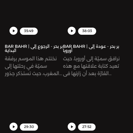
35:49
38:03
BAR BAHR | بر بحر - عودة إلى
BAR BAHR | بر بحر - الرجوع إلى
أوروبا
البداية
نرافق سميّة إلى أوروبا، حيث
نختتم هذا الموسم برفقة
تعيد كتابة علاقتها مع هذه
سميّة في رحلتها إلى
القارّة بعد أن زارتها في
المغرب، حيث تستذكر جذور
الماضي وعانت لتجد لنفسها
شغفها تجاه السفر والترحال؛
مكانًا فيها. أما هذه المرة،
إكمال مسيرة الرحّالة ابن
فتلتفت سميّة لسهولة
بطوطة.
التنقّل بين حدود الدول
المختلفة وتقرّر استغلال تلك
النعمة، فإلى أي دول
ستعبر؟ وماذا ستجد هناك؟
29:30
27:52