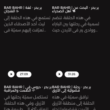
BAR BAHR | بر بحر - البحث عن
BAR BAHR | بر بحر - لغة
أهل الصحراء 🐪
الفنجان ☕️
في هذه الحلقة، ننضم
نستمع في هذه الحلقة إلى
لسمية في رحلتها بين البتراء
ليث، أحد الأصدقاء الذين
ووادي رم في الأردن، حيث
تعرّفت إليهم سميّة في
تبحث عمّا تبقّى من مظاهر
رحلتها إلى الأردن. يخبرنا ليث،
الحياة البدوية الأصيلة،
صاحب الأصول البدوية، عن
وطريقة عيش أهالي
العادات والأعراف المتعلقة
الصحراء ما قبل الحداثة
بالقهوة في الثقافة البدوية
ومظاهرها. كيف اندثرت
في الأردن، وكيف يُستخدم
البداوة بهذه الحدّة؟ وهل
فنجان القهوة في إيصال
تبقّى منها أي أثر؟
معانٍ مُتفق عليها دون
27:09
31:26
حاجة للكلام.
BAR BAHR | بر بحر - رحلة
BAR BAHR | بر بحر - دروس في
فضوليّة إلى الأزرق
الصمت والمراقبة 🌱
نرافق سميّة في هذه
تستكمل سميّة رحلتها في
الحلقة إلى منطقة الأزرق
الأزرق، وفي هذه الحلقة،
في الأردن؛ ففضولها تجاه
تتعرّف أكثر إلى طبيعة هذا