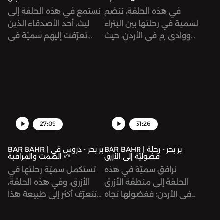
في هذه الحلقة، ننضم
نستمع في هذه الحلقة إلى
لسمية في رحلتها بين البتراء
ليث، أحد الأصدقاء الذين
ووادي رم في الأردن، حيث
تعرّفت إليهم سميّة في
تبحث عمّا تبقّى من مظاهر
رحلتها إلى الأردن. يخبرنا ليث،
الحياة البدوية الأصيلة،
صاحب الأصول البدوية، عن
وطريقة عيش أهالي
العادات والأعراف المتعلقة
الصحراء ما قبل الحداثة
بالقهوة في الثقافة البدوية
ومظاهرها. كيف اندثرت
في الأردن، وكيف يُستخدم
البداوة بهذه الحدّة؟ وهل
فنجان القهوة في إيصال
تبقّى منها أي أثر؟
معانٍ مُتفق عليها دون
27:09
31:26
حاجة للكلام.
BAR BAHR | بر بحر - رحلة
BAR BAHR | بر بحر - دروس في
فضوليّة إلى الأزرق
الصمت والمراقبة 🌱
نرافق سميّة في هذه
تستكمل سميّة رحلتها في
الحلقة إلى منطقة الأزرق
الأزرق، وفي هذه الحلقة،
في الأردن؛ ففضولها تجاه
تتعرّف أكثر إلى طبيعة هذا
لهجة صديقها الدرزي
المكان الذي تغيّرت ملامحه
المميّزة قادها إلى هناك.
عبر العقود، حيث كان واحة