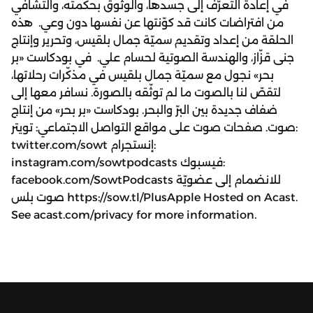
في إعادة التعرّف إلى جسدها، والوثوق بحكمته، والتشافي
من افتراضات كانت قد كوّنتها عن نفسها دون وعي. هذه
الحلقة من إعداد وتقديم سميّة جمال بلقيس، وتحرير وإنتاج
جنى قزّاز، والهندسة الصوتية لحسام علي. في بودكاست «بر
بحر» نجول مع سميّة جمال بلقيس في مذكّرات رحلاتها،
لتقصّ لنا بالصوت ما لم توثّقه بالصورة. نسافر معها إلى
ضفاف جديدة بين البرّ والبحر. بودكاست «بر بحر» من إنتاج
صوت. صفحات صوت على مواقع التواصل الاجتماعي: تويتر:
twitter.com/sowt إنستجرام:
instagram.com/sowtpodcasts فيسبوك:
facebook.com/SowtPodcasts للانضمام إلى عضويّة
صوت بلس https://sow.tl/PlusApple Hosted on Acast.
See acast.com/privacy for more information.