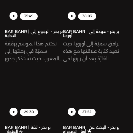
35:49
38:03
BAR BAHR | بر بحر - عودة إلى
BAR BAHR | بر بحر - الرجوع إلى
أوروبا
البداية
نرافق سميّة إلى أوروبا، حيث
نختتم هذا الموسم برفقة
تعيد كتابة علاقتها مع هذه
سميّة في رحلتها إلى
القارّة بعد أن زارتها في
المغرب، حيث تستذكر جذور
الماضي وعانت لتجد لنفسها
شغفها تجاه السفر والترحال؛
مكانًا فيها. أما هذه المرة،
إكمال مسيرة الرحّالة ابن
فتلتفت سميّة لسهولة
بطوطة.
التنقّل بين حدود الدول
المختلفة وتقرّر استغلال تلك
النعمة، فإلى أي دول
ستعبر؟ وماذا ستجد هناك؟
29:30
27:52
BAR BAHR | بر بحر - البحث عن
BAR BAHR | بر بحر - لغة
أهل الصحراء 🐪
الفنجان ☕️