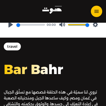
Bar Bahr | بر بحر - الجبل مرآة
النفوس
00:00
Play
Mute
Setti
travel
Bar Bahr
تروي لنا سميّة في هذه الحلقة قصصها مع تسلّق الجبال
في عُمان ومصر، وكيف ساعدها الجبل ومنحنياته الصعبة
في إعادة التعرّف إلى جسدها، والوثوق بحكمته، والتشافي