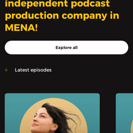
independent podcast
مستقر لمدة طويلة للمرة
production company in
الأولى منذ سنوات، لكن
MENA!
Explore all
Latest episodes