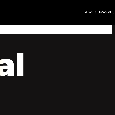
About Us
Sowt 
00:00
Play
Mute
Settings
al