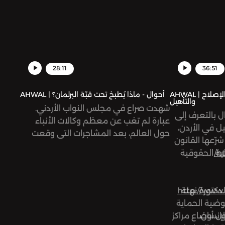
28:11
36:51
AHWAL | أحوال - حقوق نزلاء مراكز الإصلاح
AHWAL | أحوال - ماذا يُطبخ تحت قبّة البرلمان؟
والتأهيل
شهدت صراع في مجلس النواب الأردني.
 بالتعرف إلى
عبارة لم تغب عن معظم وكالات الأنباء
ل في الأردن،
حول العالم، بعد المشاجرات التي وقعت
رّعها القانون
في البرلمان جراء التعديلات المقترحة على
ht
لية الحقوقية
الدستور الأردني مؤخرًا، تحديدًا إضافة كلمة
الأردنيات إلى عنوان الفصل الثاني من
الدستور بعد كلمة (الأردنيين) الواردة فيه.
كتورة نهلة
http://www
لكن، هل صدرت الضجة من الموضع الأهم؟
وضية الحماية
وما هي أبرز التعديلات المقترحة؟
إنسان،
حول أوضاع مراكز