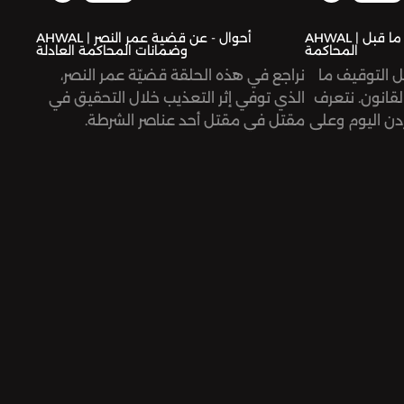
AHWAL | أحوال - بدائل التوقيف ما قبل
AHWAL | أحوال - عن قضية عمر النصر
المحاكمة
وضمانات المحاكمة العادلة
ل التوقيف ما
نراجع في هذه الحلقة قضيّة عمر النصر،
لقانون. نتعرف
الذي توفي إثر التعذيب خلال التحقيق في
ردن اليوم وعلى
مقتل في مقتل أحد عناصر الشرطة.
دى انتشار
نتعقّب مجريات تلك الحادثة ونقف عند
أهمية حقوق التوقيف التي تضمن
الوصول للعالم الخارجي والخضوع
لمحامي عماد
لاختبارات طبية ونفسية قبل التوقيف
 قضية
للتحقق من وضع الموقوف أو الموقوفة
يف.
الطبّي والنفسيّ.
 روان نخلة،
نستضيف في هذه الحلقة المحامية
ر فارس. الهندسة
فاطمة الدبّاس، رئيسة الجمعية الأردنية
لحقوق الإنسان.
أحوال» من
هذه الحلقة من إعداد وتقديم روان نخلة،