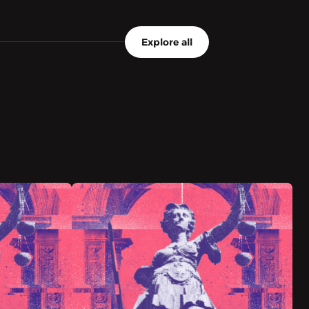
هذا الموسم من بودكاست «أحوال» من
هذا ا
إنتاج صوت والمعهد الدنماركي لمناهضة
Explore all
إنتاج
التعذيب «ديجنيتي» في الأردن و برعاية
التعذي
وزارة الخارجية الألمانية وبرنامج الشراكة
وزارة 
الدنماركية العربية.
الدنما