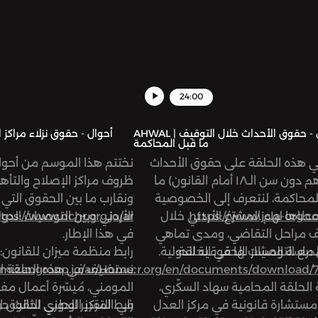
24:00
AHWAL | أحوال - حقوق الأحداث خلال التوقيف
ما قبل المحاكمة
في هذه الحلقة على حقوق الأحداث
نختتم هذا الموسم من أحوال
(من هم دون سن الـ١٨ أمام القانون) ما
ظروف مراكز الإصلاح والتأهي
لمحاكمة، لنتعرف إلى الخصوصية
ونقارب ما بين الحقوق التي ش
https://www.jcla-org.c
عطاها لهم المشرّع الأردني خلال
tps://www.nchr.org.jo/ar/
الأردني وبين التوصيات الدو
 مراحل التقاضي، ومدى تماهي
في هذا الإطار.
لدراسة المشار لها في الحلقة:
 مع التوصيات الحقوقية الدولية.
رابط منظمة ميزان للقانون:
https://data2.unhcr.org/en/documents/download/
نستضيف في هذه الحلقة الد
.mizangroup.jo/ar/Home
الحلقة المحامية سهاد السكّري،
المومني، مُيسّرة أعمال مف
ستشارة قانونية في مركز العدل
في المركز الوطني لحقوق ال
رابط التقرير الدوري الثالث 