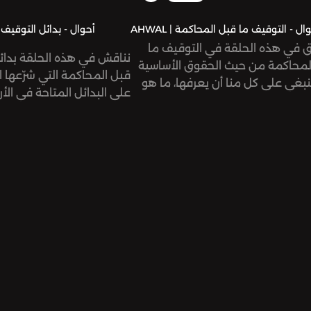
AH | أحوال - التوقيف ما قبل المحاكمة
 في هذه الحلقة في التوقيف ما
نناقش في هذه الحلقة بدائ
لمحاكمة من حيث الحقوق الأساسية
قبل المحاكمة التي شرّعها ا
نبغي على كل منا أن يعرفها، ما هو
على البدائل المتاحة في الأ
ف؟ وما هي الحالات التي تجيزه؟ وما
شروطها وآليات تطبيقها، وم
احله؟
استخدامها في الأردن.
لضرورة وجود محامٍ أو محامية خلال
 هذه المراحل.
نستضيف في هذه الحلقة ا
الشرقاوي وأحد موكّليه في
ف في هذه الحلقة المحامية نور
استُخدمت فيها بدائل التوق
، نائبة رئيس جمعية الحقوقيين
يين. والناشط كميل الزعبي لنطّلع على
هذه الحلقة من إعداد وتقديم
ه مع التوقيف ما قبل المحاكمة.
وكتابة جنى قزّاز، وتحرير عم
الصوتية لمحمود أبو ندى.
حلقة من إعداد وتقديم روان نخلة،
ة فريق صوت، وتحرير عمر فارس.
هذا الموسم من بودكاست «
ة الصوتية لتيسير قبّاني.