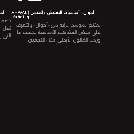
AHWAL | أحوال - أساسيات التفتيش والقبض
WAL
والتوقيف
نتعمق
نفتتح الموسم الرابع من «أحوال» بالتعرف
قبل ا
على بعض المفاهيم الأساسية بحسب ما
التي ي
وردت القانون الأردني، مثل التحقيق
التوقي
والتفتيش والضابطة العدلية، وعن حقوقنا
هي مر
في حالة تفتيش المنزل أو السيارة أو
لنصل 
التفتيش الجسدي.
كل من
ضيف الحلقة هو المحامي الأردني إياد
نستضي
ملحم، ناشط سياسي وحقوقي، عضو في
الإمام
الملتقى الوطني للدفاع عن الحريات.
الأردن
تجارب
هذه الحلقة من إعداد وتقديم روان نخلة،
وكتابة جنى قزّاز، وتحرير عمر فارس وتالا
هذه ال
العيسى. الهندسة الصوتية لمحمود أبو
وكتاب
ندى.
الهندس