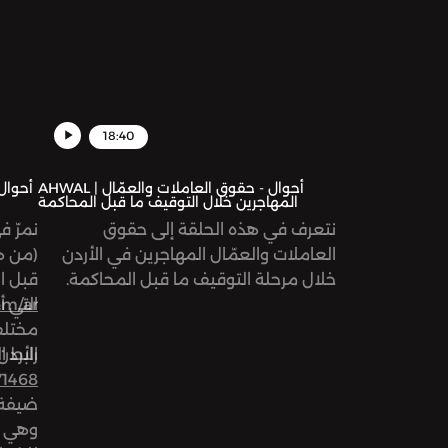
18:40
AHWAL | أحوال - حقوق العاملات والعمّال
المهاجرين خلال التوقيف ما قبل المحاكمة
نتعرف في هذه الحلقة إلى حقوق
نمرّ 
العاملات والعمّال المهاجرين في الأردن
خلال مرحلة التوقيف ما قبل المحاكمة.
قبل ا
تحديدًا فيما يتعلق بحقهم بالحصول على
om/ar
التي أ
ترجمة كفؤة والوصول للعالم الخارجي،
مختلف
ونمرّ على بعض المعيقات التي تحول في
رابط ا
الأردن
كثير من الأحيان دون وصولهم للعدالة.
71468
ضيفة 
وهي م