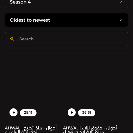
Season 4
28:11
36:51
AHWAL | أحوال - حقوق نزلاء
AHWAL | أحوال - ماذا يُطبخ
مراكز الإصلاح والتأهيل
تحت قبّة البرلمان؟