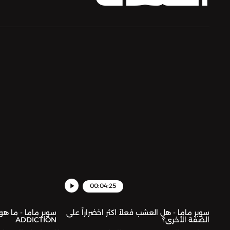
00:04:25
سوبر ماما - هل العشب فعلاً اكثر اخضراراً على
الضفة الأخرى؟
ADDICTION