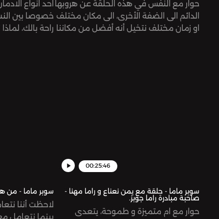
حوار مع النفس في هذه الحلقة عن هروبها
احد انواع الادما
الدائم الى الضفة الأخرى، الى مكان مختلف
خصوصا بين النس
او زمان مختلف نتخيل أنه أفضل من مكاننا
راحة بالك، لماذ
الآن، و هذا أمر طبيعي، ولكن، هل تأجيل
الادمان للتسوق 
استمتاعنا باللحظة الحالية طبيعي؟ و هل
و ما هو الحل لل
وجود مشاكل جديدة في المستقبل و
هذه الحلقة الص
المكان الجديد أيضاً شيء عادي؟ العشب
مصادر التمكين ل
في النهاية هو نفسه، ولكن البعد يعطي
لمعة و بريق اما هو بعيد عننا الآن. اتمنى
er for privacy
لكم وقتاً ممتعاً مع حلقة قصيرة و
information.
مختصرة من سوبر ماما مع يمن نعناع. See
omnystudio.com/listener for privacy
information.
00:25:46
سوبر ماما - حلقة مع يمن نعناع و راما مهنا -
سوبر ماما - من هو
صاحبة مبادرة راما جوبز.
لاحظت أننا نتعا
حوار مع ام متميزة و طموحة، يتعدى
بينما نتعامل م