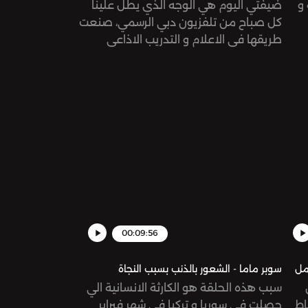
و
ضيفتي اليوم هي الوجه الذي يطل علينا
كل صباح من تلفزيون دبي الرسمي، صنعت
طريقها في الاعلام و التدريب الاذاعي
بالتزامن مع أمومتها لطفلتين و انتقالها
ال
بين بلدين مختلفين تماماً.. حوار شيق مع
يار
منال الخطيب عن رحلة العمل الاعلامي و
حكم
تحدياته و مسيرتها المهنية التي تكللت في
سويسرا هذا العام.See
هذه
omnystudio.com/listener for privacy
في
information.
https://www.ins
hl
00:09:56
مل
سوبر ماما - الشعور بالذنب بسبب النجاة
سبب هذه الحلقة هو الكارثة الانسانية الي
اط
حصلت في سوريا و تركيا في شهر فبراير