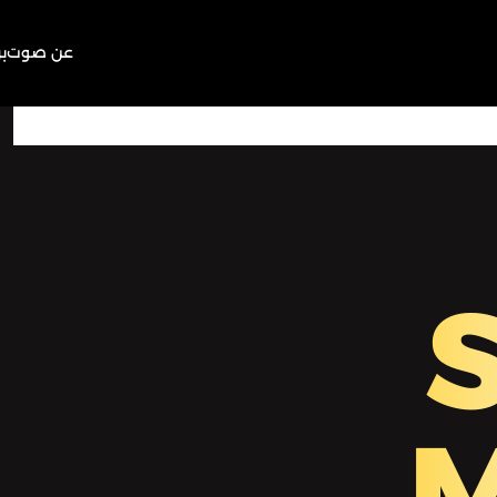
عن صوت
ب
33:03
Play
Mute