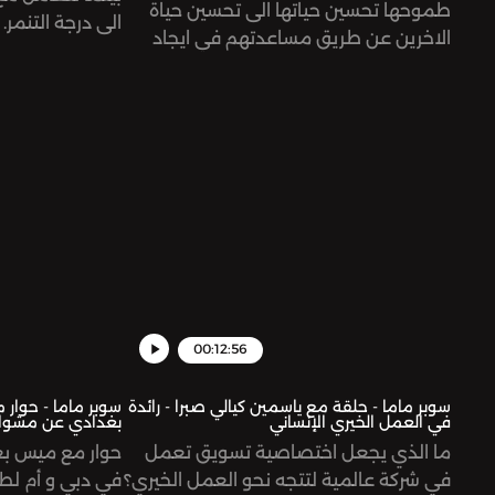
طموحها تحسين حياتها الى تحسين حياة
الى درجة التنمر
الاخرين عن طريق مساعدتهم في ايجاد
الذات الدي قد يكو
فرص عمل . امتهنت التقديم الصوتي
بنقد الذات بشك
الاذاعي و عملت في العديد من المجالات
بشكل افض
حلقة مشوقة عن اسرار العمل في التعليق
er for privacy
الاذاعي و رحلة راما كأم و رائدة اعمال.See
information.
omnystudio.com/listener for privacy
information.
00:12:56
سوبر ماما - حلقة مع ياسمين كيالي صبرا - رائدة
سوبر ماما - حوار 
في العمل الخيري الإنساني
بغدادي عن مشواره
ما الذي يجعل اختصاصية تسويق تعمل
حوار مع ميس بغ
في شركة عالمية لتتجه نحو العمل الخيري؟
في دبي و أم لط