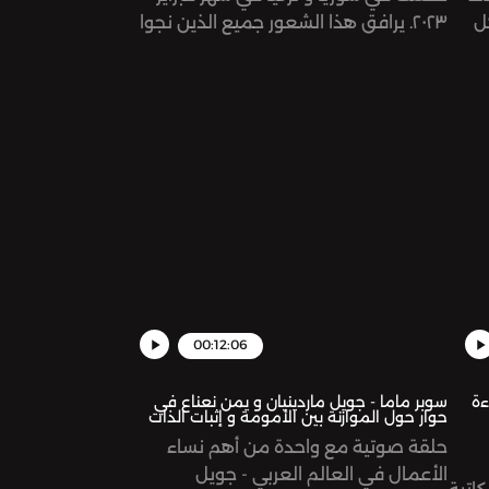
ل
٢٠٢٣. يرافق هذا الشعور جميع الذين نجوا
نته.
من كارثة كبرى ويصعب التعايش معه.
نناقش في الحلقة اسبابه و طرق التغلب
على هذا الشعور. See
omnystudio.com/listener for privacy
information.
00:12:06
ءة
سوبر ماما - جويل ماردينيان و يمن نعناع في
حوار حول الموازنة بين الأمومة و إثبات الذات
حلقة صوتية مع واحدة من أهم نساء
الأعمال في العالم العربي - جويل