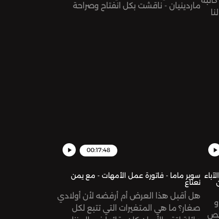
كاتبة
ماردينيان - ناقشت بكل انفتاح وصراحة
نا
الموازنة بين أعمالها و بين أطفالها الثلاثة
بية
بأعمار مختلفة و كيف تحقق التوازن و
تتعامل مع المواقف التي تحصل مع
أولادها رغم انشغالها الشديد ببناء علامتها
omn
التجارية حول العالم - حوار من القلب و إلى
قلب كل أم! See
omnystudio.com/listener for privacy
information.
00:17:48
جنبه الآباء
سوبر ماما - فاتورة عمل الأمهات - مع يمن
نعناع
هل أقبل هذا العرض أم أرفضه لأن أولادي
و
صغار؟ ما هي المتغيرات التي تتبع لكل
شخص