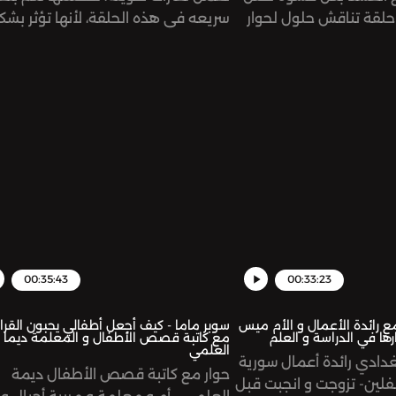
. حلقة تناقش حلول لحوار
سريعه في هذه الحلقة، لأنها تؤثر بشك
ن قاسياً أحياناً، لنستبدله
مباشر و كبير على تطور الشخص في مه
ل موضوعي و بناء و نتطور
See omnystudio.com/listener for
ل.See
privacy information.
omnystudio.com/listen
00:35:43
00:33:23
مع رائدة الأعمال و الأم ميس
سوبر ماما - كيف أجعل أطفالي يحبون القرا
ا في الدراسة و العلم
مع كاتبة قصص الأطفال و المعلمة ديما
العلمي
دادي رائدة أعمال سورية
حوار مع كاتبة قصص الأطفال ديمة
فلين- تزوجت و انجبت قبل