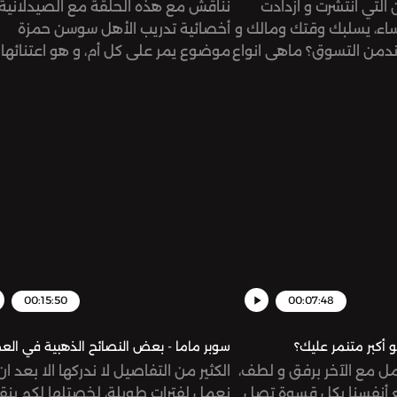
ن التي انتشرت و ازدادت
نناقش مع هذه الحلقة مع الصيدلانية 
اء، يسلبك وقتك ومالك و
أخصائية تدريب الأهل سوسن حمزة
ا ندمن التسوق؟ ماهي انواع
موضوع يمر على كل أم، و هو اعتنائها
المختلفة التي قد تصيبنا؟
بدراسة ابنائها.. هل المتابعة المباشرة و
تغلب عليه؟ هذا ما تناقشه
الدراسة معهم مجدية أم تحولهم لأطف
وتية لتعطيك أحد أهم
اتكاليين ؟ هل محاولة المساعدة في اخت
لنساء، ان تتحكمي بقوة
فرع الدراسة و العمل تعتبر سيطرة و ت
في المال و لا تكوني مستهلكاً فقط.See
أم توجيه مقبول و محبذ من الاهل؟
omnystudio.com/listen
استمعوا للحلقة لتعرفوا الإجابات عن 
الاسئلة.. وتابعوا سوسن على حسابها 
الرابط:
tagram.com/heartfeltparenting/?
=enSee omnystudio.com/listener
for privacy information.
00:15:50
00:07:48
 أكبر متنمر عليك؟
سوبر ماما - بعض النصائح الذهبية في الع
مل مع الآخر برفق و لطف،
الكثير من التفاصيل لا ندركها الا بعد ان
ع أنفسنا بكل قسوة تصل
نعمل لفترات طويلة، لخصتلها لكم بنق