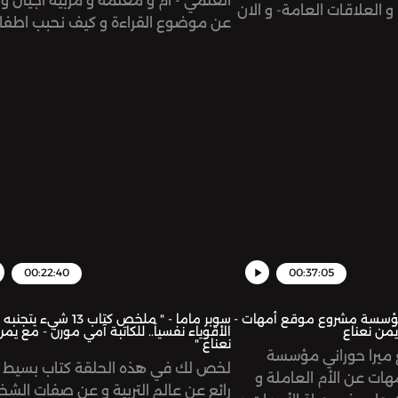
العلمي - أم و معلمة و مربية أجيال و 
و العلاقات العامة- و الان
عن موضوع القراءة و كيف نحبب اطفال
راكز تجميل في دبي
بها و عن الكتب و المحتوى باللغه العر
ها و عن إصرارها على
للأطفال. صفحة حساب ديما:
@deema_al_alamiSee
ميس@maisboughdadisawaskصفحة
ystudio.com/listener for privacy
information.
www.instagram.com/y
omnystudio.com/listen
00:22:40
00:37:05
مؤسسة مشروع موقع أمهات -
سوبر ماما - " ملخص كتاب 13 شيء يت
يمن نعناع
الأقوياء نفسياً.. للكاتبة آمي مورن - مع يمن
نعناع "
ميرا حوراني مؤسسة
لخص لك في هذه الحلقة كتاب بسيط 
ات عن الأم العاملة و
رائع عن عالم التربية و عن صفات ال