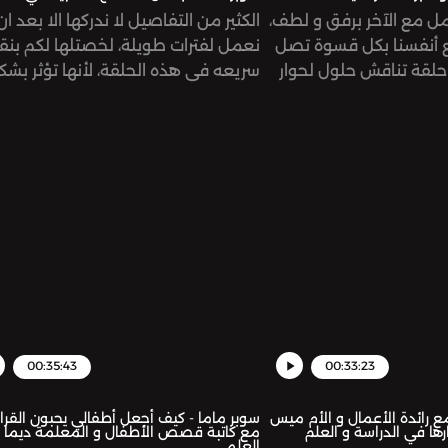
مل مع الآخر برفق و لطف،
الكثير من التفاصيل لا ندركها الا بعد ان
ع أنفسنا بكل قسوة تصل
نعمل لفترات طويلة، لخصتلها لكم بنق
. حلقة تناقش حلول لحوار
سريعه في هذه الحلقة، لأنها تؤثر بشك
ن قاسياً أحياناً، لنستبدله
مباشر و كبير على تطور الشخص في مه
ل موضوعي و بناء و نتطور
See omnystudio.com/listener for
ل.See
privacy information.
omnystudio.com/listen
00:35:43
00:33:23
مع رائدة الأعمال و الأم ميس
سوبر ماما - كيف أجعل أطفالي يحبون القرا
ا في الدراسة و العلم
مع كاتبة قصص الأطفال و المعلمة ديما
العلمي