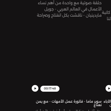
حلقة صوتية مع واحدة من أهم نساء
الأعمال في العالم العربي - جويل
كاتبة
ماردينيان - ناقشت بكل انفتاح وصراحة
نا
الموازنة بين أعمالها و بين أطفالها الثلاثة
بية
بأعمار مختلفة و كيف تحقق التوازن و
تتعامل مع المواقف التي تحصل مع
أولادها رغم انشغالها الشديد ببناء علامتها
omn
التجارية حول العالم - حوار من القلب و إلى
قلب كل أم! See
omnystudio.com/listener for privacy
information.
00:17:48
جنبه الآباء
سوبر ماما - فاتورة عمل الأمهات - مع يمن
نعناع