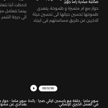
صاحبة مبادرة راما جوبز.
لاحظت أننا نتعا
حوار مع ام متميزة و طموحة، يتعدى
بينما نتعامل م
طموحها تحسين حياتها الى تحسين حياة
الى درجة التنمر
الاخرين عن طريق مساعدتهم في ايجاد
الذات الدي قد يكو
فرص عمل . امتهنت التقديم الصوتي
بنقد الذات بشك
الاذاعي و عملت في العديد من المجالات
بشكل افض
حلقة مشوقة عن اسرار العمل في التعليق
er for privacy
الاذاعي و رحلة راما كأم و رائدة اعمال.See
information.
omnystudio.com/listener for privacy
information.
00:12:56
سوبر ماما - حلقة مع ياسمين كيالي صبرا - رائدة
سوبر ماما - حوار 
في العمل الخيري الإنساني
بغدادي عن مشواره