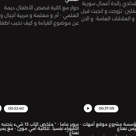
دادي رائدة أعمال سورية
حوار مع كاتبة قصص الأطفال ديمة
فلين- تزوجت و انجبت قبل
العلمي - أم و معلمة و مربية أجيال و 
و العلاقات العامة- و الان
عن موضوع القراءة و كيف نحبب اطفال
راكز تجميل في دبي
بها و عن الكتب و المحتوى باللغه العر
ها و عن إصرارها على
للأطفال. صفحة حساب ديما:
@deema_al_alamiSee
ميس@maisboughdadisawaskصفحة
ystudio.com/listener for privacy
information.
www.instagram.com/y
omnystudio.com/listen
00:22:40
00:37:05
مؤسسة مشروع موقع أمهات -
سوبر ماما - " ملخص كتاب 13 شيء يت
يمن نعناع
الأقوياء نفسياً.. للكاتبة آمي مورن - مع يمن
نعناع "