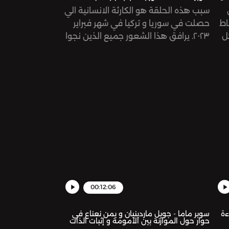
سبب هذه الحلقة هو الكارثة الانسانية الي
اط
حصلت في سوريا و تركيا في شهر فبراير
ل
٢٠٢٣. يرافق هذا الشعور جميع الذين نجوا
نته.
من كارثة كبرى ويصعب التعايش معه.
نناقش في الحلقة اسبابه و طرق التغلب
على هذا الشعور. See
omnystudio.com/listener for privacy
information.
00:12:06
ءة
سوبر ماما - جويل ماردينيان و يمن نعناع في
حوار حول الموازنة بين الأمومة و إثبات الذات