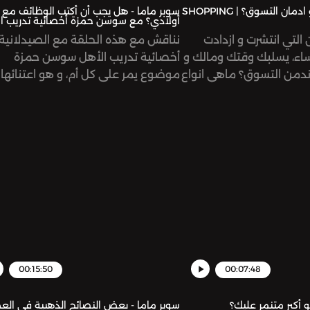
سوبر ماما - ما هو ادمان التسوق؟ | SHOPPING
سوبر ماما - هل يجب أن أكتب الوظائف مع
أولادي؟ مع سوسن حمزة أخصائية تدريب ا
ن التي انتشرت و ازدادت
نناقش مع هذه الحلقة مع الصيدلانية 
اء، يسلبك وقتك ومالك و
أخصائية تدريب الأهل سوسن حمزة
ا ندمن التسوق؟ ماهي انواع
موضوع يمر على كل أم، و هو اعتنائها
المختلفة التي قد تصيبنا؟
بدراسة ابنائها.. هل المتابعة المباشرة و
تغلب عليه؟ هذا ما تناقشه
الدراسة معهم مجدية أم تحولهم لأطف
وتية لتعطيك أحد أهم
اتكاليين ؟ هل محاولة المساعدة في اخت
لنساء، ان تتحكمي بقوة
فرع الدراسة و العمل تعتبر سيطرة و ت
في المال و لا تكوني مستهلكاً فقط.See
أم توجيه مقبول و محبذ من الاهل؟
omnystudio.com/listen
استمعوا للحلقة لتعرفوا الإجابات عن 
الاسئلة.. وتابعوا سوسن على حسابها 
الرابط:
tagram.com/heartfeltparenting/?
=enSee omnystudio.com/listener
for privacy information.
00:15:50
00:07:48
 أكبر متنمر عليك؟
سوبر ماما - بعض النصائح الذهبية في الع