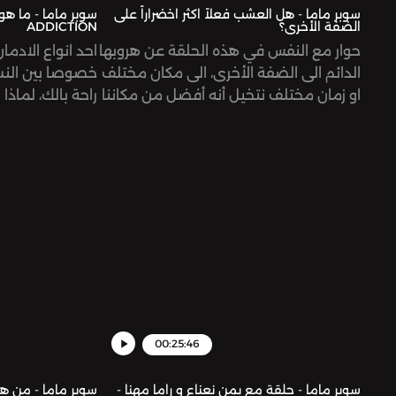
سوبر ماما - هل العشب فعلاً اكثر اخضراراً على
الضفة الأخرى؟
ADDICTION
حوار مع النفس في هذه الحلقة عن هروبها
احد انواع الادما
الدائم الى الضفة الأخرى، الى مكان مختلف
خصوصا بين النس
او زمان مختلف نتخيل أنه أفضل من مكاننا
راحة بالك، لماذ
الآن، و هذا أمر طبيعي، ولكن، هل تأجيل
الادمان للتسوق 
استمتاعنا باللحظة الحالية طبيعي؟ و هل
و ما هو الحل لل
وجود مشاكل جديدة في المستقبل و
هذه الحلقة الص
المكان الجديد أيضاً شيء عادي؟ العشب
مصادر التمكين ل
في النهاية هو نفسه، ولكن البعد يعطي
لمعة و بريق اما هو بعيد عننا الآن. اتمنى
er for privacy
لكم وقتاً ممتعاً مع حلقة قصيرة و
information.
مختصرة من سوبر ماما مع يمن نعناع. See
omnystudio.com/listener for privacy
information.
00:25:46
سوبر ماما - حلقة مع يمن نعناع و راما مهنا -
سوبر ماما - من هو