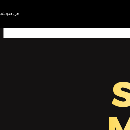
عن صوت
ب
22:40
Play
Mute