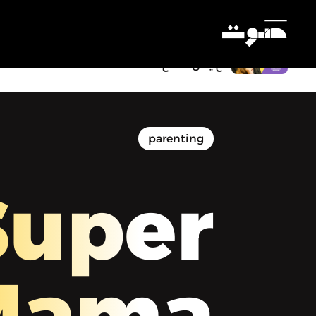
سوبر ماما - " ملخص كتاب 13 شيء يتجنبه
الآباء الأقوياء نفسياً.. للكاتبة آمي مورن -
مع يمن نعناع "
Settings
parenting
Super
Mama