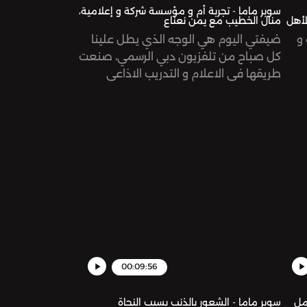
سوبر ماما - تجربة أم و مؤسسة شركة و إعلامية،
لأهل
منال الخطيب مع يمن نعناع
و
ضيفتي اليوم هي الوجه الذي يطل علينا
كل صباح من تلفزيون دبي الرسمي، صنعت
طريقها في الاعلام و التدريب الاذاعي
بالتزامن مع أمومتها لطفلتين و انتقالها
ال
بين بلدين مختلفين تماماً.. حوار شيق مع
يار
منال الخطيب عن رحلة العمل الاعلامي و
حكم
تحدياته و مسيرتها المهنية التي تكللت في
سويسرا هذا العام.See
هذه
omnystudio.com/listener for privacy
في
information.
https://www.ins
hl
00:09:56
مل
سوبر ماما - الشعور بالذنب بسبب النجاة