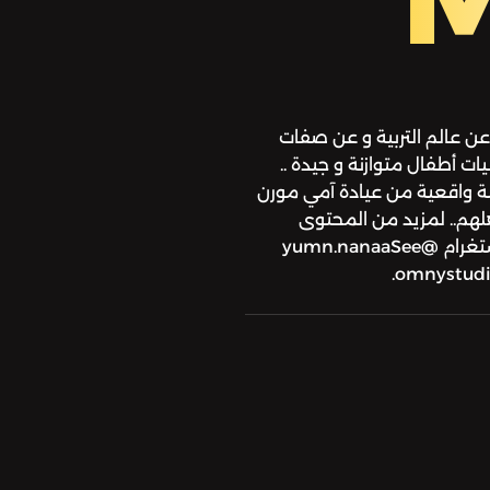
ن عالم التربية و عن صفات
 أطفال متوازنة و جيدة ..
ثلة واقعية من عيادة آمي مورن
هلهم.. لمزيد من المحتوى
الملهم لك في التربية زوري صفحتي على انستغرام @yumn.nanaaSee
omnystudio