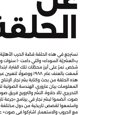
الحلقة
نسترجع في هذه الحلقة قصّة الحرب الأهليّة ف
شخص. نمرّ على أبرز محطّات تلك الفترة، ابتدا
قُمعَت بالعنف عام ١٩٨٨ ووصولً
هذه الحلقة من بحث وكتابة بشر نجار، الإنتاج و
المعلومات بيان عاروري، الهندسة الصوتية لنو
التحريري تالا حلاوة، النشر والترويج فريق ص
صوت. انضموا لبشر نجار في برنامج «جرعة تار
واستمعوا لقصص تاريخية من دول مختلفة حول 
مع الحروب والاستعمار. اشتركوا في صوت+ عبر