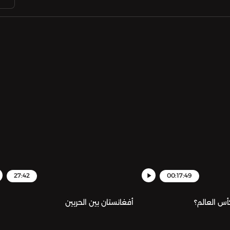
27:42
00:17:49
أس العالم؟
أفغانستان بين الحربين