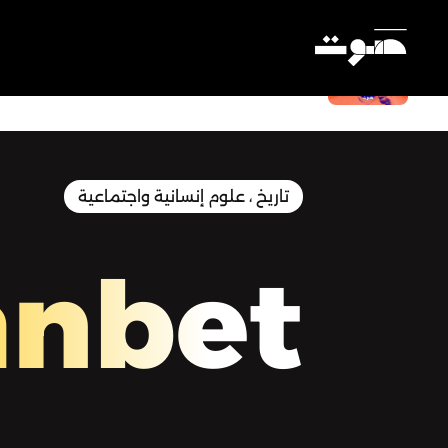
مَنبِت | Manbet - العشريّة السوداء في
الجزائر
Settings
تاريخ ، علوم إنسانية واجتماعية
nbet