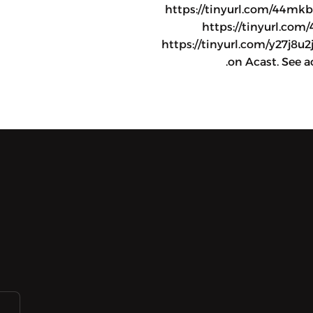
https://apple.co المراجع: https://tinyurl.com/44mkbbd3
https://tinyurl.com
https://tinyurl.com/y27j8u
on Acast. See a