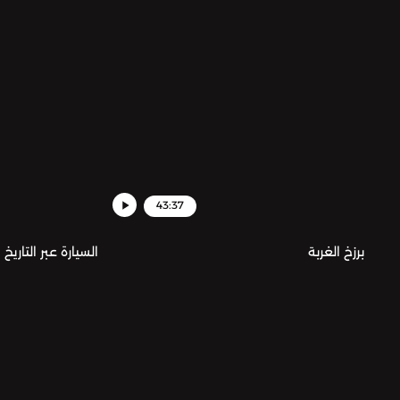
43:37
برزخ الغربة
السيارة عبر التاريخ