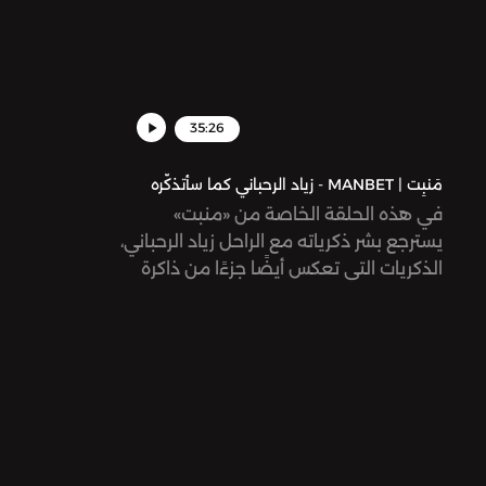
35:26
مَنبِت | MANBET - زياد الرحباني كما سأتذكّره
في هذه الحلقة الخاصة من «منبت»
يسترجع بشر ذكرياته مع الراحل زياد الرحباني،
الذكريات التي تعكس أيضًا جزءًا من ذاكرة
جمعية لجيله من السوريين. من المسرحيات
التي نشأ عليها، إلى أولّ حفلة حضرها له، ثم
آخر حفلة، وسط ما حملته تلك السنين من
أحداث ثقيلة وتناقضات.