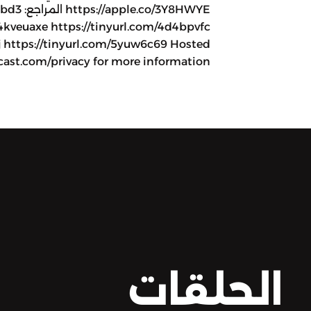
/3Y8HWYE
/4kveuaxe https://tinyurl.com/4d4bpvfc
2j https://tinyurl.com/5yuw6c69 Hosted
cast.com/privacy for more information.
الحلقات