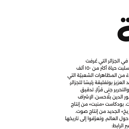
ي الجزائر التي عُرفت
بـ«العشريّة السوداء» والتي دامت ١٠ سنوات وسلبت حياة أكثر من ١٥٠ ألف
ءً من المظاهرات الشعبيّة التي
ا لتعيين عبد العزيز بوتفليقة رئيسًا للجزائر.
التحرير جنى قزّاز، تدقيق
ر الدين بلّاحسن، الإشراف
وت. بودكاست «منبت» من إنتاج
يخ» الجديد من إنتاج صوت،
العالم، وتعرّفوا إلى تاريخها
 الرابط: