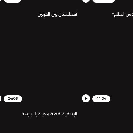
أس العالم؟
أفغانستان بين الحربين
24:06
44:04
البندقية: قصة مدينة بلا يابسة