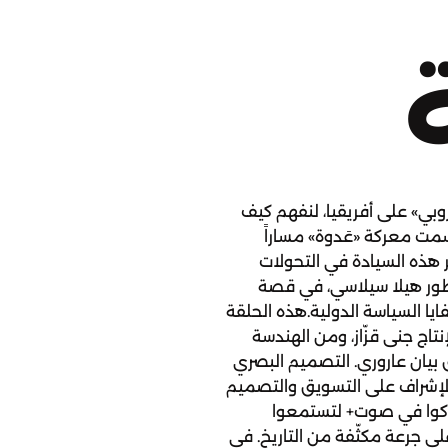
روبي» على أفريقيا، لنفهم كيف
سمت معركة «عَدوة» مساراً
ثر هذه السيادة في التحولات
طور هيلا سيلاسي، في قصة
ايا السياسة الدولية.هذه الحلقة
نتاج جنى قزّاز، ومن الهندسة
 بيان عاروري. التصميم البصري
. الإشراف على التسويق والتصميم
شتركوا في صوت+ لتستمعوا
ى جرعة مكثّفة من التاريخ. في