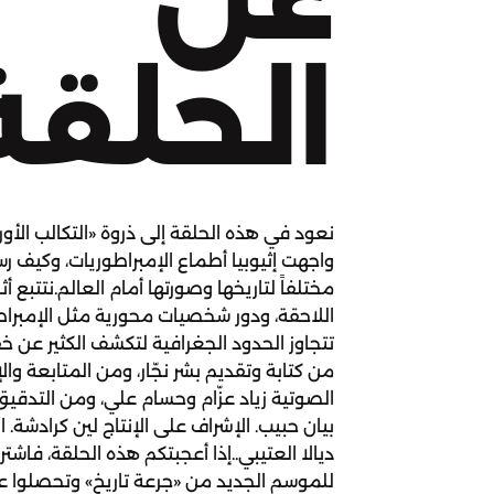
الحلقة
نعود في هذه الحلقة إلى ذروة «التكالب الأو
واجهت إثيوبيا أطماع الإمبراطوريات، وكيف ر
مختلفاً لتاريخها وصورتها أمام العالم.نتتبع أ
اللاحقة، ودور شخصيات محورية مثل الإمبرا
تتجاوز الحدود الجغرافية لتكشف الكثير عن خف
من كتابة وتقديم بشر نجّار، ومن المتابعة والإ
الصوتية زياد عزّام وحسام علي، ومن التدقيق
بيان حبيب. الإشراف على الإنتاج لين كرادشة
ديالا العتيبي..إذا أعجبتكم هذه الحلقة، فا
للموسم الجديد من «جرعة تاريخ» وتحصلوا عل