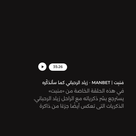
35:26
مَنبِت | MANBET - زياد الرحباني كما سأتذكّره
في هذه الحلقة الخاصة من «منبت»
يسترجع بشر ذكرياته مع الراحل زياد الرحباني،
الذكريات التي تعكس أيضًا جزءًا من ذاكرة
جمعية لجيله من السوريين. من المسرحيات
التي نشأ عليها، إلى أولّ حفلة حضرها له، ثم
آخر حفلة، وسط ما حملته تلك السنين من