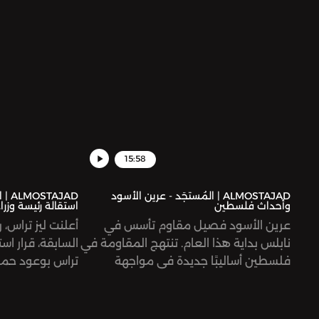
جماعة إرهابية.
عالمية بالإفراج
سجنه بالفعل الت
15:58
ALMOSTAJAD | المُستجَد - عرين الأسود
AJAD
وأحداث فلسطين
استقالة رئيسة وزراء
عرين الأسود فصيل مقاوم تأسس في
أعلنت ليز تراس، ر
نابلس بداية هذا العام. تنتهج المقاومة في
السابقة، قرار ا
فلسطين أساليبًا جديدة في مواجهة
تراس بوعود حمل
الاحتلال الإسرائيلي.
على المواطنين، 
استقالت إذن؟