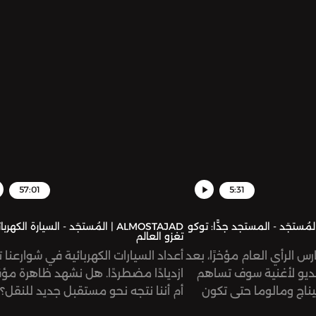
لاً في سياقات جنسية!
سياسية واقتصادية، إلا أنها في الظاهر
تبدو متعلقة بأمور تاريخية وقومية. ن
في هذه الحلقة قراءة تاريخ العلاقة بي
البلدين، ودور الولايات المتحدة الأميركي
في تأجيج، أو ربما الحدّ، من هذا الصراع.
57:01
5:31
ALMOST | المُستجَد - المستجد جدًّا: توكو
ALMOSTAJAD | المُستجَد - السيارة الكهرب
تغزو العالم
س الرأي العام مؤخرًا، بعد
أعداد السيارات الكهربائية في شوارعنا
ديو لأغنية سوف تساهم
ازديادًا مضطردًا. هل نشهد ظاهرة مؤ
ناج ومالوما حتى تكون
أم أننا نتجه نحو مستقبل جديد للنقل؟
 الرسمية لكأس العالم
نستضيف في هذه الحلقة باسم عقّاد،