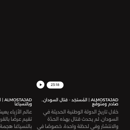
23:18
ALMOSTAJAD | المُستجَد - قتال السودان..
AJAD
صادم ومتوقّع
وبالنسياغا
خلال تاريخ الدولة الوطنية الحديثة في
عالم الأزياء يعيش
السودان، لم يحدث قتال بهذه الحدّة
تقيم عرضًا بالقر
والانتشار وفي لحظة واحدة، خصوصًا في
بالنسياغا هجمة