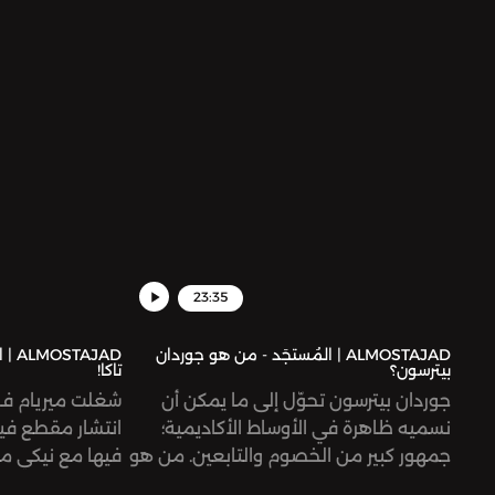
شوارع الخرطوم... قد تبدو الذروة هذه نتيجةً
إعلان صوّر أطفا
متوقّعة لوجود جسم عسكري كقوات
الدعم السريع المستقلّة تقريبًا عن الجيش
الوطني، لكنّ القتال الدائر اليوم جاء صادمًا
ومفاجئًا بلا شكّ.
23:35
ALMOSTAJAD | المُستجَد - من هو جوردان
AJAD
بيترسون؟
تاكا!
جوردان بيترسون تحوّل إلى ما يمكن أن
شغلت ميريام فار
نسميه ظاهرة في الأوساط الأكاديمية؛
انتشار مقطع في
جمهور كبير من الخصوم والتابعين. من هو
فيها مع نيكي مي
هذا الشخص، ولماذا حظي بهذه الشهرة؟
من ضمن الأغاني