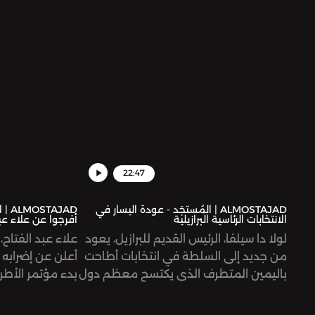
ف
حول الأغنية ومق
22:47
ALMOSTAJAD | المُستجَد - عودة اليسار في
AJAD
الانتخابات الرئاسية البرازيلية
أفرجوا عن علاء عب
لولا دا سيلفا، الرئيس القديم للبرازيل، يعود
علاء عبد الفتاح
من جديد إلى السلطة في انتخابات أطاحت
أعلن عن إضرابه 
باليمين المتطرف الذي يكتسح معظم دول
العالم. تُرى، لماذا كانت التجربة البرازيلية
الشيخ المصرية، و
مغايرة؟
بتهم نشر الأخبار