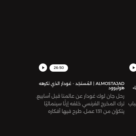
26:50
ALMOSTAJAD | المُستجَد - غودار الذي تكرهه
»
هوليوود
رحل جان لوك غودار عن عالمنا قبل أسابيع.
باب
ترك المخرج الفرنسي خلفه إرثًا سينمائيًا
يتكوّن من 131 عمل، طرح فيها أفكاره
ومعالجته لقضايا إنسانية مختلفة؛ الحب،
والثورة، والاشتراكية، والوجودية، الاحتلال
الصهيوني لفلسطين، وغيرها. نستعيد في