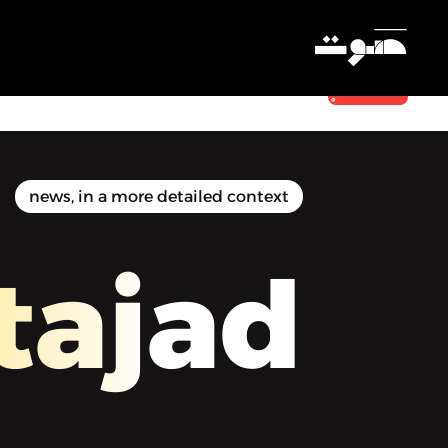
Almostajad | المُستجَد - ماذا يدور في
رأس بوتين؟
Settings
news, in a more detailed context
tajad