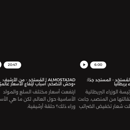
 تطالب هيئات ومؤسسات
المعلّقة عليه؟
 الفوري عن علاء، واصفة
عسّفي والظالم.
20:47
6:00
ALMOST | المُستجَد - المستجد جدًا:
ALMOSTAJAD | المُستجَد - من الأرشيف:
 بريطانيا
«وحش التضخم: أسباب ارتفاع الأسعار عالميًا
ئيسة الوزراء البريطانية
ارتفعت أسعار مختلف السلع والمواد
ستقالتها من المنصب. جاءت
الأساسية حول العالم، لكن ما هي الأس
ت شعار تخفيض الضرائب
وراء ذلك؟ حلقة أرشيفية.
أمر جميل، أليس كذلك؟ لمَ