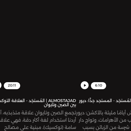
20:11
6:10
ALMOST | المُستجَد - المستجد جدًّا: ديور
ALMOSTAJAD | المُستجَد - العلاقة الت
بين الصين وتايوان
 أيامًا مليئة بالآكشن؛ ديور
تجمع الصين وتايوان علاقة متذبذبه، أو
ب من الأهرامات، وتواج دار
أردنا استخدام لغة أكثر دقة، فهي علاق
 شرسة من الزبائن بسبب
سامة (توكسيك)، مبنية على مصالح