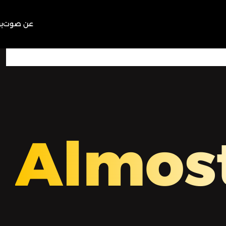
عن صوت
ب
00:00
Play
Mute
Almos