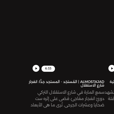
 قد
إحدى المباني المغلقة بسبب إصابة سكّانها
حاول
بالفيروس، الأمر الذي أدى إلى موت وتضرّر
ن
العشرات انطلقت عدة مظاهرات حول البلاد
ة
تطالب بالتخفيف من الإجراءات الاحترازية،
وطالب بعضها برحيل الرئيس شخصيًّا!
6:33
ائية
ALMOSTAJAD | المُستجَد - المستجد جدًّا: انفجار
شارع الاستقلال
 تشهد
سمع المارة في شارع الاستقلال التركي
قتة
دويّ انفجار مفاجئ، قضى على إثره ست
ضحايا وعشرات الجرحى. تُرى ما هي الأبعاد
السياسية لهذا الانفجار؟