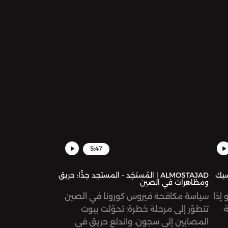
5:47
وكسيك
ALMOSTAJAD | المُستجَد - المستجد جدًّا: حريق
ومظاهرات في الصين
 إذا
سياسة مكافحة فيروس كورونا في الصين
ة
تتطوّر إلى مرحلة خطرة؛ تحوّلت بيوت
المصابين إلى سجون، واندلع حريق في