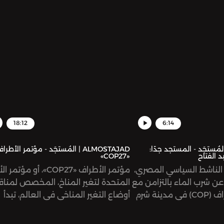
يفا قطر 2022. ما هي الآراء المختلفة
مستخدم قديم للسيارة الكهربائية، ودان
طع ميريام فارس تحديدًا؟
جبريل، صحفية في مجلة حبر كتبت مقا
مطوّلة عن انتشار السيارات الكهربائية 
الأردن.
18:12
6:14
ALMOST | المُستجَد - المستجد جدًا:
ALMOSTAJAD | المُستجَد - مؤتمر الأطرا
د الفتاح
«COP27»
، الناشط السياسي المصري،
مؤتمر الأطراف «COP27»، أو مؤتم
عن شرب الماء بالتزامن مع
المتحدة لتغير المناخ، المخصص لمنا
بدء مؤتمر الأطراف (COP) في مدينة شرم
أوضاع التغير المناخي في العالم، تبدأ
ذلك احتجاجًا على اعتقاله
أعماله غدًا في مدينة شرم الشيخ المص
 الكاذبة والانضمام إلى
ما هو هذا المؤتمر؟ وما هي الآمال