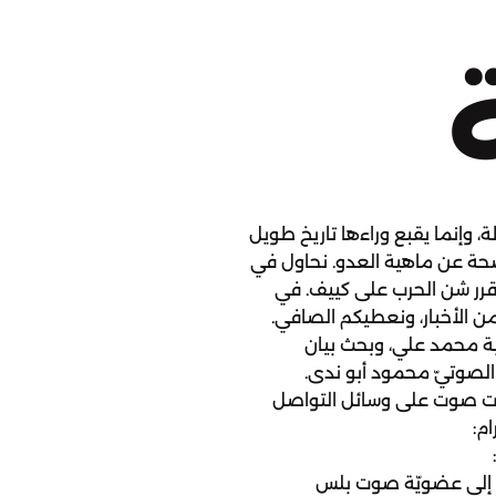
ة، وإنما يقبع وراءها تاريخ طويل
ضحة عن ماهية العدو. نحاول في
ا قرر شن الحرب على كييف. في
 الأخبار، ونعطيكم الصافي.
بة محمد علي، وبحث بيان
الصوتيّ محمود أبو ندى.
ات صوت على وسائل التواصل
twi إنستجرام:
:
facebook للانضمام إلى عضويّة صوت بلس