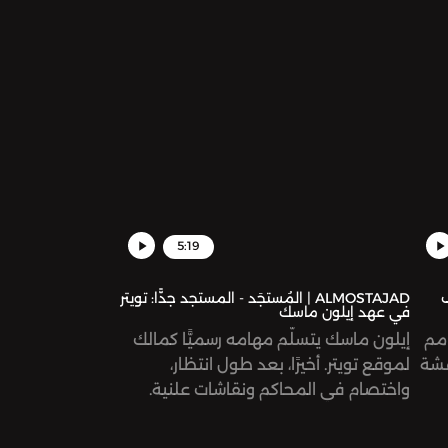
ة
لة
في
5:19
ف
ALMOSTAJAD | المُستجَد - المستجد جدًّا: تويتر
في عهد إيلون ماسك
ر الأمم
إيلون ماسك يتسلّم مهامه رسميًّا كمالك
قشة
لموقع تويتر. أخيرًا، بعد طول انتظار،
واختصام في المحاكم ونقاشات علنية.
رية.