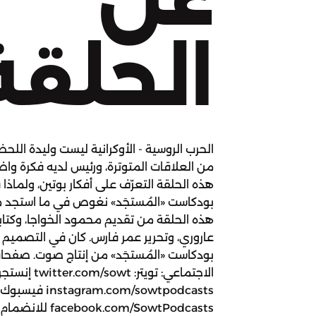
الحلقة
الحرب الروسية - الأوكرانية ليست وليدة اللحظ
من العلاقات المتوترة، ورئيس لديه فكرة وا
هذه الحلقة التعرّف على أفكار بوتين، ولماذ
بودكاست «المُستجَد» نغوص في ما استجد من
هذه الحلقة من تقديم محمود الخواجا، وكتا
عاروري، وتحرير عمر فارس. كان في التصميم 
بودكاست «المُستجَد» من إنتاج صوت. صفح
الاجتماعي: تويتر: tter.com/sowt
instagram.com/sowtpodcasts فيسبوك
.com/SowtPodcasts