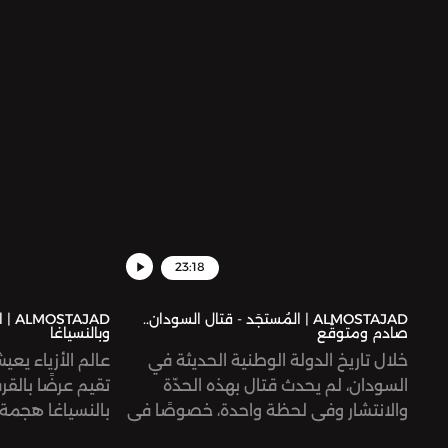
23:18
ALMOSTAJAD | المُستجَد - قتال السودان..
AJAD
صادم ومتوقّع
وبالنسياغا
خلال تاريخ الدولة الوطنية الحديثة في
عالم الأزياء يعيش
السودان، لم يحدث قتال بهذه الحدّة
تقيم عرضًا بالقر
والانتشار وفي لحظة واحدة، خصوصًا في
بالنسياغا هجمة
شوارع الخرطوم... قد تبدو الذروة هذه نتيجةً
إعلان صوّر أطفا