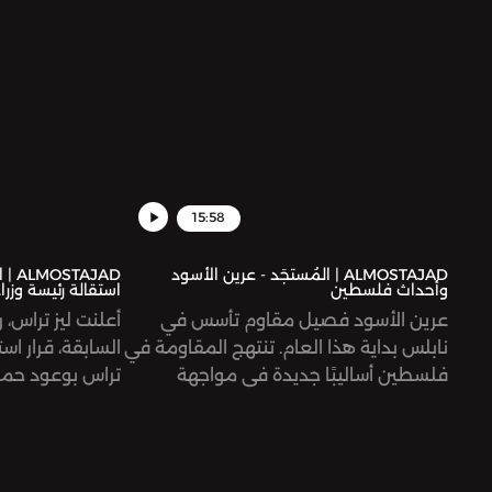
عالمية بالإفراج
سجنه بالفعل الت
15:58
ALMOSTAJAD | المُستجَد - عرين الأسود
AJAD
وأحداث فلسطين
استقالة رئيسة وزراء
عرين الأسود فصيل مقاوم تأسس في
أعلنت ليز تراس، ر
نابلس بداية هذا العام. تنتهج المقاومة في
السابقة، قرار ا
فلسطين أساليبًا جديدة في مواجهة
تراس بوعود حمل
الاحتلال الإسرائيلي.
على المواطنين، 
استقالت إذن؟