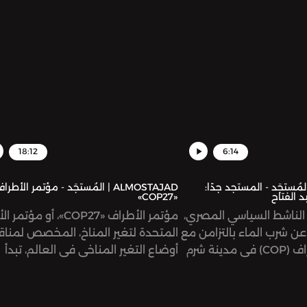
طع ميريام فارس تحديدًا؟
جبريل، صحفية في مجلة حبر كتبت مقا
مطوّلة عن انتشار السيارات الكهربائية 
الأردن.
18:12
6:14
ALMOST | المُستجَد - المستجد جدًا:
ALMOSTAJAD | المُستجَد - مؤتمر الأطرا
د الفتاح
«COP27»
، الناشط السياسي المصري،
مؤتمر الأطراف «COP27»، أو مؤتم
عن شرب الماء بالتزامن مع
المتحدة لتغير المناخ، المخصص لمنا
بدء مؤتمر الأطراف (COP) في مدينة شرم
أوضاع التغير المناخي في العالم، تبدأ
ذلك احتجاجًا على اعتقاله
أعماله غدًا في مدينة شرم الشيخ المص
 الكاذبة والانضمام إلى
ما هو هذا المؤتمر؟ وما هي الآمال
 تطالب هيئات ومؤسسات
المعلّقة عليه؟