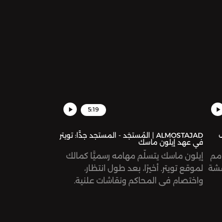
لة
في
5:19
ف
ALMOSTAJAD | المُستجَد - المستجد جدًّا: تويتر
في عهد إيلون ماسك
ر الأمم
إيلون ماسك يتسلّم مهامه رسميًّا كمالك
قشة
لموقع تويتر. أخيرًا، بعد طول انتظار،
واختصام في المحاكم ونقاشات علنية.
رية.