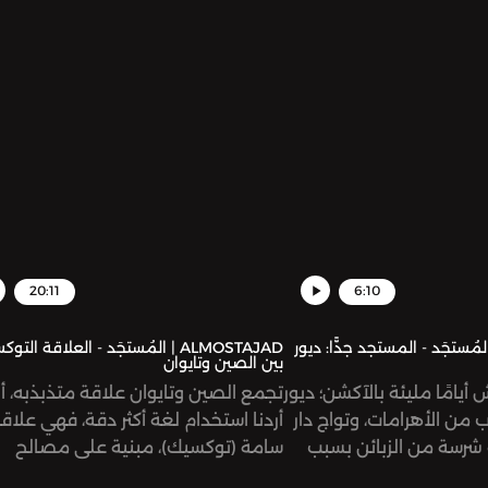
20:11
6:10
ALMOST | المُستجَد - المستجد جدًّا: ديور
ALMOSTAJAD | المُستجَد - العلاقة الت
بين الصين وتايوان
 أيامًا مليئة بالآكشن؛ ديور
تجمع الصين وتايوان علاقة متذبذبه، أو
ب من الأهرامات، وتواج دار
أردنا استخدام لغة أكثر دقة، فهي علاق
 شرسة من الزبائن بسبب
سامة (توكسيك)، مبنية على مصالح
لاً في سياقات جنسية!
سياسية واقتصادية، إلا أنها في الظاهر