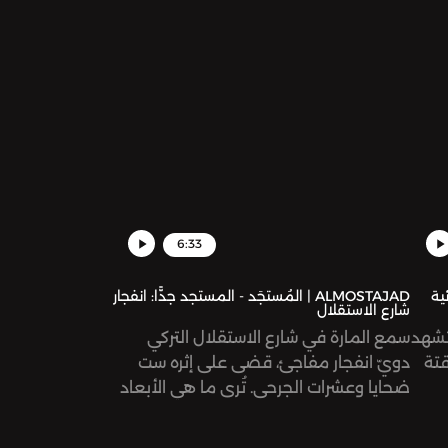
حاول
بالفيروس، الأمر الذي أدى إلى موت وتضرّر
ن
العشرات انطلقت عدة مظاهرات حول البلاد
ة
تطالب بالتخفيف من الإجراءات الاحترازية،
وطالب بعضها برحيل الرئيس شخصيًّا!
6:33
ائية
ALMOSTAJAD | المُستجَد - المستجد جدًّا: انفجار
شارع الاستقلال
 تشهد
سمع المارة في شارع الاستقلال التركي
قتة
دويّ انفجار مفاجئ، قضى على إثره ست
ضحايا وعشرات الجرحى. تُرى ما هي الأبعاد
السياسية لهذا الانفجار؟
ة