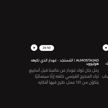
26:50
ALMOSTAJAD | المُستجَد - غودار الذي تكرهه
»
هوليوود
رحل جان لوك غودار عن عالمنا قبل أسابيع.
باب
ترك المخرج الفرنسي خلفه إرثًا سينمائيًا
يتكوّن من 131 عمل، طرح فيها أفكاره
ومعالجته لقضايا إنسانية مختلفة؛ الحب،
والثورة، والاشتراكية، والوجودية، الاحتلال
الصهيوني لفلسطين، وغيرها. نستعيد في
هذه الحلقة رحلته الطويلة ونمرّ على أهم