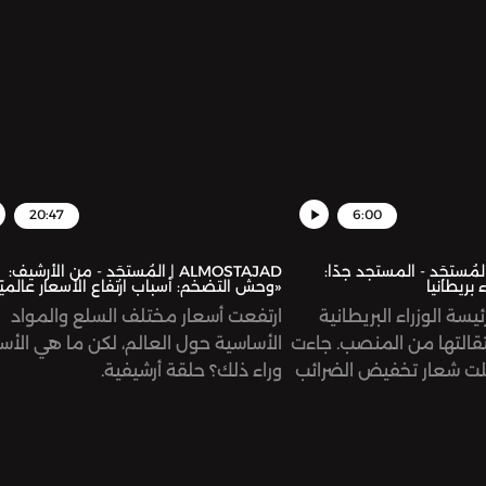
 الفوري عن علاء، واصفة
عسّفي والظالم.
20:47
6:00
ALMOST | المُستجَد - المستجد جدًا:
ALMOSTAJAD | المُستجَد - من الأرشيف:
 بريطانيا
«وحش التضخم: أسباب ارتفاع الأسعار عالميًا
ئيسة الوزراء البريطانية
ارتفعت أسعار مختلف السلع والمواد
ستقالتها من المنصب. جاءت
الأساسية حول العالم، لكن ما هي الأس
ت شعار تخفيض الضرائب
وراء ذلك؟ حلقة أرشيفية.
أمر جميل، أليس كذلك؟ لمَ