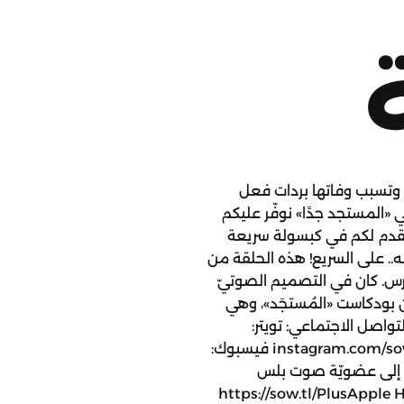
ام، وتسبب وفاتها بردات فعل
«المستجد جدًا» نوفّر عليكم
 نقدم لكم في كبسولة سريعة
قه.. على السريع! هذه الحلقة من
رس. كان في التصميم الصوتيّ
 بودكاست «المُستجَد»، وهي
اصل الاجتماعي: تويتر:
twitter.com/sowt إنستجرام: instagram.com/sowtpodcasts فيسبوك:
facebook للانضمام إلى عضويّة صوت بلس
https://sow.tl/PlusApple 