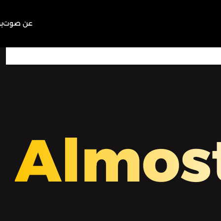
عن صوت
ب
00:00
Play
Mute
Almos