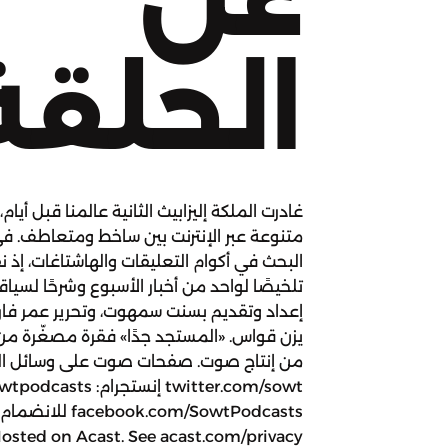
الحلقة
غادرت الملكة إليزابيث الثانية عالمنا قبل أي
متنوعة عبر الإنترنت بين ساخط ومتعاطف. في 
البحث في أكوام التعليقات والهاشتاغات، إذ
تلخيصًا لواحد من أخبار الأسبوع وشرحًا لسيا
إعداد وتقديم بسنت سمهوت، وتحرير عمر فا
يزن قواس. «المستجد جدًا» فقرة مصغّرة من
من إنتاج صوت. صفحات صوت على وسائل التو
.com/SowtPodcasts
Hosted on Acast. See acast.com/privacy