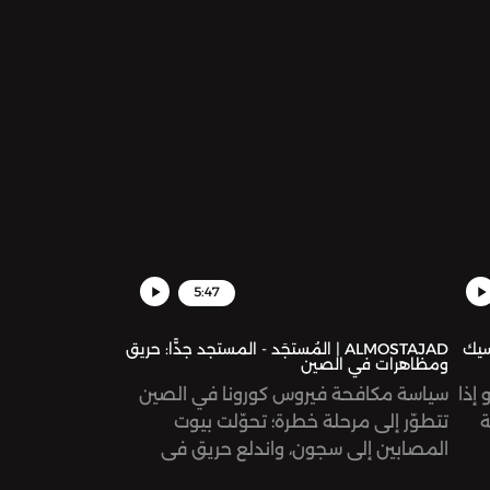
5:47
وكسيك
ALMOSTAJAD | المُستجَد - المستجد جدًّا: حريق
ومظاهرات في الصين
 إذا
سياسة مكافحة فيروس كورونا في الصين
ة
تتطوّر إلى مرحلة خطرة؛ تحوّلت بيوت
المصابين إلى سجون، واندلع حريق في
 قد
إحدى المباني المغلقة بسبب إصابة سكّانها