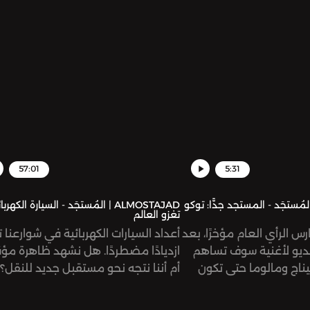
تبدو متعلقة بأمور تاريخية وقومية. ن
في هذه الحلقة قراءة تاريخ العلاقة بي
البلدين، ودور الولايات المتحدة الأميركي
في تأجيج، أو ربما الحدّ، من هذا الصراع.
57:01
5:31
ALMOST | المُستجَد - المستجد جدًّا: توكو
ALMOSTAJAD | المُستجَد - السيارة الكهرب
تغزو العالم
س الرأي العام مؤخرًا، بعد
أعداد السيارات الكهربائية في شوارعنا
ديو لأغنية سوف تساهم
ازديادًا مضطردًا. هل نشهد ظاهرة مؤ
ناج ومالوما حتى تكون
أم أننا نتجه نحو مستقبل جديد للنقل؟
 الرسمية لكأس العالم
نستضيف في هذه الحلقة باسم عقّاد،
يفا قطر 2022. ما هي الآراء المختلفة
مستخدم قديم للسيارة الكهربائية، ودان