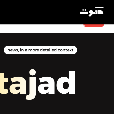
Almostajad | المُستجَد - المستجد جدًّا:
وداعًا كوين ليزي
Settings
news, in a more detailed context
tajad