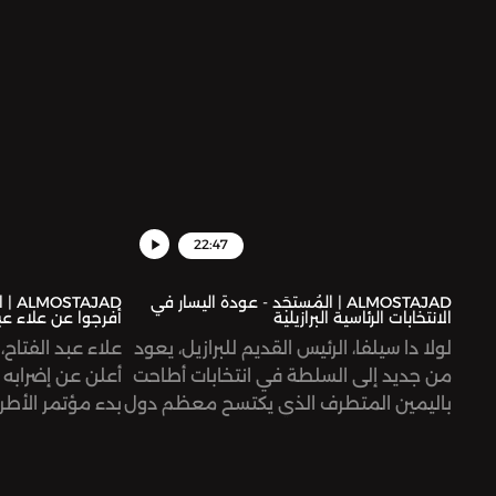
حول الأغنية ومق
22:47
ALMOSTAJAD | المُستجَد - عودة اليسار في
AJAD
الانتخابات الرئاسية البرازيلية
أفرجوا عن علاء عب
لولا دا سيلفا، الرئيس القديم للبرازيل، يعود
علاء عبد الفتاح
من جديد إلى السلطة في انتخابات أطاحت
أعلن عن إضرابه 
باليمين المتطرف الذي يكتسح معظم دول
العالم. تُرى، لماذا كانت التجربة البرازيلية
الشيخ المصرية، و
مغايرة؟
بتهم نشر الأخبار
جماعة إرهابية.