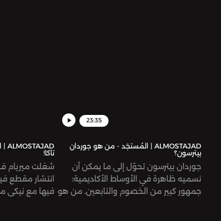
متوقّعة لوجود جسم عسكري كقوات
الدعم السريع المستقلّة تقريبًا عن الجيش
الوطني، لكنّ القتال الدائر اليوم جاء صادمًا
ومفاجئًا بلا شكّ.
23:35
ALMOSTAJAD | المُستجَد - من هو جوردان
AJAD
بيترسون؟
تاكا!
جوردان بيترسون تحوّل إلى ما يمكن أن
شغلت ميريام فار
نسميه ظاهرة في الأوساط الأكاديمية؛
انتشار مقطع في
جمهور كبير من الخصوم والتابعين. من هو
فيها مع نيكي مي
هذا الشخص، ولماذا حظي بهذه الشهرة؟
من ضمن الأغاني
ف