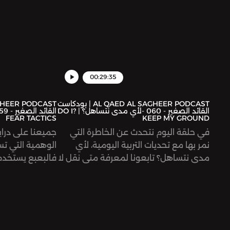
home. Tune in.
 Mubarak.See
er for privacy
information.
00:29:35
AL QAED AL SAGHEER PODCAST | بودكاست
القائد الصغير - 060 -لأي مدى نتساهل؟ | ?DO I
FEAR TACTICS
KEEP MY GROUND
في حلقة اليوم نتحدث عن الخاطرة التي
جميعنا على دراي
نمر بها مع تحديات التربية اليومية، لأي
الوهمية التي ت
مدى نتساهل؟ تابعونا لمعرفة متى نقل لا
فالبعبع يستخد
بحزم مع محبة ولطف دون التساهل ومتى
السلوك الغير م
نتساهل. In this episode, we talk
ضرب، حاول التسل
about a daily challenge of parenting;
البعبع الوهمي لت
Do I hold my ground in an argument?
على تطور الطفل
Or should I give in and say "yes". Tune