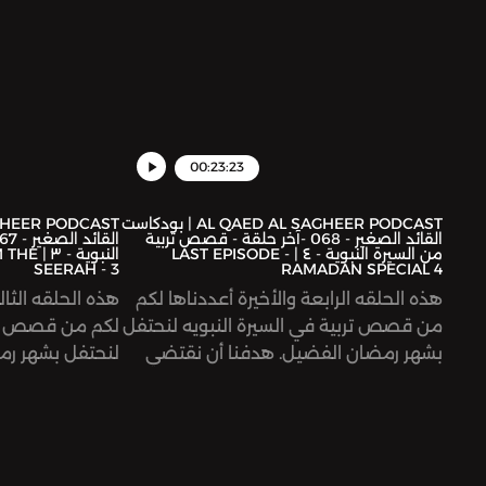
00:23:23
AL QAED AL SAGHEER PODCAST | بودكاست
القائد الصغير - 068 -آخر حلقة - قصص تربية
من السيرة النبوية - ٤ | LAST EPISODE -
النبوية
SEERAH - 3
RAMADAN SPECIAL 4
هذه الحلقه الرابعة والأخيرة أعددناها لكم
هذه الحلقه الثال
من قصص تربية في السيرة النبويه لنحتفل
لكم من قصص ترب
بشهر رمضان الفضيل. هدفنا أن نقتضي
لنحتفل بشهر رم
ونتعلم من أخلاق وتعامل ومحبة قدوتنا
نقتضي ونتعلم 
الرسول محمد عليه صلاة والسلام مع
قدوتنا سيد الخ
الاطفال ليكون منهجًا لحياتنا.تابعونا
صلاة والسلام مع
لمعرفة كيف نتصالح مع أنفسنا حتى نكن
لحياتنا.تابعونا