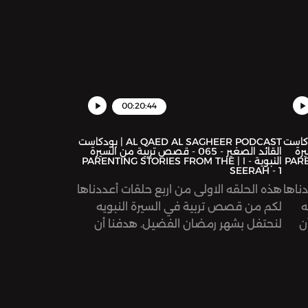
00:20:44
AL QAED  | بودكاست
AL QAED AL SAGHEER PODCAST | بودكاست
سيرة
القائد الصغير - 065 - قصص تربية من السيرة
PARENT
النبوية - ١ | PARENTING STORIES FROM THE
SEERAH - 1
ناها
هذه الحلقه الاولى من اربع حلقات أعددناها
ه
لكم من قصص تربية في السيرة النبويه
ن
لنحتفل بشهر رمضان الفضيل. هدفنا أن
حبة
نقتضي ونتعلم من أخلاق وتعامل ومحبة
قدوتنا سيد الخلق الرسول محمد عليه
ًا
صلاة والسلام مع الاطفال ليكون منهجًا
نعطي
ونبراساً لحياتنا . تابعونا، في الحلقة الأولى