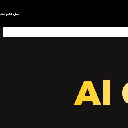
عن صوت
ب
26:18
Play
Mute
Al