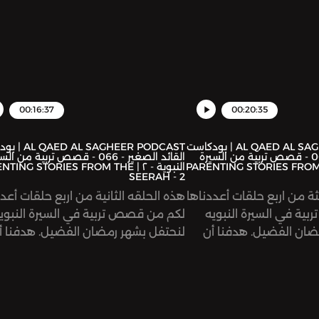
00:16:37
00:20:35
AL QAED AL SAGHEER PODCAST | بودكاست
AL SAGHEER PODCAST
القائد الصغير - 067 - قصص تربية من السيرة
القائد الصغير - 066 - قصص تربية من ال
 - ٣ | PARENTING STORIES FROM THE
النبوية - ٢ | ING STORIES FROM THE
SEERAH - 2
ثة من اربع حلقات أعددناها
هذه الحلقه الثانية من اربع حلقات أعدد
ية في السيرة النبويه
لكم من قصص تربية في السيرة النبوي
ضان الفضيل. هدفنا أن
لنحتفل بشهر رمضان الفضيل. هدفنا أ
من أخلاق وتعامل ومحبة
نقتضي ونتعلم من أخلاق وتعامل وم
لق الرسول محمد عليه
قدوتنا سيد الخلق الرسول محمد عليه
 الاطفال ليكون منهجًا
صلاة والسلام مع الاطفال ليكون منهج
 لمعرفة كيف أحب ودلع
ونبراساً لحياتنا. تابعونا لمعرفة كيف 