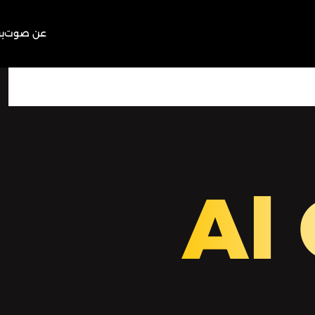
عن صوت
ب
35:37
Play
Mute
Al