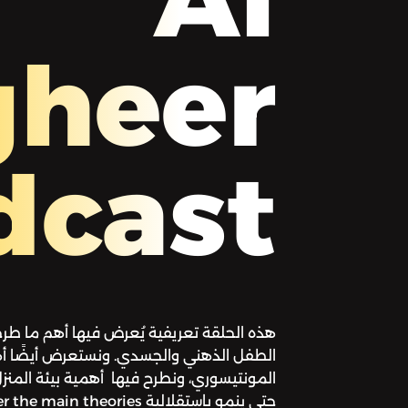
gheer
dcast
هذه الحلقة تعريفية يُعرض فيها أهم ما طر
الطفل الذهني والجسدي. ونستعرض أيضًا أه
المونتيسوري، ونطرح فيها أهمية بيئة المن
حتى ينمو باستقلالية  theories