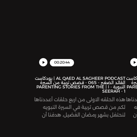
00:20:44
AL QAED  | بودكاست
AL QAED AL SAGHEER PODCAST | بودكاست
سيرة
القائد الصغير - 065 - قصص تربية من السيرة
PARENT
النبوية - ١ | PARENTING STORIES FROM THE
SEERAH - 1
ناها
هذه الحلقه الاولى من اربع حلقات أعددناها
ه
لكم من قصص تربية في السيرة النبويه
ن
لنحتفل بشهر رمضان الفضيل. هدفنا أن
حبة
نقتضي ونتعلم من أخلاق وتعامل ومحبة
قدوتنا سيد الخلق الرسول محمد عليه