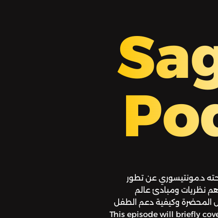
Sa
Po
حته د.مونتيسوري عن تطور
م نظريات ومبادئ عالم
زل المحضرة وكيفية دعم الطفل
This episode will briefly cover the main