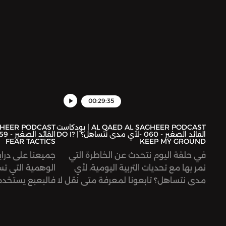
ather ideas on
his holy month
home. Tune in.
 Mubarak.See
er for privacy
information.
00:29:35
AL QAED AL SAGHEER PODCAST | بودكاست
القائد الصغير - 060 -لأي مدى نتساهل؟ | ?DO I
FEAR TACTICS
KEEP MY GROUND
في حلقة اليوم نتحدث عن الخاطرة التي
جميعنا على دراي
نمر بها مع تحديات التربية اليومية، لأي
الوهمية التي ت
مدى نتساهل؟ تابعونا لمعرفة متى نقل لا
فالبعبع يستخد
بحزم مع محبة ولطف دون التساهل ومتى
السلوك الغير م
نتساهل. In this episode, we talk
ضرب، حاول التسل
about a daily challenge of parenting;
البعبع الوهمي لت