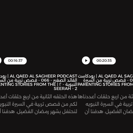
00:16:37
00:20:35
AL QAED AL SAGHEER PODCAST | بودكاست
AL SAGHEER PODCAST
القائد الصغير - 067 - قصص تربية من السيرة
القائد الصغير - 066 - قصص تربية من ال
 - ٣ | PARENTING STORIES FROM THE
النبوية - ٢ | ING STORIES FROM THE
SEERAH - 2
ثة من اربع حلقات أعددناها
هذه الحلقه الثانية من اربع حلقات أعدد
ية في السيرة النبويه
لكم من قصص تربية في السيرة النبوي
ضان الفضيل. هدفنا أن
لنحتفل بشهر رمضان الفضيل. هدفنا أ
من أخلاق وتعامل ومحبة
نقتضي ونتعلم من أخلاق وتعامل وم
لق الرسول محمد عليه
قدوتنا سيد الخلق الرسول محمد عليه