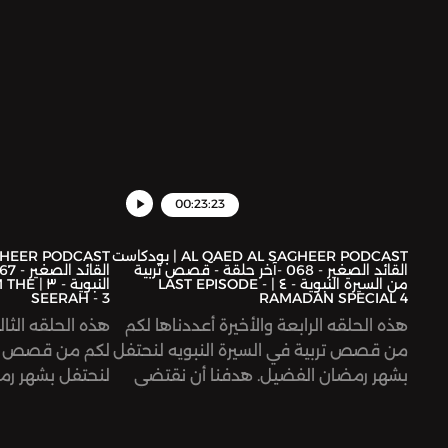
00:23:23
AL QAED AL SAGHEER PODCAST | بودكاست
القائد الصغير - 068 -آخر حلقة - قصص تربية
من السيرة النبوية - ٤ | LAST EPISODE -
النبوية
SEERAH - 3
RAMADAN SPECIAL 4
هذه الحلقه الرابعة والأخيرة أعددناها لكم
هذه الحلقه الثال
من قصص تربية في السيرة النبويه لنحتفل
لكم من قصص ترب
بشهر رمضان الفضيل. هدفنا أن نقتضي
لنحتفل بشهر رم
ونتعلم من أخلاق وتعامل ومحبة قدوتنا
نقتضي ونتعلم 
الرسول محمد عليه صلاة والسلام مع
قدوتنا سيد الخ