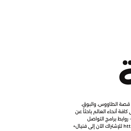
ن قصة الطاووس، والبوق،
افة أنحاء العالم باحثاً عن
- روابط برامج التواصل
الاجتماعي: https://finyal.lnk.to/WFbH2Kms للإشتراك الآن إلى فنيال+