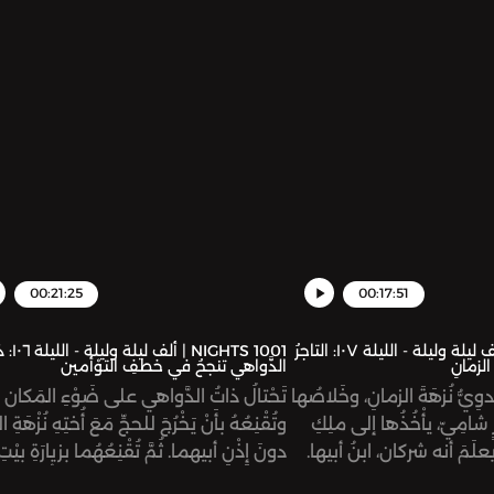
لُ محاولتُها، تحاوِلُ قتْلَهُ
ويتغَلَّبانِ عليهم.
00:21:25
00:17:51
1001 NIGHTS | ألف ليلة وليلة - الليلة ١٠٧: التاجرُ
1001 NIGHTS | ألف
الزمانِ
الدَّواهي تنجحُ في خطفِ التوْأمين
وِيُّ نُزهَةَ الزمانِ، وخَلاصُها
تَحْتالُ ذاتُ الدَّواهي على ضَوْءِ المَكان
 شامِيّ، يأْخُذُها إلى ملِكِ
وتُقْنِعُهُ بأَنْ يَخْرُجَ للحجِّ مَعَ أُختِهِ نُزْهَةِ
لَمَ أنه شركان، ابنُ أبيها.
دونَ إِذْنِ أبيهما. ثُمَّ تُقْنِعُهُما بزيارَةِ بيْتِ
المَقْدِس لتُسَمِّمَ ضَوْءَ المَكان. ثُمَّ ت