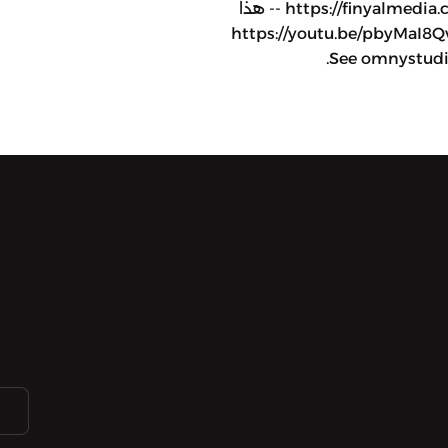
وبدء الفترة التجريبية المجانية: https://finyalmedia.co/finyalplus -- هذا
 برعاية هيئة السياحة السعودية: https://youtu.be/pbyMaI8QvdA
See omnystudio