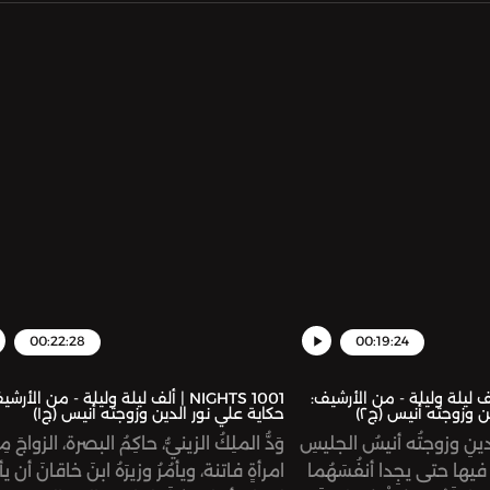
00:22:28
00:19:24
NIGHT | ألف ليلة وليلة - من الأرشيف:
1001 NIGHTS | ألف ليلة وليلة - من الأرش
ن وزوجته أنيس (ج٢)
حكاية علي نور الدين وزوجته أنيس (ج١)
دينِ وزوجتُه أنيسُ الجليسِ
وَدُّ الملِكُ الزينيُّ، حاكِمُ البصرة، الزواجَ مِ
يها حتى يجِدا أنفُسَهُما
امرأةٍ فاتنة، ويأمُرُ وزيرَهُ ابنَ خاقانَ أن يأت