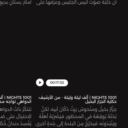
أن خلَبَهُ صوْتُ أنيسِ الجليسِ وعزْفُها على
أمامَ بستانٍ بديعٍ د
العود، ودخَلَ إليهم في هيئةِ صيادٍ يَبيعُ لهُمُ
المسلمين هارونَ 
السمك، وبعدَ وقتٍ مِنَ المسامرةِ بينَه
فيه حتى يغلِبَهُم
وبينهم، أدركَ الثلاثةُ حقيقةَ الخليفةِ الذي
البستانيُّ، الشيخُ 
أكرمَهُم وعلِمَ بأمْرِ عليْ نورِ الدين، فكتبَ
ويجلِسُ الثلاثةُ 
جوابـاً للسلطانِ الزيني يأمُرُ بعزْلِهِ، لكنَّ ابنَ
يكتشِفَ الخليفةُ و
ساوي حاولَ أن يَحولُ دونَ ذلك.
أمرَهم.
00:17:02
1001 NIGHTS | ألف ليلة وليلة - من الأرشيف:
حكاية الجزار البخيل
الدواهي تواجه مص
جزّارٌ بخيلٌ ومنْحوسٌ يَرِثُ دُكّانَ أبيه، لكنَّ
تتنكّرُ ذاتُ الدواهي
بُخلَهُ يُوقِعُهُ في المحظور، فيَضْرِبُهُ أهلُهُ
الِاحتيالَ على ضو
ويَنْبُذونَه، فيخرُجُ مِنَ البلدةِ إلى بلدةٍ أخرى،
يُفْسِدُ دندانُ خُطَ