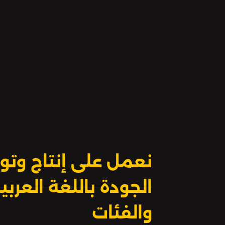
بقافِلَةِ خَراجِ دمشقَ التي فيها أُخْتُهُ نُزْهَةُ
الزمان.
نعمل على إنتاج وتوز
الجودة باللغة العر
والفئات