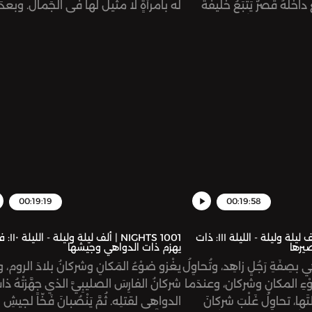
اخلَهُ قصرٌ يَتْبَعُ خليفةَ
له بامرأةٍ لا مثيلَ لها في الجَمال. وبعدَ
الرشيد، ويدخُلاه ويستَريحا
طويل، يأتي الوزيرُ بفتاةٍ اسمُها أنيسُ
ا النوم. يقبِضُ عليهِما
الجليس، ويُسْكِنُها عندَه حتى تتجهَّزَ للم
إبراهيم، لكنه يَرْفُقُ بهما،
لكنَّ أنيسْ ترى ابنَ الوزير، عليّْ نورَ الدين
خِلسةً داخلَ القصر، حتى
ويقَعُ كلاهُما في غَرامِ الآخَرِ ويتزوجان.
وزيرُه جعفرٌ البرمكيُّ
يموتُ ابنُ خاقان، ويعلَمُ الملِكُ بأمْرِ علي
وأنيسْ ويقرِّرُ القبْضَ عليهما، فيهربانِ م
البصرة.
00:19:19
00:19:58
1001 NIGHTS | ألف ليلة وليلة - الليلة ١١١: ذات
1001 NIGHTS | ألف ليلة ول
يرها
يهزم ذات الدواهي وجيشها
 بصِفَةِ رَجُلٍ زاهِد، وتُحاوِلُ
يغْزو ضوْءُ المَكانِ وشركانُ بلادَ الروم، وي
ْءِ المكانِ وشركان، وعندَما
شركانُ الفارِسَ الصليبِيَّ الذي جهَّزتْهُ ذات
ّتَها، تحاوِلُ غَلْبَ شركانَ
الدواهي لقتلِه. ثُمَّ يَنْصُبانَ فَخّاً لجيشِ 