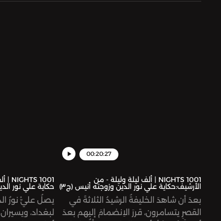
00:20:27
1001 NIGHTS | ألف ليلة وليلة - من
1001 S
الأرشيف:حكاية علي نور الدين وزوجته أنيس (ج٣)
حكاية علي نور الدي
بعدَ أن شاهدَ الخليفةُ الرشيدُ الثلاثةَ في
يصلُ عليّْ نورُ ال
القصرِ يتسامرون، قررَ الاِنضمامَ إليهم بعدَ
لبغداد، ويسيران ف