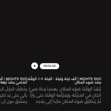
ليعانِيَ فيها مُجدَّداً. ثمّ يذهَبُ لمدينةٍ ثالثةٍ
بالحيلة، وحينَ تفشَ
تَكادُ تقْضي على حياتِه، حتى يأتِيَهُ الفَرَجُ بيْنَ
بالغَدْر.
يَدَيْ قاضٍ وشيْخِ تجّارِ المدينة، فيعودَ إلى
سابِقِ عهدِه بعدَ أن يتحلّى بصِفَةِ الكَرَمِ
والإحسان.
00:16:02
1001 NIGHTS | ألف ليلة وليلة - الليلة ١٠٨: الوقّاد
ينقذ ضوء المكان
الشاميُ ينقذُ نُزهةَ 
يُنْقِذُ الوَقّادُ ضوْءَ المكان، بعدَما رَماهُ صَبِيُّ
يخْطَفُ الرجُلُ البد
الخانِ في المَزْبَلَة، ويُمَرِّضُهُ الوَقّادُ حتى يَبْرَأ.
يأتي على يَدِ تاجِرٍ
ثُمَّ يَنْطَلِقُ ضوءُ المكانِ عائِداً إلى بلادِه،
دِمَشْقَ دونَ أن يع
والوَقّادُ بِصُحْبَتِه. وفي الطريقِ يَلْتَحِقُ