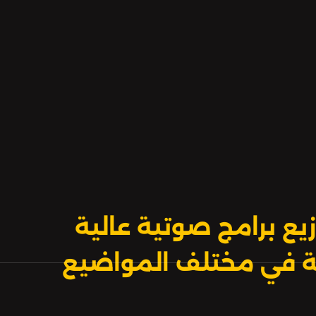
نُزْهَةَ الزمانِ لِرَجُلٍ بَدَوِيٍّ لِيَخْتَطِفَها
يع برامج صوتية عالية
بية في مختلف المواضيع