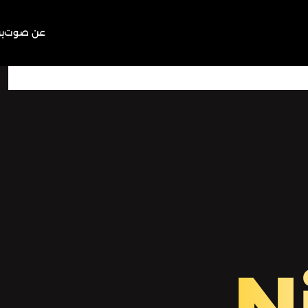
عن صوت
ب
15:55
Play
Mute
N