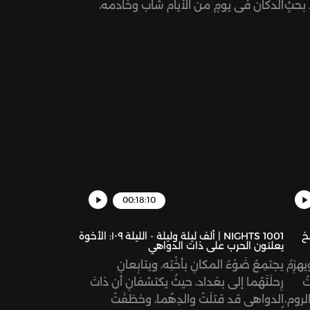
 بحثٍ
الدكّان في يومٍ من الأيام شاب وخادمه،
وأكلا الرمّان المطبوخ، وغادرا. إلّا أن حسن
لِك،
بدر الدين شعر أنه عليه اللحاق بهما،
فتكّشفت الوقائع تباعًا.
ٍّ
ِن
00:18:10
يلة - الليلة ١١٠: فخ
1001 NIGHTS | ألف ليلة وليلة - الليلة ١٠٩: الأخوة
يعلنون الحرب على ذات الدواهي
هزِمُ
يجتمِعُ ضَوْءُ المكانِ بأُخْتِه، ويتابِعانِ
ُ
رِحلَتَهُما إلى بغداد، حيثُ يكتشفانِ أن ذاتَ
الروم،
الدواهي قد قتلَتْ والدِهُما، وخطَفَتْ