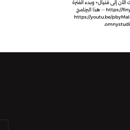
https://finyal. للإشتراك الآن إلى فنيال+ وبدء الفترة
التجريبية المجانية: https://finyalmedia.co/finyalplus -- هذا البرنامج
 السعودية: https://youtu.be/pbyMaI8QvdA See
omnystudio