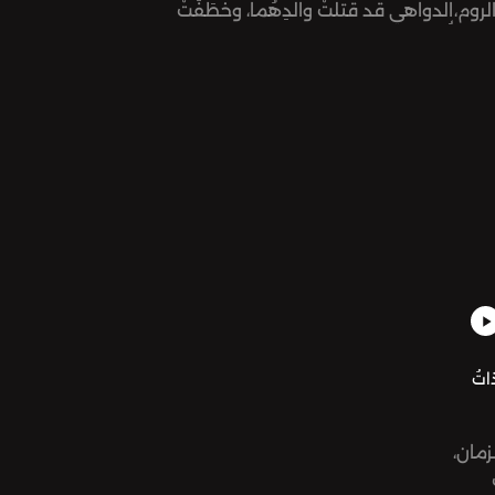
الروم،
الدواهي قد قتلَتْ والدِهُما، وخطَفَتْ
أُمَّهُما. وبعدَ الصدمةِ يتولى ضوْءُ المَكانِ
الحُكْمَ. ويُرْسِلُ في طَلَبِ أَخيهِ شركان،
لِيَجْمَعا الجُيوش، ويغْزُوَا أرْضَ الرومِ انْتِقاماً
لأَبيهِما.
 ليلة وليلة - الليلة ١٠٦: ذاتُ
 الزمان،