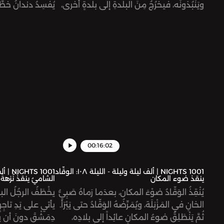
ويَنْبُذونَه، فيخرُجُ مِنَ البلدةِ إلى بلدةٍ أخرى،
يُفْسِدُ دندانُ خُطَ
ليعانِيَ فيها مُجدَّداً. ثمّ يذهَبُ لمدينةٍ ثالثةٍ
بالحيلة، وحينَ تفشَ
تَكادُ تقْضي على حياتِه، حتى يأتِيَهُ الفَرَجُ بيْنَ
بالغَدْر.
يَدَيْ قاضٍ وشيْخِ تجّارِ المدينة، فيعودَ إلى
سابِقِ عهدِه بعدَ أن يتحلّى بصِفَةِ الكَرَمِ
والإحسان.
00:16:02
1001 NIGHTS | ألف ليلة وليلة - الليلة ١٠٨: الوقّاد
ينقذ ضوء المكان
الشاميُ ينقذُ نُزهةَ 
يُنْقِذُ الوَقّادُ ضوْءَ المكان، بعدَما رَماهُ صَبِيُّ
يخْطَفُ الرجُلُ البد
الخانِ في المَزْبَلَة، ويُمَرِّضُهُ الوَقّادُ حتى يَبْرَأ.
يأتي على يَدِ تاجِرٍ
ثُمَّ يَنْطَلِقُ ضوءُ المكانِ عائِداً إلى بلادِه،
دِمَشْقَ دونَ أن يع