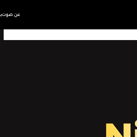
عن صوت
ب
16:33
Play
Mute
N