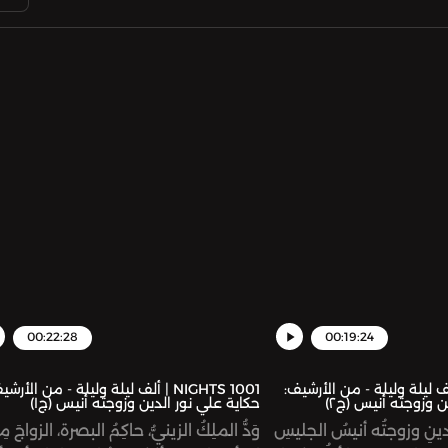
00:22:28
00:19:24
NIGHT | ألف ليلة وليلة - من الأرشيف:
1001 NIGHTS | ألف ليلة وليلة - من الأرش
ن وزوجته أنيس (ج٢)
حكاية علي نور الدين وزوجته أنيس (ج١)
دينِ وزوجتُه أنيسُ الجليسِ
وَدُّ الملِكُ الزينيُّ، حاكِمُ البصرة، الزواجَ مِ