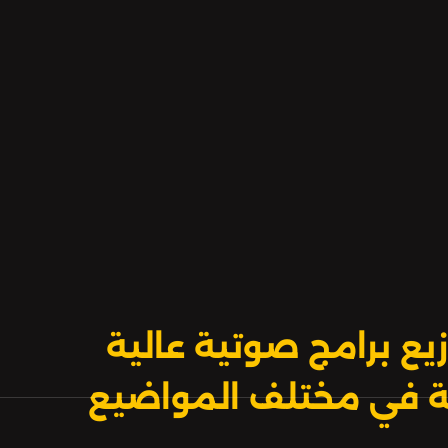
المَقْدِس لتُسَمِّمَ ضَوْءَ المَكان. ثُمَّ ت
نُزْهَةَ الزمانِ لِرَجُلٍ بَدَوِيٍّ لِيَخْتَطِفَها
يع برامج صوتية عالية
بية في مختلف المواضيع