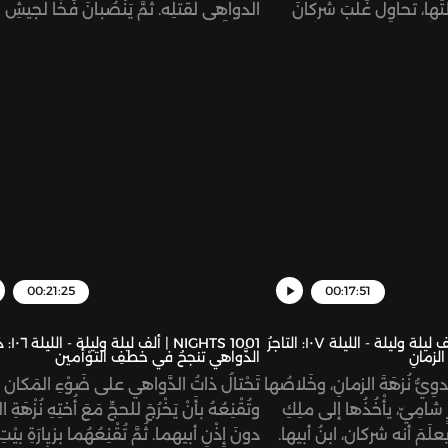
ّتَها، تحاوِلُ غَلْبَ شركانَ
الدواهي لقتلِه. ثُمَّ يَنْصُبانَ فَخّاً لجيشِ 
لُ محاولتُها، تحاوِلُ قتْلَهُ
ويتغَلَّبانِ عليهم.
00:21:25
00:17:51
1001 NIGHTS | ألف ليلة وليلة - الليلة ١٠٧: التاجرُ
1001 NIGHTS | ألف
الزمانِ
الدَّواهي تنجحُ في خطفِ التوْأمين
وِيُّ نُزهَةَ الزمانِ، وخَلاصُها
تَحْتالُ ذاتُ الدَّواهي على ضَوْءِ المَكان
 شامِيّ، يأْخُذُها إلى ملِكِ
وتُقْنِعُهُ بأَنْ يَخْرُجَ للحجِّ مَعَ أُختِهِ نُزْهَةِ
لَمَ أنه شركان، ابنُ أبيها.
دونَ إِذْنِ أبيهما. ثُمَّ تُقْنِعُهُما بزيارَةِ بيْتِ