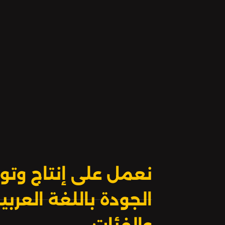
والوَقّادُ بِصُحْبَتِه. وفي الطريقِ يَلْتَحِقُ
بقافِلَةِ خَراجِ دمشقَ التي فيها أُخْتُهُ نُزْهَةُ
الزمان.
نعمل على إنتاج وتوز
الجودة باللغة العر