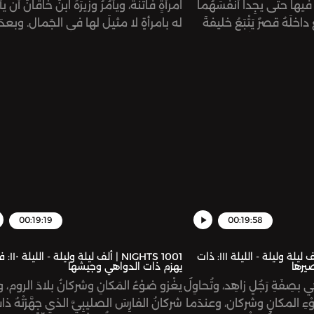
يها حتى يجِدا أنفُسَهُما
امرأةٍ فاتنة، ويأمُرُ وزيرَهُ ابنَ خاقانَ أن يأت
اخلَهُ قصرٌ يَتْبَعُ خليفةَ
له بامرأةٍ لا مثيلَ لها في الجَمال. وبعدَ
الرشيد، ويدخُلاه ويستَريحا
طويل، يأتي الوزيرُ بفتاةٍ اسمُها أنيسُ
ا النوم. يقبِضُ عليهِما
الجليس، ويُسْكِنُها عندَه حتى تتجهَّزَ للم
إبراهيم، لكنه يَرْفُقُ بهما،
لكنَّ أنيسْ ترى ابنَ الوزير، عليّْ نورَ الدين
خِلسةً داخلَ القصر، حتى
ويقَعُ كلاهُما في غَرامِ الآخَرِ ويتزوجان.
وزيرُه جعفرٌ البرمكيُّ
يموتُ ابنُ خاقان، ويعلَمُ الملِكُ بأمْرِ علي
وأنيسْ ويقرِّرُ القبْضَ عليهما، فيهربانِ م
البصرة.
00:19:19
00:19:58
1001 NIGHTS | ألف ليلة وليلة - الليلة ١١١: ذات
1001 NIGHTS | ألف ليلة ول
يرها
يهزم ذات الدواهي وجيشها
 بصِفَةِ رَجُلٍ زاهِد، وتُحاوِلُ
يغْزو ضوْءُ المَكانِ وشركانُ بلادَ الروم، وي
ْءِ المكانِ وشركان، وعندَما
شركانُ الفارِسَ الصليبِيَّ الذي جهَّزتْهُ ذات