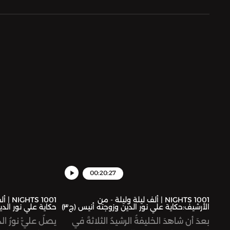
00:20:27
1001 NIGHTS | ألف ليلة وليلة - من
1001 S
الأرشيف:حكاية علي نور الدين وزوجته أنيس (ج٣)
حكاية علي نور الدي
بعدَ أن شاهدَ الخليفةُ الرشيدُ الثلاثةَ في
يصلُ عليّْ نورُ ال