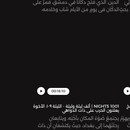
ِيَ
الدين، الذي فتح دكانًا في دمشق، فمرّ على
 بحثٍ
الدكّان في يومٍ من الأيام شاب وخادمه،
وأكلا الرمّان المطبوخ، وغادرا. إلّا أن حسن
لِك،
بدر الدين شعر أنه عليه اللحاق بهما،
فتكّشفت الوقائع تباعًا.
ٍّ
ِن
00:18:10
يلة - الليلة ١١٠: فخ
1001 NIGHTS | ألف ليلة وليلة - الليلة ١٠٩: الأخوة
يعلنون الحرب على ذات الدواهي
هزِمُ
يجتمِعُ ضَوْءُ المكانِ بأُخْتِه، ويتابِعانِ
ُ
رِحلَتَهُما إلى بغداد، حيثُ يكتشفانِ أن ذاتَ