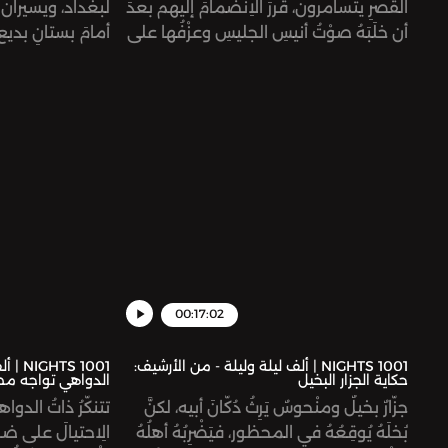
القصرِ يتسامرون، قررَ الاِنضمامَ إليهم بعدَ
لبغداد، ويسيران ف
أن خلَبَهُ صوْتُ أنيسِ الجليسِ وعزْفُها على
أمامَ بستانٍ بديعٍ د
العود، ودخَلَ إليهم في هيئةِ صيادٍ يَبيعُ لهُمُ
المسلمين هارونَ 
السمك، وبعدَ وقتٍ مِنَ المسامرةِ بينَه
فيه حتى يغلِبَهُم
وبينهم، أدركَ الثلاثةُ حقيقةَ الخليفةِ الذي
البستانيُّ، الشيخُ 
أكرمَهُم وعلِمَ بأمْرِ عليْ نورِ الدين، فكتبَ
ويجلِسُ الثلاثةُ 
جوابـاً للسلطانِ الزيني يأمُرُ بعزْلِهِ، لكنَّ ابنَ
يكتشِفَ الخليفةُ و
ساوي حاولَ أن يَحولُ دونَ ذلك.
أمرَهم.
00:17:02
1001 NIGHTS | ألف ليلة وليلة - من الأرشيف:
حكاية الجزار البخيل
الدواهي تواجه مص
جزّارٌ بخيلٌ ومنْحوسٌ يَرِثُ دُكّانَ أبيه، لكنَّ
تتنكّرُ ذاتُ الدواهي
بُخلَهُ يُوقِعُهُ في المحظور، فيَضْرِبُهُ أهلُهُ
الِاحتيالَ على ضو