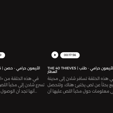
9
00:17:56
THE 40 THIEVES | الأربعون حرامي - طلب
الأرب
العطار
 هذه الحلقة تسافر شادن إلى مدينة
في هذه الحلقة من «ا»
بع بحثاً عن لص يختبئ هناك. ولتحصل
تسرع شادن إلى مخبأ اللص 
 معلومات حول مخبأ اللص عليها أن
أنها تجد أن الوصول
تقدم خدمة بالمقابل، فما هو هذا
المقابل؟