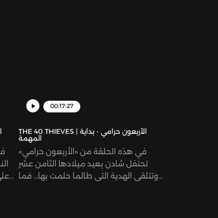
00:17:27
THE 40 THIEVES | الأربعون حرامي - بداية
المهمة
في هذه الحلقة من «الأربعون حرامي»
في
تحتفل شادن بعيد ميلادها الثامن عشر
الن
وتتلقى الهدية التي طالما حلمت بها... فما
على
هي هذه الهدية؟