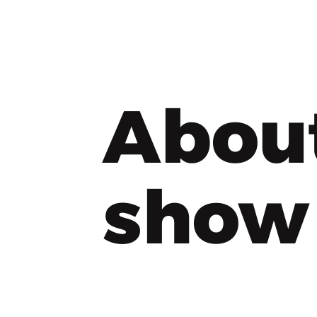
Abou
show