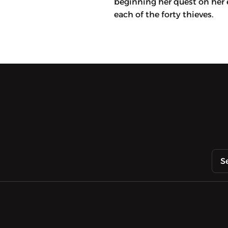
beginning her quest on her
each of the forty thieves.
S