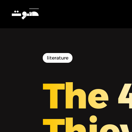
literature
The 
Thie