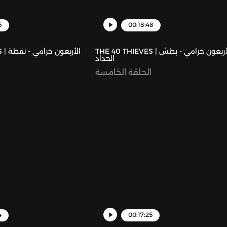
6
00:18:48
THE 40 THIEVES | الأربعون حرامي - بطش
الأرب
الحداد
الحلقة الخامسة
ا
4
00:17:25