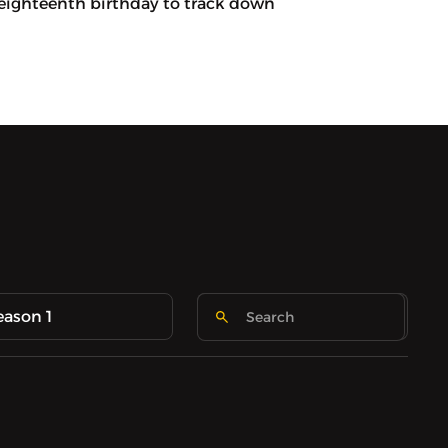
 eighteenth birthday to track down
eason 1