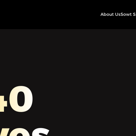
About Us
Sowt 
40
ves