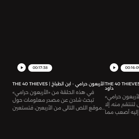
00:17:38
00:16:0
THE 40 THIEVES | عون حرامي - حصن
THE 40 THIEVES | الأربعون حرامي - ابن الطباخ
داود
في هذه الحلقة من «الأربعون حرامي»
لأربعون حرامي
تبحث شادن عن مصدر معلومات حول
لتنتقم منه، إلا
موقع اللص التالي من الأربعين، فتستعين
 إليه أصعب مما
بغلام يعمل في بيت داود لمساعدتها.
توقعت بكثير.