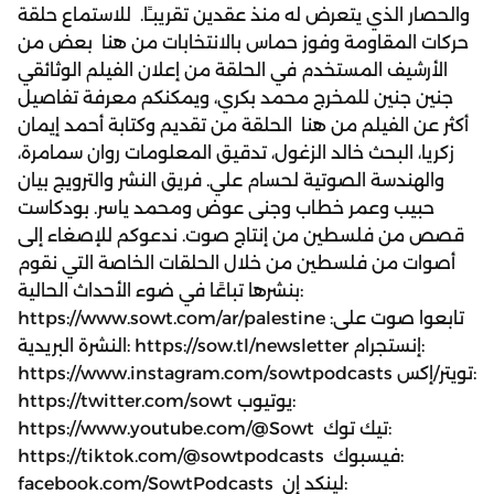
والحصار الذي يتعرض له منذ عقدين تقريبـًا. للاستماع حلقة
حركات المقاومة وفوز حماس بالانتخابات من هنا بعض من
الأرشيف المستخدم في الحلقة من إعلان الفيلم الوثائقي
جنين جنين للمخرج محمد بكري، ويمكنكم معرفة تفاصيل
أكثر عن الفيلم من هنا الحلقة من تقديم وكتابة أحمد إيمان
زكريا، البحث خالد الزغول، تدقيق المعلومات روان سمامرة،
والهندسة الصوتية لحسام علي. فريق النشر والترويج بيان
حبيب وعمر خطاب وجنى عوض ومحمد ياسر. بودكاست
قصص من فلسطين من إنتاج صوت. ندعوكم للإصغاء إلى
أصوات من فلسطين من خلال الحلقات الخاصة التي نقوم
بنشرها تباعًا في ضوء الأحداث الحالية:
https://www.sowt.com/ar/palestine تابعوا صوت على:
النشرة البريدية: https://sow.tl/newsletter إنستجرام:
https://www.instagram.com/sowtpodcasts تويتر/إكس:
https://twitter.com/sowt يوتيوب:
https://www.youtube.com/@Sowt تيك توك:
https://tiktok.com/@sowtpodcasts فيسبوك:
facebook.com/SowtPodcasts لينكد إن: