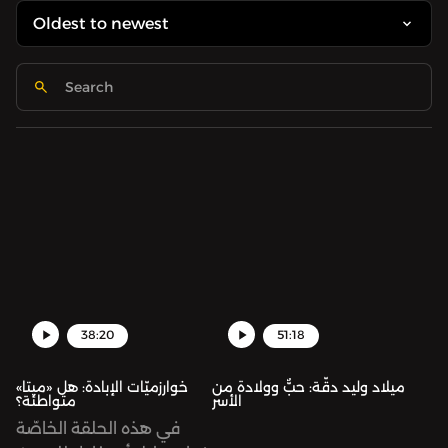
38:20
51:18
ميلاد وليد دقّة: حبٌّ وولادة من
خوارزميّات الإبادة: هل «ميتا»
الأسر
متواطئة؟
في هذه الحلقة الخاصّة