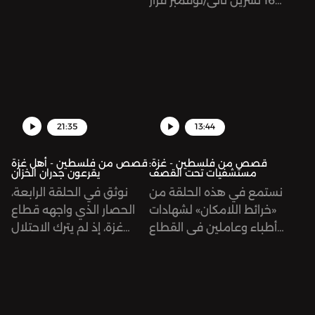
16 تشرين ثاني/نوفمبر قرار
المعلمات والمعلمين من
تعليق .توقيع اتفاقية تبادل
غزة أثناء العدوان الحالي
الطاقة مقابل المياه مع
الذي يشنه الاحتلال
دولة الاحتلال
الصهيوني على القطاع.
21:35
13:44
قصص من فلسطين - غزة:
قصص من فلسطين - أهل غزة
مستشفيات تحت القصف
يقرعون جدران الخزان
نستمع في هذه الحلقة من
نوثق في الحلقة الرابعة،
«خرائط اللامكان» لشهادات
الحصار الذي واجهه قطاع
أطباء وعاملين في القطاع
غزة، إذ لم يترك الاحتلال
الصحي في غزة يتحدثون
مجالًا للحياة والعمل داخل
عن هول الإصابات التي
غزة إلا ورفع مستوى الحصار
تصلهم والوضع الكارثي
على أهله، بداية من مهنة
الذي تمر به المستشفيات
الصيد مرورًا بالخدمات