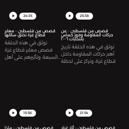
في قطاع غزة في ظل
الأساسية مثل المياه
العدوان الإسرائيلي
والكهرباء.
المتواصل حتى إنتاج هذه
24:35
25:38
الحلقة.
قصص من فلسطين - عن
قصص من فلسطين - معابر
حركات المقاومة وفوز حماس
قطاع غزة تخنق سكانها
بانتخابات ٢٠٠٦
نوثق في هذه الحلقة
نوثق في هذه الحلقة تاريخ
قصص معابر قطاع غزة
أهم حركات المقاومة داخل
السبعة، وتأثيرهم على أهل
قطاع غزة، ونركز على لحظة
القطاع.
فوز حماس بالانتخابات
التشريعية في عام ٢٠٠٦،
وكيف توالت الحروب. على
القطاع بعد هذه اللحظة
التاريخية الفارقة.
15:56
21:54
قصص من فلسطين - أيّار غزة:
قصص من فلسطين - ماذا