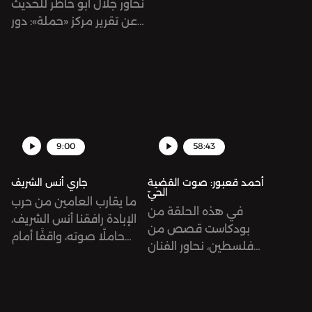
نحاور جلال أبو خاطر للحديث
عن تقرير مركز «حملة»: دور
"ميتا" .في تضخيم المحتوى
الضار خلال الإبادة الجماعية
في غزة
9:00
58:43
أحمد قعبور: صوت القضية
جاري أنس الشريف
الحيّ
ما يقارب العامين من حرب
في هذه الحلقة من
الإبادة رافقنا أنس الشريف،
بودكاست قصص من
حاملًا صوته، واقفًا أمام
فلسطين، نحاور الفنان
الكاميرا لنقل الحقيقة وما
اللبناني أحمد قعبور، الذي
يجري للمعذّبين في غزّة.
عُرف بأعماله المناهضة
للاحتلال الصهيوني،