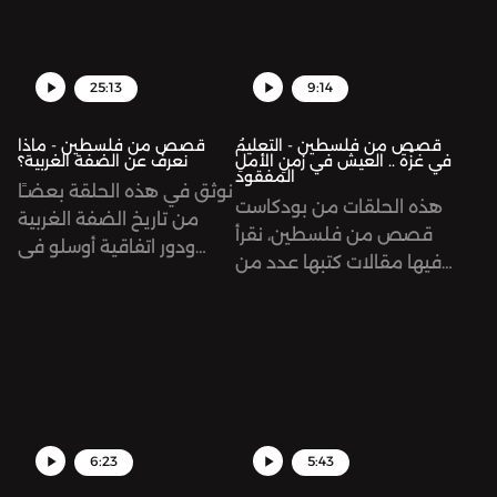
كُتبت المقالات لصالح مجلة
كُتبت المقالات لصالح مجلة
«منهجيات».
«منهجيات».
25:13
9:14
قصص من فلسطين - التعليمُ
قصص من فلسطين - ماذا
في غزّة .. العيشُ في زمنِ الأملِ
نعرف عن الضفة الغربية؟
المفقود
نوثق في هذه الحلقة بعضـًا
هذه الحلقات من بودكاست
من تاريخ الضفة الغربية
قصص من فلسطين، نقرأ
ودور اتفاقية أوسلو في
فيها مقالات كتبها عدد من
التأثير على وضع
المعلمات والمعلمين من
الفلسطينيين داخل الضفة.
غزة أثناء العدوان الحالي
الذي يشنه الاحتلال
الصهيوني على القطاع.
6:23
5:43