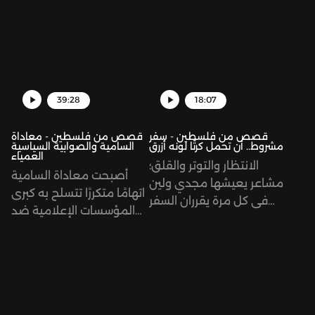
الفلسطينيّين كتموا سر أداة
أخرى وجّهت نضالهم ضد
الاحتلال الإسرائيلي؛
الموسيقى.
39:28
18:07
قصص من فلسطين - سفر
قصص من فلسطين - معاداة
مشروط.. أن تحمل كرتًا لونه أزرق
السامية والصوابية السياسية
العمياء
الانتظار والتوتر والقلق؛
أصبحت معاداة السامية
مشاعر يعيشها مجدي ولين
اتهامًا متكررًا تتسلح به كبرى
في كل مرة يقرران السفر
المؤسسات الإعلامية ضد
فيها من فلسطين للأردن
الصحافيين والصحافيات
عبر جسر الملك حسين. يحمل
المناصرين للقضية
كلاهما بطاقة الجسور
الفلسطينية داعية أن في
الزرقاء أو كرت الجسور الأزرق،
تصريحاتهم "انحيازات"
الذي تترتب عليه تعقيدات لا
واضحة تخالف قيم
يحكمها إجراء واضح، فماذا