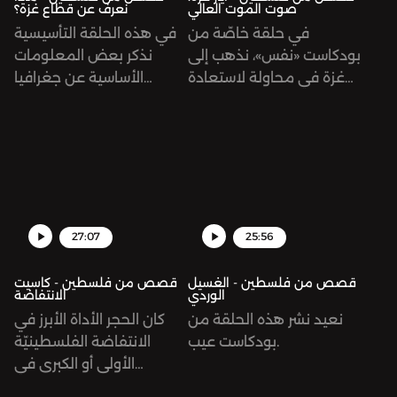
صوت الموت العالي
نعرف عن قطاع غزة؟
في حلقة خاصّة من
في هذه الحلقة التأسيسية
بودكاست «نفس»، نذهب إلى
نذكر بعض المعلومات
غزة في محاولة لاستعادة
الأساسية عن جغرافيا
قطع صوتيّة عالقة في آذان
القطاع وتاريخه مع لحظة
الغزّيين وذاكرتهم من أيام
النكبة.
العدوان الإسرائيلي الأخير
ربيع 2021. الأصوات النازلة
من الطائرات، الأصوات الآتية
من مآذن المساجد، صوت
دعاء الأمّهات وقت اشتداد
27:07
25:56
القصف، صوت التكبيرات
الطالعة مع صواريخ
قصص من فلسطين - الغسيل
قصص من فلسطين - كاسيت
الوردي
الانتفاضة
المقاومة. أصوات الناس
نعيد نشر هذه الحلقة من
كان الحجر الأداة الأبرز في
وأصوات عائلتهم في رسائل
بودكاست عيب.
الانتفاضة الفلسطينيّة
التطمين التي كانوا
الأولى أو الكبرى في
يتبادلونها خلال أيام العدوان.
الثمانينيّات. لكن