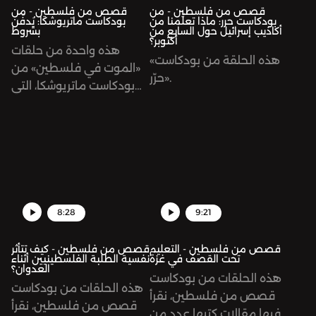
قصص من فلسطين - من
قصص من فلسطين - من
بودكاست حرر: ماذا تعلّمنا من
بودكاست ماتريوشكا: يُدفَن
أكاذيب إسرائيل حول السابع من
بشروط
أكتوبر؟
هذه واحدة من حلقات
«هذه الحلقة من بودكاست
«الموت في فلسطين» من
«حرّر.
بودكاست ماتريوشكا، التي
نستمع فيها لقصص
وشهادات ذوي الشهداء عن
ممارسات الاحتلال بما
يتعلق بجثامين الشهداء
وكيفية دفنهم بل وحتى
عدد المشاركين في الجنازة
8:28
9:21
قصص من فلسطين - التعليم
قصص من فلسطين - كيف تتأثر
تحت القصف في غزة
نفسية الطلبة الفلسطينيين أثناء
العدوان؟
هذه الحلقات من بودكاست
هذه الحلقات من بودكاست
قصص من فلسطين، نقرأ
قصص من فلسطين، نقرأ
فيها مقالات كتبها عدد من