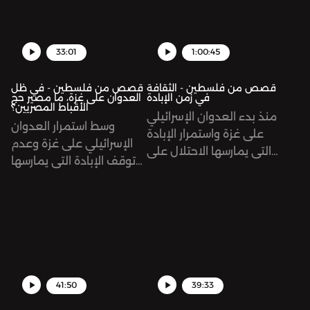
نعود لجذور المقاطعة من
لأهالي الشهداء
الفلسطينيين.
33:01
1:00:45
قصص من فلسطين - الثقافة
قصص من فلسطين - في ظل
في زمن الإبادة
العدوان على غزة، ما مصير حج
الأقباط المصريين؟
منذ بدء العدوان الإسرائيلي
وسط استمرار العدوان
على غزة واستمرار الإبادة
الإسرائيلي على غزة وعدم
التي يمارسها الاحتلال على
توقف الإبادة التي يمارسها
الفلسطينيين، شهد العالم
الاحتلال على الفلسطينيين،
على مستوى الحكومات
لم يقتصر أثر الحرب على
والمؤسسات التي تُعنى
فلسطين، بل تعداها وصولاً
بحقوق الإنسان صمتاً
لمحافظة المنيا بصعيد
مطبقاً، كما أن العديد من
مصر.
المؤسسات الثقافية لم
تحرك ساكناً إزاء ما يحدث.
41:50
39:33