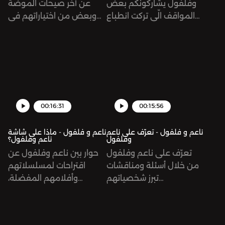
وفلفول يشاركونكم بعض
عن آخر صيحات الموضة
المواقف الّي تركت انطباع
وبعض من اختياراتهم في
في حياتهم سواء كانت
مواقع التسوق اون
محرجة أو ملهمةSee
لاين..See
omnystudio.com/listener
omnystudio.com/listener
for privacy information.
for privacy information.
00:16:31
00:15:56
ناعم و فلفول - تعرّف على ناعم
ناعم و فلفول - ماذا على شاشة
وفلفول
ناعم وفلفول؟
تعرّف على ناعم وفلفول
حوار بين ناعم وفلفول عن
من خلال أسئلة ومناقشات
اقتراحات لمسلسلاتهم
تبرز شخصياتهم
وأفلامهم المفضلة،
واهتماماتهمSee
وخصوصاً في هذه الفترة
omnystudio.com/listener
إلي كل حد يدور مقرتحات
for privacy information.
يديدة يجوفها.See