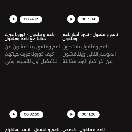
00:24:12
00:31:41
ناعم و فلفول - نشرة أخبار ناعم
ناعم و فلفول - كورونا غيرت
وفلفول
حياتنا مع ناعم وفلفول
ناعم وفلفول يفتتحون
ناعم وفلفول يتناقشون عن
الموسم الثاني ويتناقشون
كيف كورونا غيرت خياتهم
عن آخر أخبار الترند مقابلة
للأفضل أول للأسوء، وفي
ميقان وهاري مع أوبرا
فقرة دير ناعم وفلفول
وينفري- قضية التنمر بين
يقدمون فيها نصايح عن
المشاهير في كوريا-See
الصداقةSee
omnystudio.com/listener
omnystudio.com/listener
for privacy information.
for privacy information.
00:02:50
00:11:26
ناعم و فلفول - قصص
ناعم و فلفول - لايف انستقرام