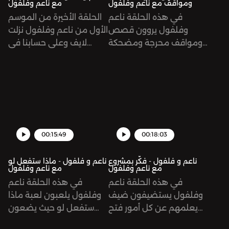
ومواقف مع ناعم وفلفول
مع ناعم وفلفول
في هذه الحلقة ناعم
الحلقة الأخيرة من الموسم
وفلفول يروون قصص
الأول من ناعم وفلفول نزلت
ومواقف محرجة ومضحكة
لايف وعلى حسابنا في
حصلت لهمSee
الانستقرام فتابعوها هناك
omnystudio.com/listener
اذا كنتو تبون تطبخون
for privacy information.
وتسولفون وياناSee
omnystudio.com/listener
for privacy information.
00:15:49
00:18:03
ناعم و فلفول - فكّر بمشروع
ناعم و فلفول - ماذا ستفعل لو
مع ناعم وفلفول
مع ناعم وفلفول
في هذه الحلقة ناعم
في هذه الحلقة ناعم
وفلفول يستضيفون ضيف
وفلفول يلعبون لعبة ماذا
يعلمهم عن كل أمور فتح
ستفعل لو حيث يضعون
البزنس ويقودهم في
نفسهم في مواقف محرجة،