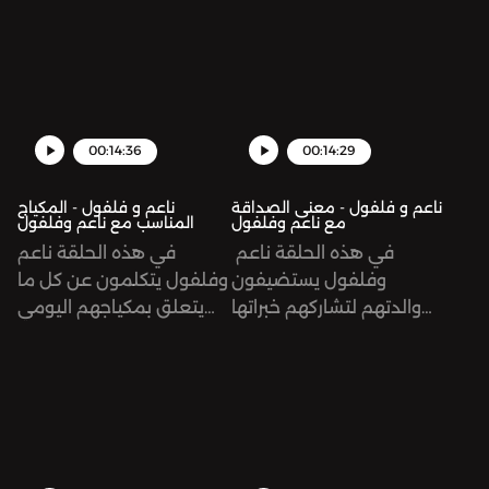
مسيرة فتح المشاريع
مضحكة أو جدّية ويناقشون
الشخصية بطريقة سلسة
ردة فعلهم وتصرفهم تجاه
ومحترفةSee
هذه المواقفSee
omnystudio.com/listener
omnystudio.com/listener
for privacy information.
for privacy information.
00:14:36
00:14:29
ناعم و فلفول - معنى الصداقة
ناعم و فلفول - المكياج
مع ناعم وفلفول
المناسب مع ناعم وفلفول
في هذه الحلقة ناعم
في هذه الحلقة ناعم
وفلفول يستضيفون
وفلفول يتكلمون عن كل ما
والدتهم لتشاركهم خبراتها
يتعلق بمكياجهم اليومي
ونصائحها عن الصداقةSee
وتجاربهم السابقةSee
omnystudio.com/listener
omnystudio.com/listener
for privacy information.
for privacy information.