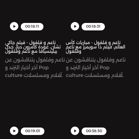
00:18:11
00:18:31
ناعم و فلفول - مباريات كأس
ناعم و فلفول - فيلم جاكي
العالم، فيلم ذا سويمرز مع ناعم
تشان، عودة كامرون دياز، جدل
وفلفول
بيلينسياقا مع ناعم وفلفول
ناعم وفلفول يتناقشون عن
ناعم وفلفول يتناقشون عن
آخر أخبار الترند و Pop
آخر أخبار الترند و Pop
culture و أفلام ومسلسلات
culture و أفلام ومسلسلات
منها : - افتتاح كأس العالم
منها : - أعلنو عن انتاج الجزء
والمباريات- آراء فلفول عن
الثاني من فيلم The
فيلم The SwimmersSee
Holiday - جاكي تشان أعلن
omnystudio.com/listener
عن انتاج الجزء الرابع من
for privacy information.
فيلم RushHour - اشاعات
جينيفر لوبيز - جدل حول
جلسة تصوير Belenciaga-
00:19:01
00:38:30
برنامج طبخ هيلي بيبر- آراء