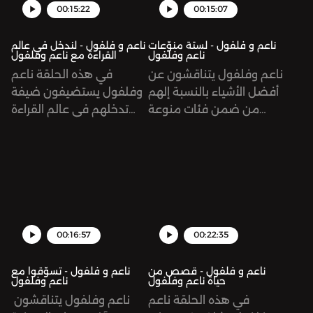
00:15:22
00:15:07
ناعم و فلفول - لستة منوّعات
ناعم و فلفول - لندخل في عالم
ناعم وفلفول
القراءة مع ناعم وفلفول
ناعم وفلفول يتناقشون عن
في هذه الحلقة ناعم
أفضل الأشياء بالنسبة إلهم
وفلفول يستضيفون ضيفة
من ضمن فئات منوعة
تدخلهم في عالم القراءة
وأيضاً يلعبون لعبة تعرّفكم
وتشاركهم تجاربها ونصائحها
فيها أكثر عن حياتهم..See
عن القراءة الممتعة وبعض
omnystudio.com/listener
من كتبها المفضلةSee
omnystudio.com/listener
for privacy information.
for privacy information.
00:16:57
00:22:35
ناعم و فلفول - قصص من
ناعم و فلفول - تسوّقوا مع
حياة ناعم وفلفول
ناعم وفلفول
في هذه الحلقة ناعم
ناعم وفلفول يتناقشون